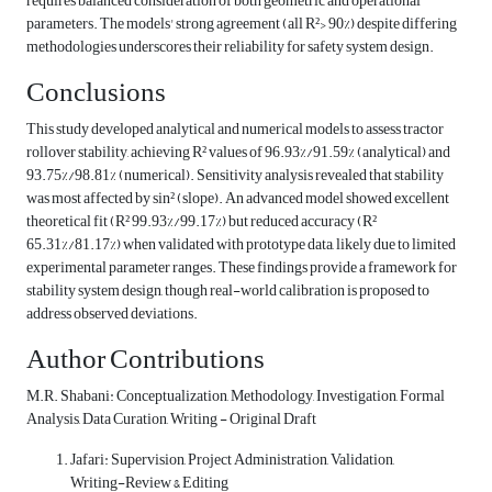
requires balanced consideration of both geometric and operational
parameters. The models' strong agreement (all R²> 90%) despite differing
methodologies underscores their reliability for safety system design.
Conclusions
This study developed analytical and numerical models to assess tractor
rollover stability, achieving R² values of 96.93%/91.59% (analytical) and
93.75%/98.81% (numerical). Sensitivity analysis revealed that stability
was most affected by sin² (slope). An advanced model showed excellent
theoretical fit (R² 99.93%/99.17%) but reduced accuracy (R²
65.31%/81.17%) when validated with prototype data, likely due to limited
experimental parameter ranges. These findings provide a framework for
stability system design, though real-world calibration is proposed to
address observed deviations.
Author Contributions
M.R. Shabani: Conceptualization, Methodology, Investigation, Formal
Analysis, Data Curation, Writing - Original Draft
Jafari: Supervision, Project Administration, Validation,
Writing-Review & Editing