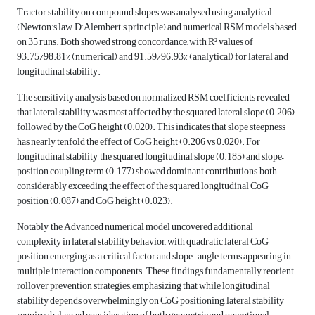
Tractor stability on compound slopes was analysed using analytical
(Newton’s law, D’Alembert’s principle) and numerical RSM models based
on 35 runs. Both showed strong concordance, with R² values of
93.75/98.81% (numerical) and 91.59/96.93% (analytical) for lateral and
longitudinal stability.
The sensitivity analysis based on normalized RSM coefficients revealed
that lateral stability was most affected by the squared lateral slope (0.206),
followed by the CoG height (0.020). This indicates that slope steepness
has nearly tenfold the effect of CoG height (0.206 vs 0.020). For
longitudinal stability, the squared longitudinal slope (0.185) and slope–
position coupling term (0.177) showed dominant contributions, both
considerably exceeding the effect of the squared longitudinal CoG
position (0.087) and CoG height (0.023).
Notably, the Advanced numerical model uncovered additional
complexity in lateral stability behavior, with quadratic lateral CoG
position emerging as a critical factor and slope-angle terms appearing in
multiple interaction components. These findings fundamentally reorient
rollover prevention strategies, emphasizing that while longitudinal
stability depends overwhelmingly on CoG positioning, lateral stability