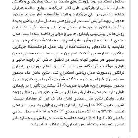
محتمل است. باوجود پژوهش‌های متعدد در جهت پیش‌گیری و کاهش
خسارات ناشی از واژگونی، طبق آمار، این‌گونه سوانح سالانه هزاران
کشته و زخمی بر جای می‌گذارد و البته متأسفانه آمار سوانح مذکور
همچنان روبه‌افزایش است.در این پژوهش به مدل‌سازی ریاضی پدیدۀ
واژگونی تراکتور از دو منظر عددی و تحلیلی و مقایسۀ عملکرد این
روش‌ها در پیش‌بینی پایداری جانبی و طولی پرداخته شده است. مدل
عددی با استفاده از روش سطح پاسخ توسعه داده شد و نتایج هر دو در
مقایسه با داده‌های به‌دست‌آمده از یک مدل کوچک‌شدة جایگزین
تراکتور، اعتبارسنجی شدند. همچنین تحلیل حساسیت به‌منظور تعیین
سهم نسبی هر متغیر انجام شد. در تحقیق حاضر، اثر زاویة جانبی و
طولی، موقعیت گرانیگاه، سرعت، شتاب و شعاع دوران بر پایداری
تراکتور به‌صورت مدل ریاضی استخراج شد. نتایج نشان داد مجذور
سینوس زاویۀ جانبی با ضریب ۲۴/۰ بیشترین تأثیر را بر پایداری جانبی و
مجذور سینوس زاویۀ طولی با ضریب 21/0 بیشترین تأثیر را بر پایداری
طولی دارد. در مدل تحلیلی اثر متقابلی بین شیب‌های جانبی و طولی وجود
دارد؛ ولیکن نتایج مدل عددی نشان داد که این اثر معنا‌دار نیست.
ضریب تعیین (R²) مدل‌سازی پایداری جانبی و طولی به ترتیب در مدل
تحلیلی ۹۳/۹۶ و ۵۹/۹۱، مدل عددی ۷۵/۹۳ و ۸۱/۹۸ و مدل عددی
تکمیلی 31/65 و 16/81 درصد محاسبه شدند. در بخش بهینه‌سازی، اثر
تمامی متغیرها جهت تشخیص پایداری کلی تراکتور تحلیل شد.