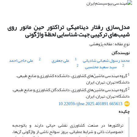
مدل‌سازی رفتار دینامیکی تراکتور حین مانور روی
شیب‌های ترکیبی جهت شناسایی لحظة واژگونی
نوع مقاله : مقاله پژوهشی
نویسندگان
2
1
محمد رسول شعبانی شادیانی
علی جعفری
علی حاجی احمد
2
2
سید سعید محتسبی
1
گروه مهندسی ماشین‌ّهای کشاورزی، دانشکده کشاورزی و منابع طبیعی،
دانشگاه تهران، تهران، ایران
2
گروه مهندسی ماشین‌های کشاورزی، دانشکدگان کشاورزی و منابع طبیعی،
دانشگاه تهران، تهران، ایران.
10.22059/ijbse.2025.401891.665613
چکیده
تراکتورها در صنعت کشاورزی نقشی حیاتی دارند و باتوجه‌به
خصوصیات ذاتی و شرایط عملیاتی، بروز سوانح ناشی از واژگونی آن‌ها،