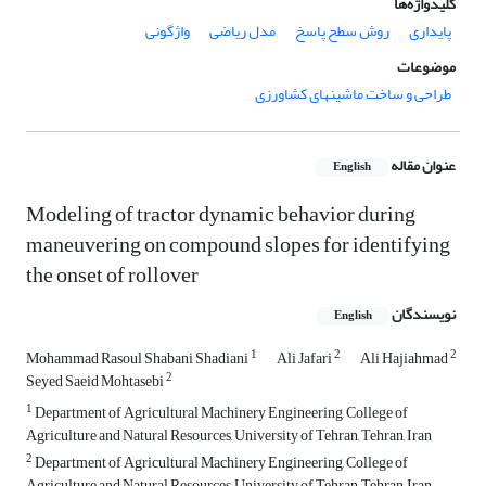
کلیدواژه‌ها
پایداری
روش سطح پاسخ
مدل ریاضی
واژگونی
موضوعات
طراحی و ساخت ماشینهای کشاورزی
عنوان مقاله
English
Modeling of tractor dynamic behavior during
maneuvering on compound slopes for identifying
the onset of rollover
نویسندگان
English
1
2
2
Mohammad Rasoul Shabani Shadiani
Ali Jafari
Ali Hajiahmad
2
Seyed Saeid Mohtasebi
1
Department of Agricultural Machinery Engineering, College of
Agriculture and Natural Resources, University of Tehran, Tehran, Iran
2
Department of Agricultural Machinery Engineering, College of
Agriculture and Natural Resources, University of Tehran, Tehran, Iran.