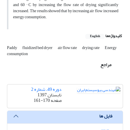
and 60 ° C by increasing the flow rate of drying significantly
increased. The results showed that by increasing air flow, increased
energy consumption.
کلیدواژه‌ها
English
Paddy
fluidized bed dryer
air flow rate
drying rate
Energy
consumption
مراجع
دوره 49، شماره 2
تابستان 1397
صفحه
161-170
فایل ها