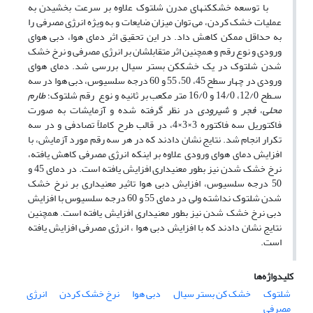
با توسعه خشک­کن­های مدرن شلتوک علاوه بر سرعت بخشیدن به
عملیات خشک کردن، می توان میزان ضایعات و به ویژه انرژی مصرفی را
به حداقل ممکن کاهش داد. در این تحقیق اثر دمای هوا، دبی هوای
ورودی و نوع رقم و همچنین اثر متقابلشان بر انرژی مصرفی و نرخ خشک
شدن شلتوک در یک خشک­کن بستر سیال بررسی شد. دمای هوای
ورودی در چهار سطح 45، 50، 55 و 60 درجه سلسیوس، دبی هوا در سه
سـطح 12/0، 14/0 و 16/0 متر مکعب بر ثانیه و نوع رقم شلتوک؛
طارم
محلی
،
فجر
و
شیرودی
در نظر گرفته شده و آزمایشات به صورت
فاکتوریل سه فاکتوره 3×3×4، در قالب طرح کاملاً تصادفی و در سه
تکرار انجام شد. نتایج نشان دادند که در هر سه رقم مورد آزمایش، با
افزایش دمای هوای ورودی علاوه بر اینکه انرژی مصرفی کاهش یافته،
نرخ خشک شدن نیز بطور معنی­داری افزایش یافته است. در دمای 45 و
50 درجه سلسیوس، افزایش دبی هوا تاثیر معنی­داری بر نرخ خشک
شدن شلتوک نداشته ولی در دمای 55 و 60 درجه سلسیوس با افزایش
دبی نرخ خشک شدن نیز بطور معنی­داری افزایش یافته است. همچنین
نتایج نشان دادند که با افزایش دبی هوا ، انرژی مصرفی افزایش یافته
است.
کلیدواژه‌ها
شلتوک
خشک کن بستر سیال
دبی هوا
نرخ خشک کردن
انرژی
مصرفی