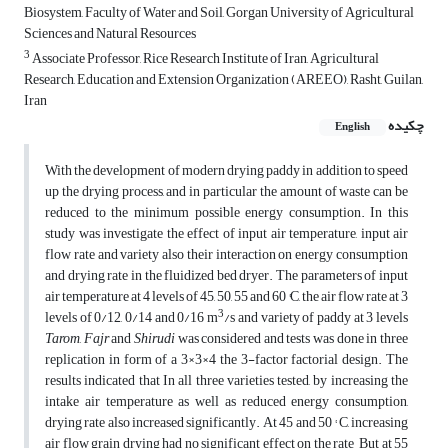
Biosystem, Faculty of Water and Soil, Gorgan University of Agricultural
Sciences and Natural Resources
3
Associate Professor, Rice Research Institute of Iran, Agricultural
Research, Education and Extension Organization (AREEO), Rasht, Guilan,
Iran
چکیده
English
With the development of modern drying paddy in addition to speed
up the drying process, and in particular the amount of waste can be
reduced to the minimum possible energy consumption. In this
study was investigate the effect of input air temperature, input air
flow rate and variety also their interaction on energy consumption
and drying rate in the fluidized bed dryer. The parameters of input
air temperature at 4 levels of 45, 50, 55 and 60 °C, the air flow rate at 3
3
levels of 0/12, 0/14 and 0/16 m
/s and variety of paddy at 3 levels
Tarom
,
Fajr
and
Shirudi
was considered and tests was done in three
replication in form of a 3×3×4 the 3-factor factorial design. The
results indicated that In all three varieties tested, by increasing the
intake air temperature as well as reduced energy consumption,
drying rate also increased significantly. At 45 and 50 ° C, increasing
air flow grain drying had no significant effect on the rate But at 55