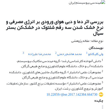
بررسی اثر دما و دبی هوای ورودی بر انرژی مصرفی و
نرخ خشک شدن سه رقم شلتوک در خشک‌کن بستر
سیال
نوع مقاله : مقاله پژوهشی
نویسندگان
3
2
1
ولی کلیکانلو
محمد هاشم رحمتی
محمدرضا علیزاده
1
دانش آموخته کارشناسی ارشد/ گروه مهندسی مکانیک بیوسیستم،
دانشکده آب و خاک، دانشگاه علوم کشاورزی و منابع طبیعی گرگان.
2
عضو هیأت علمی (دانشیار)/ گروه مکانیک ماشین های کشاورزی، دانشکده
مهندسی آب و خاک، دانشگاه علوم کشاورزی و منابع طبیعی گرگان
3
عضو هیئت علمی (دانشیار)/ مؤسسه تحقیقات برنج کشور، سازمان تحقیقات،
آموزش و ترویج کشاورزی، رشت، ایران.
10.22059/ijbse.2017.142384.664730
چکیده