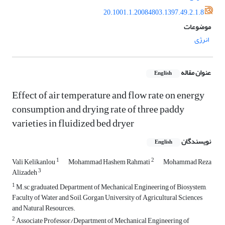
20.1001.1.20084803.1397.49.2.1.8
موضوعات
انرژی
عنوان مقاله
English
Effect of air temperature and flow rate on energy
consumption and drying rate of three paddy
varieties in fluidized bed dryer
نویسندگان
English
1
2
Vali Kelikanlou
Mohammad Hashem Rahmati
Mohammad Reza
3
Alizadeh
1
M.sc graduated, Department of Mechanical Engineering of Biosystem,
Faculty of Water and Soil, Gorgan University of Agricultural Sciences
and Natural Resources.
2
Associate Professor/Department of Mechanical Engineering of