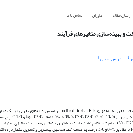
ارسال مقاله
داوران
تماس با ما
ت و بهینه‌سازی متغیرهای فرآیند
3
1
ر
ادریس رحمتی
در تحقیق حاضر تحلیل انرژی و اکسرژی شبیه‌ساز کلکتور خورشیدی صفحه تخت مجهز به ناهمواری Inclined Broken Rib بر اس
بهینه‌سازی شرایط کارکرد سامانه صورت گرفته است. آزمایش‌ها در
(W/m^21000، 1100، 1200، 1300 و 1400) و سه سطح دمای هوای محیط (°C 20، 25 و 30) انجام شد. نتایج نشان داد که بیشترین و کمترین مقدار بازده انر
دمای محیط °C20 و 25 ، دبی جرمی kg/s11/0 و شار حرارتی W/m^21000 و 1400 با مقادیر 8/49 و 3/0 درصد به دست آمد. همچنین بیشترین و کمتر