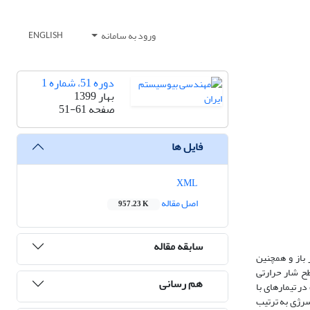
ورود به سامانه
ENGLISH
دوره 51، شماره 1
بهار 1399
صفحه
51-61
فایل ها
XML
اصل مقاله
957.23 K
سابقه مقاله
اس داده‌های تجربی در یک مدار باز و همچنین
 نه سطح دبی جرمی (kg/s 03/0، 04/0، 05/0، 06/0، 07/0، 08/0، 09/0، 10/0 و 11/0)، پنج سطح شار حرارتی
هم رسانی
ژی به ترتیب در تیمارهای با
ین مقدار بازده اکسرژی به ترتیب