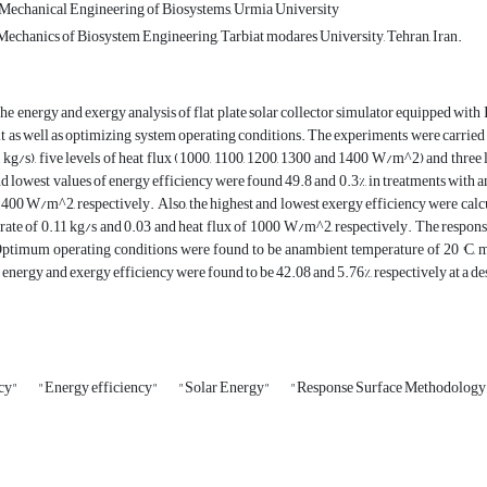
, Mechanical Engineering of Biosystems, Urmia University
echanics of Biosystem Engineering, Tarbiat modares University, Tehran, Iran.
 the energy and exergy analysis of flat plate solar collector simulator equipped wi
it as well as optimizing system operating conditions. The experiments were carried out
 kg/s), five levels of heat flux (1000, 1100, 1200, 1300 and 1400 W/m^2) and three l
nd lowest values of energy efficiency were found 49.8 and 0.3%, in treatments with a
400 W/m^2, respectively. Also, the highest and lowest exergy efficiency were calc
 rate of 0.11 kg/s and 0.03 and heat flux of 1000 W/m^2, respectively. The respo
Optimum operating conditions were found to be anambient temperature of 20 °C, 
e energy and exergy efficiency were found to be 42.08 and 5.76%, respectively at a des
ncy"
"Energy efficiency"
"Solar Energy"
"Response Surface Methodology