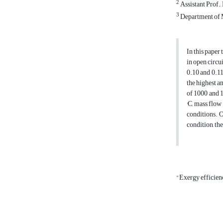
2
Assistant Prof.
3
Department of M
In this paper
in open circu
0.10 and 0.11
the highest a
of 1000 and 1
°C, mass flow
conditions. 
condition, th
"Exergy efficie