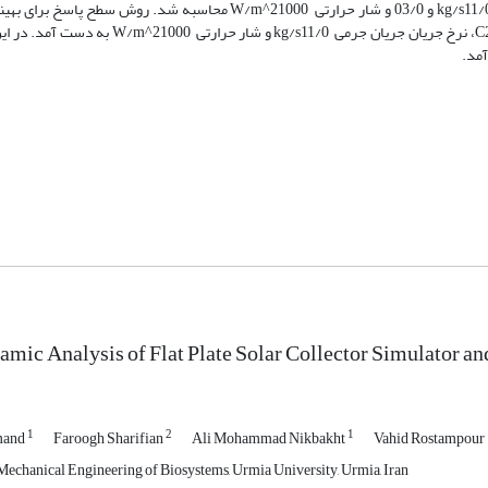
برابر 75/5 و 607/0 درصد در تیمارهای با دمای محیط °C20 و 30 ، دبی جرمی kg/s11/0 و 03/0 و شار حرارتی W/m^21000 محاس
کارکرد جمع‌کننده خورشیدی به کار گرفته شد. شرایط بهینه در دمای محیط °C20، نرخ جریان جریان ج
ic Analysis of Flat Plate Solar Collector Simulator an
1
2
1
mand
Faroogh Sharifian
Ali Mohammad Nikbakht
Vahid Rostampour
echanical Engineering of Biosystems, Urmia University, Urmia, Iran