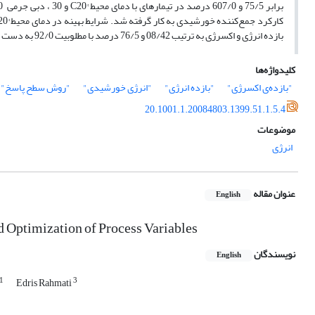
بازده انرژی و اکسرژی به ترتیب 08/42 و 76/5 درصد با مطلوبیت 92/0 به دست آمد.
کلیدواژه‌ها
"بازده‌ی اکسرژی"
"بازده انرژی"
"انرژی خورشیدی"
"روش سطح پاسخ"
20.1001.1.20084803.1399.51.1.5.4
موضوعات
انرژی
عنوان مقاله
English
d Optimization of Process Variables
نویسندگان
English
1
3
Edris Rahmati