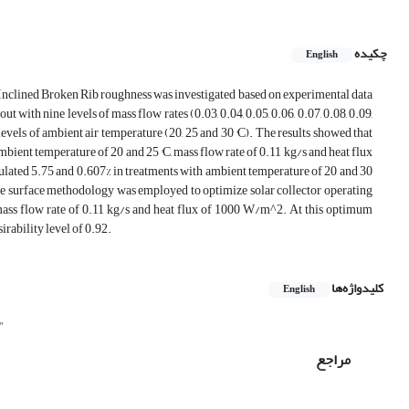
چکیده
English
th Inclined Broken Rib roughness was investigated based on experimental data
 with nine levels of mass flow rates (0.03, 0.04, 0.05, 0.06, 0.07, 0.08, 0.09,
evels of ambient air temperature (20, 25 and 30 °C). The results showed that
mbient temperature of 20 and 25 °C, mass flow rate of 0.11 kg/s and heat flux
ulated 5.75 and 0.607% in treatments with ambient temperature of 20 and 30
nse surface methodology was employed to optimize solar collector operating
mass flow rate of 0.11 kg/s and heat flux of 1000 W/m^2. At this optimum
irability level of 0.92.
کلیدواژه‌ها
English
"
مراجع