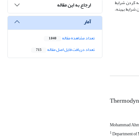
به شد. روش سطح پاسخ برای بهینه کردن شرایط
ارجاع به این مقاله
رمی kg/s11/0 و شار حرارتی W/m^21000 به دست آمد. در این شرایط بهینه،
آمار
تعداد مشاهده مقاله
1,040
تعداد دریافت فایل اصل مقاله
715
Thermodynam
Mohammad Ah
1
Department of M