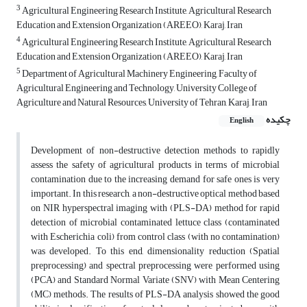
3
Agricultural Engineering Research Institute, Agricultural Research
Education and Extension Organization (AREEO), Karaj, Iran
4
Agricultural Engineering Research Institute, Agricultural Research
Education and Extension Organization (AREEO), Karaj, Iran
5
Department of Agricultural Machinery Engineering, Faculty of
Agricultural Engineering and Technology, University College of
Agriculture and Natural Resources, University of Tehran, Karaj, Iran
چکیده
English
Development of non-destructive detection methods to rapidly
assess the safety of agricultural products in terms of microbial
contamination due to the increasing demand for safe ones is very
important. In this research, a non-destructive optical method based
on NIR hyperspectral imaging with (PLS-DA) method for rapid
detection of microbial contaminated lettuce class (contaminated
with Escherichia coli) from control class (with no contamination)
was developed. To this end, dimensionality reduction (Spatial
preprocessing) and spectral preprocessing were performed using
(PCA) and Standard Normal Variate (SNV) with Mean Centering
(MC) methods. The results of PLS-DA analysis showed the good