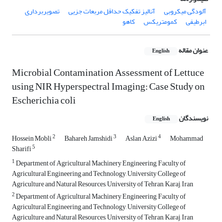
آلودگی میکروبی
آنالیز تفکیک حداقل مربعات جزیی
تصویربرداری
ابرطیفی
کمومتریکس
کاهو
عنوان مقاله
English
Microbial Contamination Assessment of Lettuce
using NIR Hyperspectral Imaging: Case Study on
Escherichia coli
نویسندگان
English
2
3
4
Hossein Mobli
Bahareh Jamshidi
Aslan Azizi
Mohammad
5
Sharifi
1
Department of Agricultural Machinery Engineering, Faculty of
Agricultural Engineering and Technology, University College of
Agriculture and Natural Resources, University of Tehran, Karaj, Iran
2
Department of Agricultural Machinery Engineering, Faculty of
Agricultural Engineering and Technology, University College of
Agriculture and Natural Resources, University of Tehran, Karaj, Iran