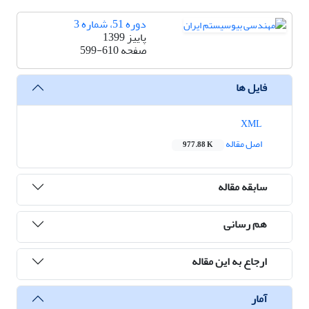
دوره 51، شماره 3
پاییز 1399
صفحه
599-610
فایل ها
XML
اصل مقاله
977.88 K
سابقه مقاله
هم رسانی
ارجاع به این مقاله
آمار