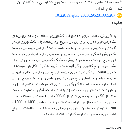
5
عضو هیات علمی دانشکده مهندسی و فناوری کشاورزی دانشگاه تهران،
تهران، کرج، ایران
10.22059/ijbse.2020.296281.665267
چکیده
با افزایش تقاضا برای محصولات کشاورزی سالم، توسعه روش‌های
تشخیص غیر مخرب برای ارزیابی سریع ایمنی محصولات کشاورزی از نظر
آلودگی میکروبی بسیار حائز اهمیت است. هدف از این پژوهش توسعه
یک روش اپتیکی غیر مخرب مبتنی بر تصویربرداری ابرطیفی در ناحیه
فروسرخ نزدیک به همراه روش‌ تفکیک کمترین مربعات جزئی برای
تشخیص سریع کاهوی برگی آلوده به میکروب اشرشیاکلی از نمونه‌های
کنترل (فاقد آلودگی) بود. برای این منظور، پیش‌پردازش مکانی با روش
تجزیه مولفه­های اصلی و پیش پردازش طیفی بر پایه توزیع نرمال
استاندارد به همراه میانگین‌گیری مرکزی انجام شدند. نتایج تحلیل با
روش تفکیک کمترین مربعات جزئی نشان داد که 4 گروه متفاوت با دقت
بیش از 90 درصد و خطای کمتر از 008/0 قابل طبقه‌بندی هستند. هم­
چنین، با استفاده از بردار اهمیت متغیر، ناحیه طیفی 1400 تا 1500 و
1200 نانومتر به عنوان طول موج‌هایی که بیشترین اطلاعات را برای
تشخیص هدف در اختیار می­گذارند، انتخاب شدند.
کلیدواژه‌ها