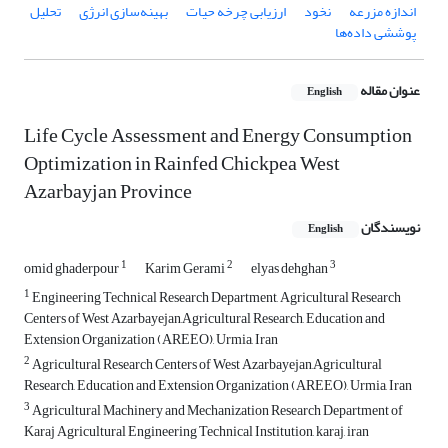
اندازه مزرعه
نخود
ارزیابی چرخه حیات
بهینه‌سازی انرژی
تحلیل
پوششی داده‌ها
عنوان مقاله
English
Life Cycle Assessment and Energy Consumption
Optimization in Rainfed Chickpea West
Azarbayjan Province
نویسندگان
English
1
2
3
omid ghaderpour
Karim Gerami
elyas dehghan
1
Engineering Technical Research Department, Agricultural Research
Centers of West Azarbayejan,Agricultural Research, Education and
Extension Organization (AREEO), Urmia, Iran
2
Agricultural Research Centers of West Azarbayejan,Agricultural
Research, Education and Extension Organization (AREEO), Urmia, Iran
3
Agricultural Machinery and Mechanization Research Department of
Karaj Agricultural Engineering Technical Institution, karaj, iran