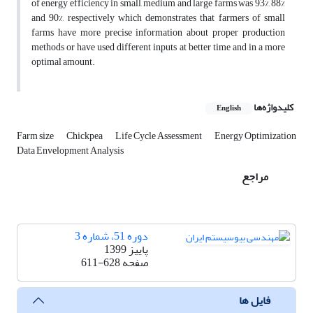
of energy efficiency in small, medium and large farms was 93%, 88%
and 90%, respectively which demonstrates that farmers of small
farms have more precise information about proper production
methods or have used different inputs at better time and in a more
optimal amount.
کلیدواژه‌ها
English
Farm size
Chickpea
Life Cycle Assessment
Energy Optimization
Data Envelopment Analysis
مراجع
دوره 51، شماره 3
پاییز 1399
صفحه
611-628
فایل ها