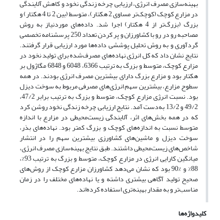
بهینه‌سازی مصرف انرژی، ارزیابی چرخه زندگی نخود و کاهش آلایندگی
در مزارع کوچک (کوچک‌تر مساوی 2 هکتار)، متوسط (بین 2 تا 4 هکتار) و
بزرگ (بزرگ‌تر از 4 هکتار) اجرا شد. داده‌های موردنیاز به روش
مصاحبه رو در رو با کشاورزان و پر کردن تعداد 250 پرسشنامه تخصصی
گردآوری و به روش تحلیل پوششی داده‌ها مورد ارزیابی قرار گرفتند.
نتایج نشان داد که کل انرژی نهاده‌های مصرف‌شده برای تولید نخود در
مزارع کوچک، متوسط و بزرگ به ترتیب 6366، 6048 و 6848 مگاژول بر
هکتار بود و مزارع بزرگ دارای بیشترین مصرف انرژی بودند. در همه
سطوح مزارع، بیشترین سهم انرژی‌های مصرفی مربوط به سوخت دیزل
بود. نسبت انرژی مزارع کوچک، متوسط و بزرگ به ترتیب برابر 47/2،
49/2 و 13/2 به‌دست آمد. نتایج ارزیابی چرخه زندگی نخود روشن کرد
که در همه بخش‌های اثر، آلایندگی زیست‌محیطی در مزارع با اندازه
متوسط نسبت به اندازه‌های کوچک و بزرگ کمتر بود. نهاده‌های بذر،
سوخت دیزل و ماشین‌های کشاورزی بیشترین سهم را در انتشار
شاخص‌های زیست‌محیطی داشتند.‏ طبق نتایج بهینه‌سازی مصرف انرژی،
میانگین کارایی انرژی در مزارع کوچک، متوسط و بزرگ به ترتیب 93%،
88% و %90 بود که نشان می‌دهد کشاورزان مزارع کوچک از روش‌های
صحیح تولید آگاهی بیشتری داشته و یا نهاده‌های مختلف را در زمان
مناسب‌تر و به مقدار بهینه‌تری استفاده کرده‌اند.
کلیدواژه‌ها