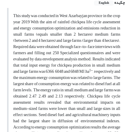
چکیده
English
This study was conducted in West Azarbayjan province in the crop
year 2019 With the aim of rainfed chickpea life cycle assessment
and energy consumption optimization and emissions reduction in
small farms (equals smaller than 2 hectares), medium farms
(between 2 and 4 hectares) and large farms (larger than 4 hectares).
Required data, were obtained through face-to-face interviews with
farmers and filling out 250 Specialized questionnaires and were
evaluated by data envelopment analysis method. Results indicated
that total input energy for chickpea production in small, medium
1-
and large farms was 6366, 6048 and 6848 MJ.ha
, respectively and
the maximum energy consumption was related to large farms. The
largest share of consumption energy was related to diesel fuel at all
farm levels. The energy ratio in small, medium and large farms was
obtained 2.47, 2.49 and 2.13, respectively. Chickpea life cycle
assessment results revealed that environmental impacts on
medium-sized farms were lower than small and large sizes in all
effect sections. Seed, diesel fuel, and agricultural machinery inputs
had the largest share in diffusion of environmental indexes.
According to energy consumption optimization results, the average