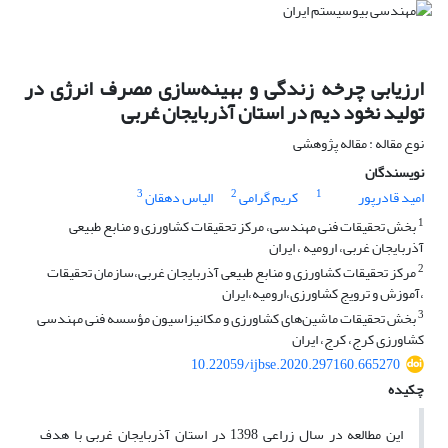
ارزیابی چرخه زندگی و بهینه‌سازی مصرف انرژی در
تولید نخود دیم در استان آذربایجان غربی
نوع مقاله : مقاله پژوهشی
نویسندگان
3
2
1
امید قادرپور
کریم گرامی
الیاس دهقان
1
بخش تحقیقات فنی مهندسی، مرکز تحقیقات کشاورزی و منابع طبیعی
آذربایجان غربی، ارومیه ، ایران
2
مرکز تحقیقات کشاورزی و منابع طبیعی آذربایجان غربی،سازمان تحقیقات
،آموزش و ترویج کشاورزی،ارومیه،ایران
3
بخش تحقیقات ماشین‌های کشاورزی و مکانیزاسیون مؤسسه فنی مهندسی
کشاورزی کرج، کرج، ایران
10.22059/ijbse.2020.297160.665270
چکیده
این مطالعه در سال زراعی 1398 در استان آذربایجان غربی با هدف