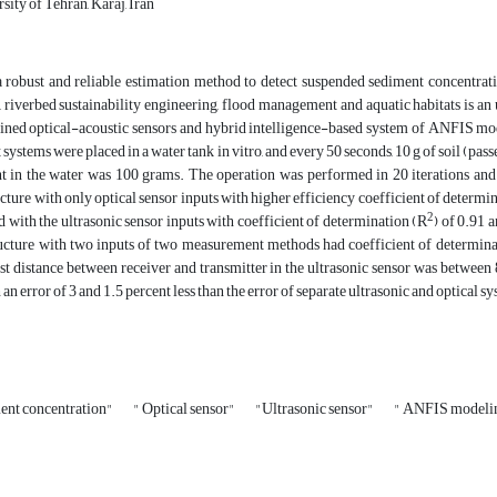
sity of Tehran, Karaj, Iran
 robust and reliable estimation method to detect suspended sediment concentra
, riverbed sustainability engineering, flood management and aquatic habitats is an
ined optical-acoustic sensors and hybrid intelligence-based system of ANFIS mode
ystems were placed in a water tank in vitro, and every 50 seconds, 10 g of soil (pas
nt in the water was 100 grams. The operation was performed in 20 iterations and
ucture with only optical sensor inputs with higher efficiency coefficient of determi
2
 with the ultrasonic sensor inputs with coefficient of determination (R
) of 0.91 
ructure with two inputs of two measurement methods had coefficient of determina
best distance between receiver and transmitter in the ultrasonic sensor was betwe
 an error of 3 and 1.5 percent less than the error of separate ultrasonic and optical s
ent concentration"
" Optical sensor"
"Ultrasonic sensor"
" ANFIS modeli