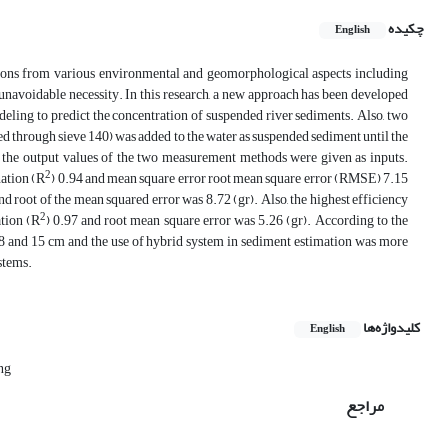
چکیده
English
tions from various environmental and geomorphological aspects including
 unavoidable necessity. In this research, a new approach has been developed
ling to predict the concentration of suspended river sediments. Also, two
sed through sieve 140) was added to the water as suspended sediment until the
 the output values ​​of the two measurement methods were given as inputs.
2
nation (R
) 0.94 and mean square error root mean square error (RMSE) 7.15
and root of the mean squared error was 8.72 (gr). Also, the highest efficiency
2
tion (R
) 0.97 and root mean square error was 5.26 (gr). According to the
en 8 and 15 cm and the use of hybrid system in sediment estimation was more
ystems.
کلیدواژه‌ها
English
ng
مراجع