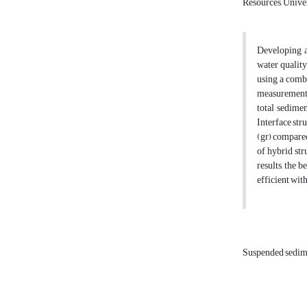
Resources, Univer
Developing a
water quality
using a comb
measurement s
total sedime
Interface str
(gr) compared
of hybrid st
results, the 
efficient with
Suspended sedim