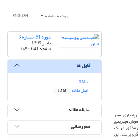
ورود به سامانه
ENGLISH
دوره 51، شماره 3
پاییز 1399
صفحه
629-641
فایل ها
XML
اصل مقاله
1.5 M
سابقه مقاله
پایداری بستر
و هوش هیبریدی
هم رسانی
‌گیری مذکور در یک
قرار گرفتند و طی هر 50 ثانیه، 10 گرم خاک (عبور کرده از الک 140) در آب به عنوان رسوب معلق اضافه ‌شد تا زمانی که کل رسوب موجود در آب به 100 گرم برسد. این