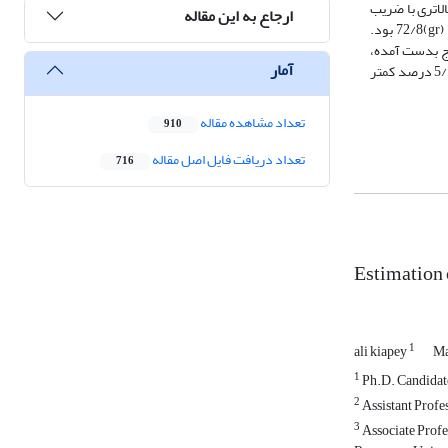
الاتری با ضریب
ارجاع به این مقاله
)91/0 و ریشه میانگین مربعات خطاها (gr)72/8 بود.
 بود. با توجه به نتایج بدست آمده،
آمار
بهترین فاصله بین گیرنده و فرستنده در حسگر فراصوتی بین 8 تا 15 سانتی­متر بود و استفاده از سامانه ترکیبی در برآورد رسوبات دارای کارایی بیشتری با خطای 3 و5/1 درصد کمتر
تعداد مشاهده مقاله
910
تعداد دریافت فایل اصل مقاله
716
Estimation
1
ali kiapey
Ma
1
Ph.D. Candidate
2
Assistant Profe
3
Associate Profe