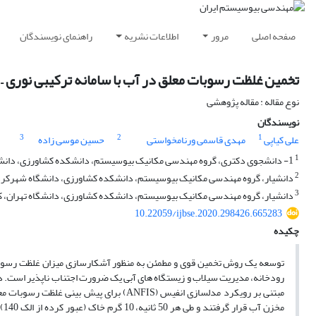
صفحه اصلی
مرور
اطلاعات نشریه
راهنمای نویسندگان
تخمین غلظت رسوبات معلق در آب با سامانه ترکیبی نوری 
نوع مقاله : مقاله پژوهشی
نویسندگان
3
2
1
علی کیاپی
مهدی قاسمی ورنامخواستی
حسین موسی زاده
1
1- دانشجوی دکتری، گروه مهندسی مکانیک بیوسیستم، دانشکده کشاورزی، دانشگاه شهرکرد، شهرکرد، ایران
2
دانشیار، گروه مهندسی مکانیک بیوسیستم، دانشکده کشاورزی، دانشگاه شهرکرد،
3
دانشیار، گروه مهندسی مکانیک بیوسیستم، دانشکده کشاورزی، دانشگاه تهران، کر
10.22059/ijbse.2020.298426.665283
چکیده
توسعه یک روش تخمین قوی و مطمئن به منظور آشکارسازی میزان غلظت رسوبات
رودخانه، مدیریت سیلاب و زیستگاه های آبی یک ضرورت اجتناب ناپذیر است. د
مبتنی بر رویکرد مدلسازی انفیس (ANFIS) بر