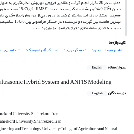
عملیات در 20 تکرار انجام گرفت و مقادیر خروجی دو روش اندازه‌گیری
2
تبیین (R
) 94/0 و ریشه میانگین مربعات خطا (RMSE) (gr)15/7 نسبت به ورودی مجزای حسگر فراصوتی با ضریب تبیین (R
همچنین بیشترین کارایی ساختار ترکیبی با دو ورودی از دو روش اندازه‌گیری دار
نسبت به خطای سامانه‌های مجزای فراصوت و نوری داشت.
کلیدواژه‌ها
غلظت رسوبات معلق"
"حسگر نوری"
"حسگر آلتراسونیک"
"مدلسازی ان
عنوان مقاله
English
-ultrasonic Hybrid System and ANFIS Modeling
نویسندگان
English
rekord University, Shahrekord, Iran
ahrekord University, Shahrekord, Iran
ineering and Technology, University College of Agriculture and Natural