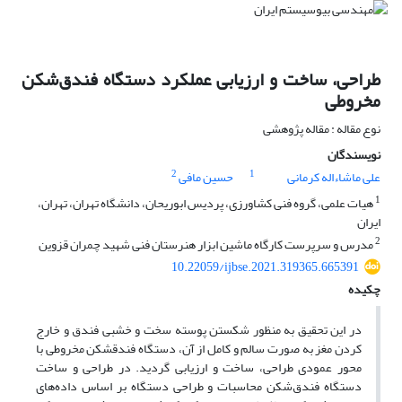
طراحی، ساخت و ارزیابی عملکرد دستگاه فندق‌شکن
مخروطی
نوع مقاله : مقاله پژوهشی
نویسندگان
2
1
علی ماشاءاله کرمانی
حسین مافی
1
هیات علمی، گروه فنی کشاورزی، پردیس ابوریحان، دانشگاه تهران، تهران،
ایران
2
مدرس و سرپرست کارگاه ماشین ابزار هنرستان فنی شهید چمران قزوین
10.22059/ijbse.2021.319365.665391
چکیده
در این تحقیق به منظور شکستن پوسته سخت و خشبی فندق و خارج
کردن مغز به صورت سالم و کامل از آن، دستگاه فندق­شکن مخروطی با
محور عمودی طراحی، ساخت و ارزیابی گردید. در طراحی و ساخت
دستگاه فندق‌شکن محاسبات و طراحی دستگاه بر اساس داده‌های