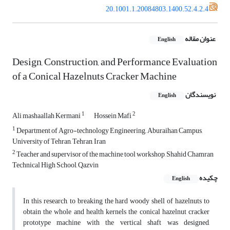
20.1001.1.20084803.1400.52.4.2.4
عنوان مقاله
English
Design, Construction, and Performance Evaluation
of a Conical Hazelnuts Cracker Machine
نویسندگان
English
1
2
Ali mashaallah Kermani
Hossein Mafi
1
Department of Agro-technology Engineering,, Aburaihan Campus,
University of Tehran, Tehran, Iran
2
Teacher and supervisor of the machine tool workshop, Shahid Chamran
Technical High School, Qazvin
چکیده
English
In this research, to breaking the hard woody shell of hazelnuts to
obtain the whole and health kernels the conical hazelnut cracker
prototype machine with the vertical shaft was designed,