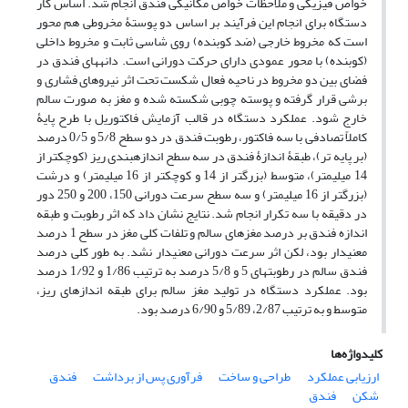
خواص فیزیکی و ملاحظات خواص مکانیکی فندق انجام شد. اساس کار
دستگاه برای انجام این فرآیند بر اساس دو پوستۀ مخروطی هم محور
است که مخروط خارجی (ضد کوبنده) روی شاسی ثابت و مخروط داخلی
(کوبنده) با محور عمودی دارای حرکت دورانی است. دانه­های فندق در
فضای بین دو مخروط در ناحیه فعال شکست تحت اثر نیروهای فشاری و
برشی قرار گرفته و پوسته چوبی شکسته شده و مغز به صورت سالم
خارج شود. عملکرد دستگاه در قالب آزمایش فاکتوریل با طرح پایۀ
کاملاً تصادفی با سه فاکتور، رطوبت فندق در دو سطح 5/8 و 0/5 درصد
(بر پایه تر)، طبقۀ اندازۀ فندق در سه سطح اندازه­بندی ریز (کوچک­تر از
14 میلی­متر)، متوسط (بزرگ­تر از 14 و کوچک­تر از 16 میلی­متر) و درشت
(بزرگ­تر از 16 میلی­متر) و سه سطح سرعت دورانی 150، 200 و 250 دور
در دقیقه با سه تکرار انجام شد. نتایج نشان داد که اثر رطوبت و طبقه
اندازه فندق بر درصد مغزهای سالم و تلفات کلی مغز در سطح 1 درصد
معنی­دار بود، لکن اثر سرعت دورانی معنی­دار نشد. به طور کلی درصد
فندق سالم در رطوبت­های 5 و 5/8 درصد به ترتیب 1/86 و 1/92 درصد
بود. عملکرد دستگاه در تولید مغز سالم برای طبقه اندازهای ریز،
متوسط و به ترتیب 2/87، 5/89 و 6/90 درصد بود.
کلیدواژه‌ها
ارزیابی عملکرد
طراحی و ساخت
فرآوری پس از برداشت
فندق
شکن
فندق