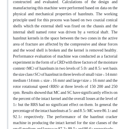
constructed, and evaluated. Calculations of the design and
manufacturing this machine were performed based on data on the
physical and mechanical properties of hazelnuts. The working
principle used for this process was based on two coaxial conical
shells, which the external shell was fixed on the chassis, and the
internal shell named rotor was driven by a vertical shaft. The
hazelnut kernels in the space between the two cones in the active
area of fracture are affected by the compressive and shear forces
and the wood shell is broken and the kernel is removed healthy.
Performance evaluation of machine was conducted as a factorial
experiment in the form of a CRD with three factors of the moisture
content (MC) of hazelnuts in two levels of 5.0% and 8.5% wet basis,
the size class (SC) of hazelnut in three levels of small (size < 14 mm),
medium (14 mm ≤ size < 16 mm) and large (size ≥ 16 mm), and the
rotor rotational speed (RRS) at three levels of 150, 200 and 250
rpm. Results showed that MC and SC have significantly effects on
the percent of the intact kernel and the overall losses at the level of
1%, but the RRS had no significant effect on them. In general, the
percentage of the intact hazelnuts at 5% and 8.5% MC were 86.1% and
92.1%, respectively. The performance of the hazelnut cracker
machine in producing the intact kernel for the size classes of the
small, medium, and large was 87.2%, 89.5%, and 90.6%, respectively.