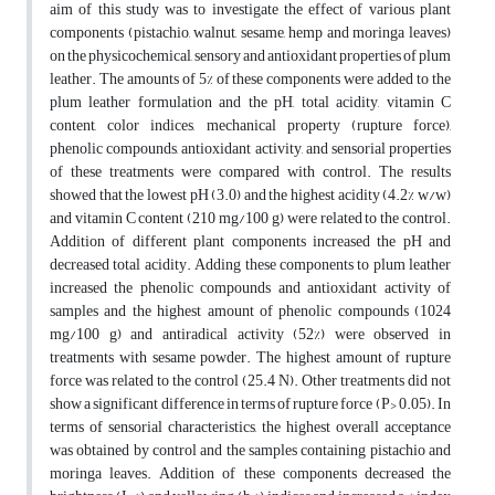
aim of this study was to investigate the effect of various plant
components (pistachio, walnut, sesame, hemp and moringa leaves)
on the physicochemical, sensory and antioxidant properties of plum
leather. The amounts of 5% of these components were added to the
plum leather formulation and the pH, total acidity, vitamin C
content, color indices, mechanical property (rupture force),
phenolic compounds, antioxidant activity, and sensorial properties
of these treatments were compared with control. The results
showed that the lowest pH (3.0) and the highest acidity (4.2% w/w)
and vitamin C content (210 mg/100 g) were related to the control.
Addition of different plant components increased the pH and
decreased total acidity. Adding these components to plum leather
increased the phenolic compounds and antioxidant activity of
samples and the highest amount of phenolic compounds (1024
mg/100 g) and anti‌radical activity (52%) were observed in
treatments with sesame powder. The highest amount of rupture
force was related to the control (25.4 N). Other treatments did not
show a significant difference in terms of rupture force (P> 0.05). In
terms of sensorial characteristics, the highest overall acceptance
was obtained by control and the samples containing pistachio and
moringa leaves. Addition of these components decreased the