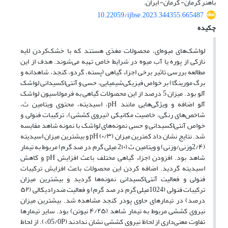
باهنر کرمان- کرمان- ایران.
10.22059/ijbse.2023.344355.665487
چکیده
لواشک‌های میوه‌ای، محصولات مغذی هستند که با خشک‌کردن لایه
نازکی از پوره یا آب میوه در شرایط خاص تهیه می‌شوند. هدف از این
مطالعه بررسی تاثیر برخی اجزاء گیاهی (پسته، گردو، کنجد، شاهدانه و
برگ مورینگا) بر خواص فیزیکی‌شیمیایی، حسی و آنتی‌اکسیدانی لواشک
آلو بود. میزان 5 درصد از این محصولات گیاهی به فرمولاسیون لواشک
آلو اضافه و ویژگی‌هایی مانند pH، اسیدیته، محتوی ویتامین ث،
شاخص‌های رنگی، خاصیت مکانیکی (نیروی کششی)، ترکیبات فنولی و
خواص آنتی‌اکسیدانی و حسی نمونه‌های لواشک با نمونه شاهد مقایسه
شد. نتایج نشان داد کمترین میزان pH (۰/۳) و بیشترین میزان اسیدیته
(2/۴وزنی/وزنی) و ویتامین ث (2۱۰ میلی گرم در صد گرم) مربوط به تیمار
شاهد بود. افزودن اجزاء گیاهی مختلف باعث افزایش pH و کاهش
اسیدیته گردید. اضافه‌ کردن این محصولات باعث افزایش ترکیبات
فنولی و فعالیت آنتی‌اکسیدانی نمونه‌ها گردید و بیشترین میزان
ترکیبات فنولی (1024میلی گرم در صد گرم) و فعالیت ضدرادیکالی (۵۲
درصد) در تیمارهای حاوی پودر کنجد مشاهده شد. بیشترین میزان
نیروی کششی مربوط به تیمار شاهد (۴/۲۵ نیوتن) بود. سایر تیمارها
تفاوت معنی‌داری از لحاظ نیروی کششی نشان ندادند (05/0P>). از لحاظ