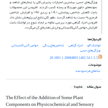
ویژگی‌های حسی، بیشترین امتیازات پذیرش کلی را تیمارهای شاهد و
نمونه‌های حاوی مورینگا و پسته کسب کردند. افزودن این محصولات
باعث کاهش شاخص روشنایی (L*) و زردی (b*) و افزایش شاخص
قرمزی a* نسبت به شاهد گردید. بطور کلی نتایج این پژوهش نشان داد
افزودن اجزاء گیاهی مورد بررسی علاوه بر ایجاد تنوع در لواشک باعث
افزایش خواص آنتی‌اکسیدانی و ارزش تغذیه‌ای آن می‌گردد.
کلیدواژه‌ها
لواشک آلو
اجزاء گیاهی
شاخص‌های رنگی
خواص آنتی اکسیدانی
ویژگی‌های حسی
20.1001.1.20084803.1402.54.1.5.5
موضوعات
غذاهای فراسودمند
عنوان مقاله
English
The Effect of the Addition of Some Plant
Components on Physicochemical and Sensory