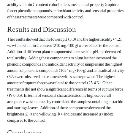
acidity, vitamin C content, color indices, mechanical property (rupture
force), phenolic compounds, antioxidant activity, and sensorial properties
of these treatments were compared with control.
Results and Discussion
The results showed that the lowest pH (3.0) and the highest acidity (4.2%
w/w) and vitamin C content (210 mg/100 g) were related to the control.
Addition of different plant components increased the pH and decreased
total acidity. Adding these components to plum leather increased the
phenolic compounds and antioxidant activity of samples and the highest
amount of phenolic compounds (1024 mg/100 g) and anti‌radical activity
(52%) were observed in treatments with sesame powder. The highest
amount of rupture force was related to the control (25.4 N). Other
treatments did not show a significant difference in terms of rupture force
(P> 0.05). In terms of sensorial characteristics, the highest overall
acceptance was obtained by control and the samples containing pistachio
and moringa leaves. Addition of these components decreased the
brightness (
L
*) and yellowing (
b
*) indices and increased
a
* index
compared to the control.
Conclusion