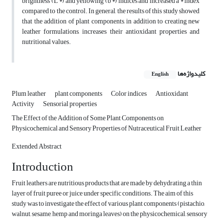
brightness (L *) and yellowing (b *) indices and increased a * index
compared to the control. In general, the results of this study showed
that the addition of plant components, in addition to creating new
leather formulations, increases their antioxidant properties and
nutritional values.
کلیدواژه‌ها
English
Plum leather
plant components
Color indices
Antioxidant
Activity
Sensorial properties
The Effect of the Addition of Some Plant Components on
Physicochemical and Sensory Properties of Nutraceutical Fruit Leather
Extended Abstract
Introduction
Fruit leathers are nutritious products that are made by dehydrating a thin
layer of fruit puree or juice under specific conditions. The aim of this
study was to investigate the effect of various plant components (pistachio,
walnut, sesame, hemp and moringa leaves) on the physicochemical, sensory