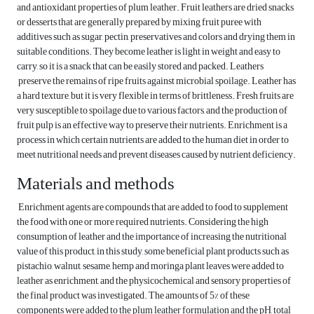
and antioxidant properties of plum leather. Fruit leathers are dried snacks
or desserts that are generally prepared by mixing fruit puree with
additives such as sugar, pectin, preservatives and colors and drying them in
suitable conditions. They become leather is light in weight and easy to
carry, so it is a snack that can be easily stored and packed. Leathers
preserve the remains of ripe fruits against microbial spoilage. Leather has
a hard texture, but it is very flexible in terms of brittleness. Fresh fruits are
very susceptible to spoilage due to various factors, and the production of
fruit pulp is an effective way to preserve their nutrients. Enrichment is a
process in which certain nutrients are added to the human diet in order to
meet nutritional needs and prevent diseases caused by nutrient deficiency.
Materials and methods
Enrichment agents are compounds that are added to food to supplement
the food with one or more required nutrients. Considering the high
consumption of leather and the importance of increasing the nutritional
value of this product, in this study, some beneficial plant products such as
pistachio, walnut, sesame, hemp and moringa plant leaves were added to
leather as enrichment, and the physicochemical and sensory properties of
the final product was investigated. The amounts of 5% of these
components were added to the plum leather formulation and the pH, total