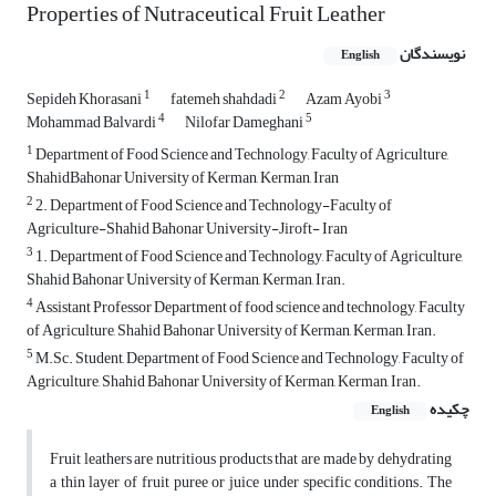
Properties of Nutraceutical Fruit Leather
نویسندگان
English
1
2
3
Sepideh Khorasani
fatemeh shahdadi
Azam Ayobi
4
5
Mohammad Balvardi
Nilofar Dameghani
1
Department of Food Science and Technology, Faculty of Agriculture,
ShahidBahonar University of Kerman, Kerman, Iran
2
2. Department of Food Science and Technology-Faculty of
Agriculture-Shahid Bahonar University-Jiroft- Iran
3
1. Department of Food Science and Technology, Faculty of Agriculture,
Shahid Bahonar University of Kerman, Kerman, Iran.
4
Assistant Professor Department of food science and technology, Faculty
of Agriculture, Shahid Bahonar University of Kerman, Kerman, Iran.
5
M.Sc. Student, Department of Food Science and Technology, Faculty of
Agriculture, Shahid Bahonar University of Kerman, Kerman, Iran.
چکیده
English
Fruit leathers are nutritious products that are made by dehydrating
a thin layer of fruit puree or juice under specific conditions. The