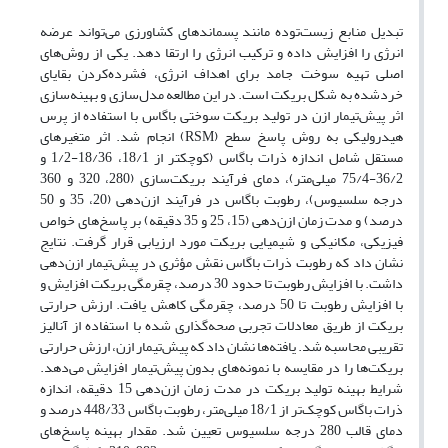
تبدیل منابع زیست‌توده مانند پسماندهای کشاورزی می‌تواند عرضه
انرژی را افزایش داده و ترکیب انرژی را ارتقا دهد. یکی از روش‌های
اصلی تهیه سوخت جامد برای اهداف انرژی، فشرده‌کردن بقایای
خردشده به شکل بریکت است. در این مطالعه مدل‌سازی و بهینه‌سازی
اثر پیش‌تیمار ازن‌ در تولید بریکت سوختی باگاس با استفاده از پرس
هیدرولیکی به روش پاسخ سطح (RSM) انجام شد. اثر متغیرهای
مستقل شامل اندازه ذرات باگاس (کوچک­تر از 18/1، 18/36-1/2 و
36/2-75/4 میلی‌متر)، دمای فرآیند بریکت‌سازی (280، 320 و 360
درجه سلسیوس)، رطوبت باگاس در فرآیند ازن‌دهی (20، 35 و 50
درصد) و مدت زمان ازن‌دهی (15، 25 و 35 دقیقه) بر پاسخ‌های خواص
فیزیکی، مکانیکی و شیمیایی بریکت مورد ارزیابی قرار گرفت. نتایج
نشان داد که رطوبت ذرات باگاس نقش مؤثری در پیش‌تیمار ازن‌دهی
داشت. با افزایش رطوبت تا حدود 30 درصد، چقرمگی بریکت افزایش و
با افزایش رطوبت تا 50 درصد، چقرمگی کاهش یافت. ارزش حرارتی
بریکت از طریق معادلات تجربی صحه‌گذاری شده با استفاده از آنالیز
تقریبی محاسبه شد. یافته‌ها نشان داد که پیش‌تیمار ازن، ارزش حرارتی
بریکت‌ها را در مقایسه با نمونه‌های بدون پیش‌تیمار افزایش می‌دهد.
شرایط بهینه تولید بریکت در مدت زمان ازن‌دهی 15 دقیقه، اندازه
ذرات باگاس کوچک‌تر از 18/1 میلی‌متر، رطوبت باگاس 448/33 درصد و
دمای قالب 280 درجه سلسیوس تعیین شد. مقدار بهینه پاسخ‌های