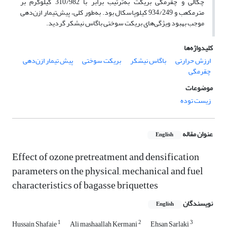
چگالی و چقرمگی بریکت به‌ترتیب برابر با 310/982 کیلوگرم بر
مترمکعب و 934/249 کیلوپاسکال بود. به‌طور کلی، پیش‌تیمار ازن‌‌دهی
موجب بهبود ویژگی‌های بریکت سوختی باگاس نیشکر گردید.
کلیدواژه‌ها
ارزش حرارتی
باگاس نیشکر
بریکت سوختی
پیش تیمار ازن‌دهی
چقرمگی
موضوعات
زیست توده
عنوان مقاله
English
Effect of ozone pretreatment and densification
parameters on the physical, mechanical and fuel
characteristics of bagasse briquettes
نویسندگان
English
1
2
3
Hussain Shafaie
Ali mashaallah Kermani
Ehsan Sarlaki