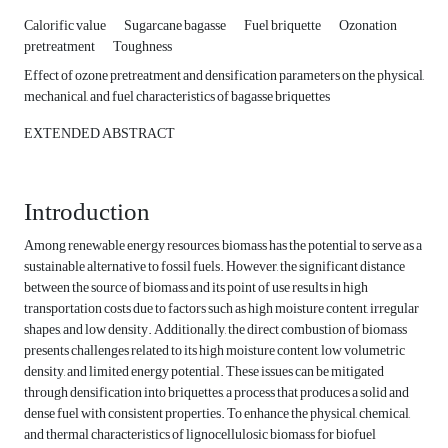
Calorific value
Sugarcane bagasse
Fuel briquette
Ozonation
pretreatment
Toughness
Effect of ozone pretreatment and densification parameters on the physical,
mechanical, and fuel characteristics of bagasse briquettes
EXTENDED ABSTRACT
Introduction
Among renewable energy resources, biomass has the potential to serve as a
sustainable alternative to fossil fuels. However, the significant distance
between the source of biomass and its point of use results in high
transportation costs due to factors such as high moisture content, irregular
shapes, and low density. Additionally, the direct combustion of biomass
presents challenges related to its high moisture content, low volumetric
density, and limited energy potential. These issues can be mitigated
through densification into briquettes, a process that produces a solid and
dense fuel with consistent properties. To enhance the physical, chemical,
and thermal characteristics of lignocellulosic biomass for biofuel