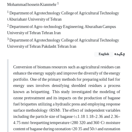
1
Mohammad hossein Kianmehr
1
Department of Agrotechnology, College of Agricultural Technology
(Aburiahan), University of Tehran
2
Department of Agro-technology Engineering,, Aburaihan Campus,
University of Tehran, Tehran, Iran
3
Department of Agrotechnology, College of Agricultural Technology,
University of Tehran, Pakdasht, Tehran, Iran
چکیده
English
Conversion of biomass resources such as agricultural residues can
enhance the energy supply and improve the diversify of the energy
portfolio. One of the primary methods for preparing solid fuel for
energy uses involves densifying shredded residues, a process
known as briquetting. This study investigated the modeling of
ozone pretreatment and its impacts on the production of bagasse
fuel briquettes, utilizing a hydraulic press and employing response
surface methodology (RSM). The effect of independent variables
including the particle size of bagasse (≤1.18, 1.18-2.36, and 2.36-
4.75 mm), brequetting temperature (280, 320, and 360 °C), moisture
content of bagasse during ozonation (20, 35, and 50%), and ozonation