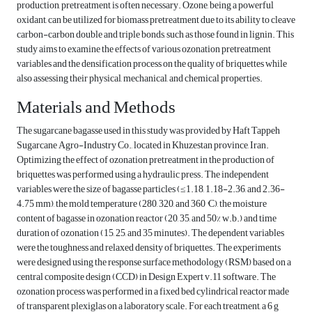
production, pretreatment is often necessary. Ozone, being a powerful
oxidant, can be utilized for biomass pretreatment due to its ability to cleave
carbon-carbon double and triple bonds, such as those found in lignin. This
study aims to examine the effects of various ozonation pretreatment
variables and the densification process on the quality of briquettes while
also assessing their physical, mechanical, and chemical properties.
Materials and Methods
The sugarcane bagasse used in this study was provided by Haft Tappeh
Sugarcane Agro-Industry Co., located in Khuzestan province, Iran.
Optimizing the effect of ozonation pretreatment in the production of
briquettes was performed using a hydraulic press. The independent
variables were the size of bagasse particles (≤1.18, 1.18-2.36, and 2.36-
4.75 mm), the mold temperature (280, 320, and 360 °C), the moisture
content of bagasse in ozonation reactor (20, 35, and 50% w.b.) and time
duration of ozonation (15, 25, and 35 minutes). The dependent variables
were the toughness and relaxed density of briquettes. The experiments
were designed using the response surface methodology (RSM) based on a
central composite design (CCD) in Design Expert v.11 software. The
ozonation process was performed in a fixed bed cylindrical reactor made
of transparent plexiglas on a laboratory scale. For each treatment, a 6 g