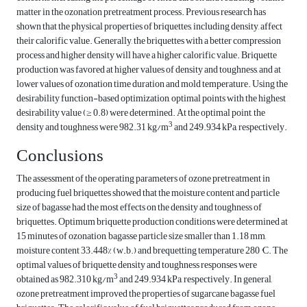
matter in the ozonation pretreatment process. Previous research has
shown that the physical properties of briquettes, including density, affect
their calorific value. Generally, the briquettes with a better compression
process and higher density will have a higher calorific value. Briquette
production was favored at higher values of density and toughness, and at
lower values of ozonation time duration and mold temperature. Using the
desirability function-based optimization, optimal points with the highest
desirability value (≥ 0.8) were determined. At the optimal point, the
3
density and toughness were 982.31 kg/m
and 249.934 kPa, respectively.
Conclusions
The assessment of the operating parameters of ozone pretreatment in
producing fuel briquettes showed that the moisture content and particle
size of bagasse had the most effects on the density and toughness of
briquettes. Optimum briquette production conditions were determined at
15 minutes of ozonation, bagasse particle size smaller than 1.18 mm,
moisture content 33.448% (w.b.) and brequetting temperature 280 °C. The
optimal values of briquette density and toughness responses were
3
obtained as 982.310 kg/m
and 249.934 kPa, respectively. In general,
ozone pretreatment improved the properties of sugarcane bagasse fuel