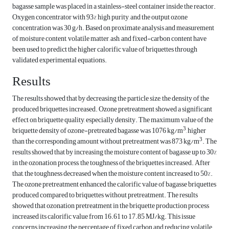
bagasse sample was placed in a stainless-steel container inside the reactor.
Oxygen concentrator with 93% high purity, and the output ozone
concentration was 30 g/h. Based on proximate analysis and measurement
of moisture content, volatile matter, ash, and fixed-carbon content have
been used to predict the higher calorific value of briquettes through
validated experimental equations.
Results
The results showed that by decreasing the particle size, the density of the
produced briquettes increased. Ozone pretreatment showed a significant
effect on briquette quality, especially density. The maximum value of the
3
briquette density of ozone-pretreated bagasse was 1076 kg/m
, higher
3
than the corresponding amount without pretreatment was 873 kg/m
. The
results showed that by increasing the moisture content of bagasse up to 30%
in the ozonation process, the toughness of the briquettes increased. After
that, the toughness decreased when the moisture content increased to 50%.
The ozone pretreatment enhanced the calorific value of bagasse briquettes
produced compared to briquettes without pretreatment. The results
showed that ozonation pretreatment in the briquette production process
increased its calorific value from 16.61 to 17.85 MJ/kg. This issue
concerns increasing the percentage of fixed carbon and reducing volatile