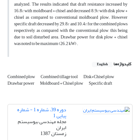
analyzed. The results indicated that draft resistance increased by
16.8% with moldboard + chisel and decreased 8.9% with disk plow +
chisel as compared to conventional moldboard plow. However
specific draft decreased by 29.8% and 10.4% for the combined plows
respectively as compared with the conventional plow, this being
due to soil disturbed area. Drawbar power for disk plow + chisel
was noted to be maximum (26.2 kW) .
کلیدواژه‌ها
English
Combined plow
Combined tillage tool
Disk+Chisel plow
Drawbar power
Moldboard + Chisel plow
Specific draft
دوره 39، شماره 1 - شماره
پیاپی 1
مجله مهندسی بیوسیستم
ایران
زمستان 1387