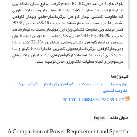
بلوک های کامل تصادفی(RCBD) انجام گرفت. نتایج نشان دادکه بین
تیمارها ازنظرصفت مقاومت کششی اختلاف معنی دار وجوددارد، بطوری
که مقاومت کششی تیمار گاوآهن برگرداندار+قلمی وتیمار گاوآهن
بشقابی+قلمی نسبت به تیمارشاهد به ترتیب 88/16% بیشتر و93/8%
کمتر بودند ولی مقاومت کششی ویژه این دوتیمار نسبت به تیمارشاهد
به ترتیب84/29% و44/10%کاهش پیداکرده است . همچنین متوسط توان
مصرفی درتیمارگاوآهن بشقابی+قلمی بیشترین (22/26 کیلو وات)
ودرتیمارگاوآهن برگرداندارمعمولی کمترین مقدار(16/22 کیلو وات)
اندازه گیری گردید. لذا استفاده ازگاوآهن های مرکب باتوان تراکتورهای
مرسوم برای انجام عملیات خاک ورزی، قابل توصیه است.
کلیدواژه‌ها
توان مصرفی
خاک ورزمرکب
گاو آهن برگرداندار
گاوآهن مرکب
مقاومت کششی
20.1001.1.20084803.1387.39.1.2.7
عنوان مقاله
English
A Comparison of Power Requirement and Specific