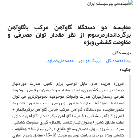
مقایسه دو دستگاه گاوآهن مرکب باگاوآهن
برگرداندارمرسوم از نظر مقدار توان مصرفی و
مقاومت کششی ویژه
نویسندگان
رضا محمدی گل
ارژنگ جوادی
محمدعلی قضاوی
چکیده
امروزه هزینه های قابل توجهی برای تامین قدرت موردنیاز
درمکانیزاسیون کشاورزی و انجام عملیات تهیه زمین صرف می شود وبه
نظرمی رسدازمیزان قدرت وادوات موجودبه نحوموثرتری می توان
استفاده نمودکه نیازمندتحقیق وبررسی است.تحقیق حاضربه
منظورمقایسه دودستگاه گاوآهن مرکب شامل گاوآهن برگرداندار +
قلمی و گاوآهن بشقابی + قلمی با گاو آهن برگرداندار (گاوآهن متداول
اغلب مناطق کشور) بعنوان تیمارشاهد بااندازه گیری مقاومت کششی،
سرعت پیشروی، توان مصرفی،سطح مقطع عرضی شیارشخم ومقاومت
کششی ویژه درخاک بابافت لومی ورطوبت 18-16% مطابق باطرح آماری