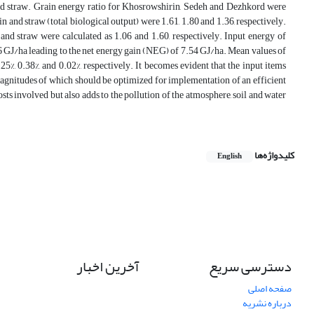
ld and straw. Grain energy ratio for Khosrowshirin, Sedeh and Dezhkord were
in and straw (total biological output) were 1.61, 1.80 and 1.36, respectively.
and straw were calculated as 1.06 and 1.60, respectively. Input energy of
6 GJ/ha leading to the net energy gain (NEG) of 7.54 GJ/ha. Mean values of
.25%, 0.38%, and 0.02%, respectively. It becomes evident that the input items
magnitudes of which should be optimized for implementation of an efficient
s involved but also adds to the pollution of the atmosphere, soil and water
کلیدواژه‌ها
English
دسترسی سریع
آخرین اخبار
صفحه اصلی
درباره نشریه