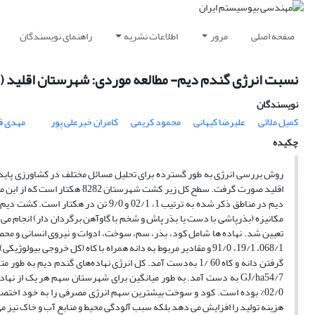
صفحه اصلی
مرور
اطلاعات نشریه
راهنمای نویسندگان
نسبت انرژی گندم دیم- مطالعه موردی: شهرستان اقلید 
نویسندگان
کمیل ملائی
علیرضا کیهانی
محمود کریمی
کامران خیرعلی پور
مهدی ق
چکیده
روش بررسی انرژی به طور گسترده برای تحلیل مسائل مختلف در کشاورزی پایدا
دیم در مناطق ذکر شده به ترتیب 1، 2/1
مکانیزه (بذرپاشی با دست یا بذر پاش و شخم با گاوآهن برگردان دار) انجام م
تعیین شد. نهاده ها شامل کود، بذر، سم، سوخت، ادوات و نیروی انسانی و مح
02/0% بوده است. کود و سوخت بیشترین سهم انرژی مصرفی را به خود اختص
هزینه تولید را افزایش می دهد بلکه سبب آلودگی محیط و منابع آب و خاک نیز م