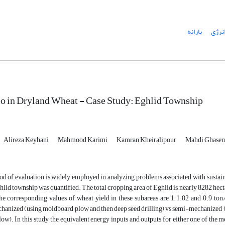
نرژی
یارانه
o in Dryland Wheat - Case Study: Eghlid Township
Alireza Keyhani
Mahmood Karimi
Kamran Kheiralipour
Mahdi Ghase
 of evaluation is widely employed in analyzing problems associated with sustainab
hlid township was quantified. The total cropping area of Eghlid is nearly 8282 he
e corresponding values of wheat yield in these subareas are 1, 1.02 and 0.9 ton/
anized (using moldboard plow and then deep seed drilling) vs semi-mechanized (ma
w). In this study, the equivalent energy inputs and outputs for either one of the