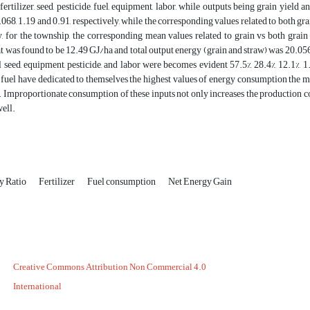
fertilizer, seed, pesticide, fuel, equipment, labor, while outputs being grain yie
.068, 1.19 and 0.91, respectively, while the corresponding values related to both gra
 for the township, the corresponding mean values related to grain vs both grain 
 was found to be 12.49 GJ/ha and total output energy (grain and straw) was 20.05
uel seed, equipment, pesticide, and labor were becomes evident 57.5%, 28.4%, 12.1%, 1
d fuel have dedicated to themselves the highest values of energy consumption the 
mproportionate consumption of these inputs not only increases the production cost
well.
y Ratio
Fertilizer
Fuel consumption
Net Energy Gain
Creative Commons Attribution Non Commercial 4.0
International