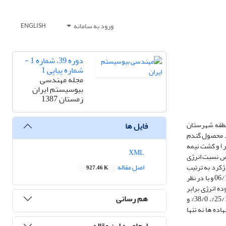
ورود به سامانه
ENGLISH
دوره 39، شماره 1 -
شماره پیاپی 1
مجله مهندسی
بیوسیستم ایران
زمستان 1387
منطقه شهرستان
فایل ها
5، سده 1682 و دژکرد 1600 هکتار می‌باشد. عملکرد محصول گندم
میقکار) و کشت نیمه
XML
پس نسبت انرژی
ژکرد به ترتیب
اصل مقاله
927.46 K
068/1، 19/1، 91/0 و مقادیر مربوط به دانه همراه با کاه (کل خروجی بیولوژیکی) به ترتیب 61/1، 80/1 و 36/1 به دست آمد. میانگین نسبت انرژی با در نظر گرفتن دانه 06/1 و با در نظر
رژی نهاده‌های گندم دیم به طور متوسط GJ/ha49/12 بوده و با توجه به کل انرژی ستانده (دانه و کاه) /ha GJ056/20، افزوده انرژی برابر
هم رسانی
GJ/ha54/7 به دست آمد. به طور میانگین برای شهرستان سهم هر یک از نهاده های کود، سوخت، بذر،‌ ادوات، سم و نیروی انسانی به ترتیب 5/57%،‌ 4/28%، 1/12%، 25/1%،‌ 38/0% و
ده ها نه تنها
ارجاع به این مقاله