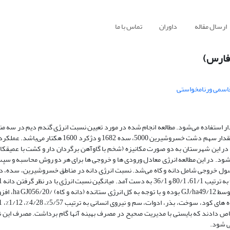
ارسال مقاله
داوران
تماس با ما
(فارس)
اسمی ورنامخواستی
ر استفاده می‌شود. مطالعه انجام شده در مورد تعیین نسبت انرژی گندم دیم در سه 
اقلید صورت گرفت. سطح کل زیر کشت شهرستان 8282 هکتار است که از این مقدار سهم دشت خسروشیرین 000
0 و 9/0 تن در هکتار است. کشت دیم در این شهرستان به دو صورت مکانیزه (شخم با گاوآهن برگردان دار و کشت با ع
ی‌شود. در این مطالعه انرژی معادل ورودی ها و خروجی ها برای هر دو روش محاسبه و س
صول خروجی شامل دانه و کاه می‌شد. نسبت انرژی دانه در مناطق خسروشیرین، سده، د
گرفتن دانه و کاه 60 /1 به‌دست آمد. کل ان
اص دادند که بایستی با مدیریت صحیح در مصرف بهینه آنها گام برداشت. مصرف این نها
ی شود.