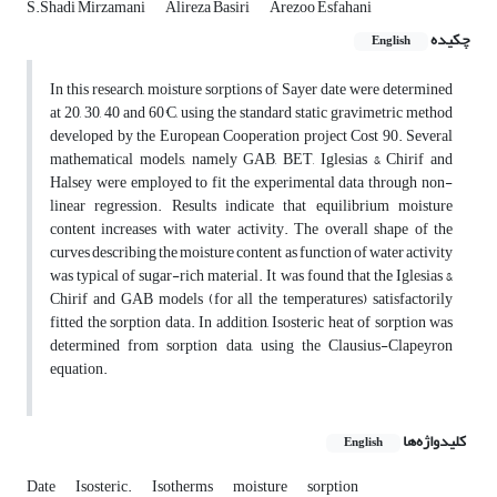
S.Shadi Mirzamani
Alireza Basiri
Arezoo Esfahani
چکیده
English
In this research, moisture sorptions of Sayer date were determined
at 20, 30, 40 and 60°C, using the standard static gravimetric method
developed by the European Cooperation project Cost 90. Several
mathematical models, namely GAB, BET, Iglesias & Chirif and
Halsey were employed to fit the experimental data through non-
linear regression. Results indicate that equilibrium moisture
content increases with water activity. The overall shape of the
curves describing the moisture content as function of water activity
was typical of sugar-rich material. It was found that the Iglesias &
Chirif and GAB models (for all the temperatures) satisfactorily
fitted the sorption data. In addition, Isosteric heat of sorption was
determined from sorption data, using the Clausius-Clapeyron
equation.
کلیدواژه‌ها
English
Date
Isosteric.
Isotherms
moisture
sorption