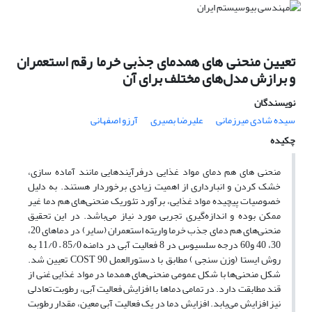
تعیین منحنی های همدمای جذبی خرما رقم استعمران
و برازش مدل‌های مختلف برای آن
نویسندگان
سیده شادی میرزمانی
علیرضا بصیری
آرزو اصفهانی
چکیده
منحنی های هم دمای مواد غذایی درفرآیندهایی مانند آماده سازی،
خشک کردن و انبارداری از اهمیت زیادی برخوردار هستند. به دلیل
خصوصیات پیچیده مواد غذایی، برآورد تئوریک منحنی‌های هم دما غیر
ممکن بوده و اندازه‌گیری تجربی مورد نیاز می‌باشد. در این تحقیق
منحنی‌های هم دمای جذب خرما واریته استعمران (سایر) در دماهای 20،
30، 40 و60 درجه سلسیوس در 8 فعالیت آبی در دامنه 85/0 – 11/0 به
روش ایستا (وزن سنجی ) مطابق با دستورالعمل COST 90 تعیین شد.
شکل منحنی‌ها با شکل عمومی منحنی‌های همدما در مواد غذایی غنی از
قند مطابقت دارد. در تمامی دماها با افزایش فعالیت آبی، رطوبت تعادلی
نیز افزایش می‌یابد. افزایش دما در یک فعالیت آبی معین، مقدار رطوبت