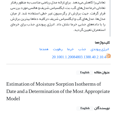
تعادلی را کاهش می‌دهد. برای ارائه مدل ریاضی مناسب به منظور رفتار
تعادلی خرما مدل‌های گب، بت، ایگلسیاس شریف و هالسی مورد بررسی
قرار گرفت. جهت برازش از رگرسیون غیر خطی استفاده شد. از میان
مدل‌ها، مدل‌های گب و ایگلسیاس شریف درکلیه دماها بهترین برازش
را با داده‌های جذبی خرما نشان داد. انرژی پیوندی جذب برای خرمای
استعمران تعیین گردید.
کلیدواژه‌ها
انرژی پیوندی
جذب
خرما
رطوبت
همدما
20.1001.1.20084803.1388.40.2.10.4
عنوان مقاله
English
Estimation of Moisture Sorption Isotherms of
Date and a Determination of the Most Appropriate
Model
نویسندگان
English