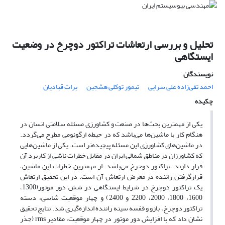
تحلیل و بررسی ارتعاشات تراکتور دوچرخ در وضعیت
ایستگاهی
نویسندگان
احمد تقی‌زاده علی سرایی
تیمور توکلی هشجین
برات قبادیان
چکیده
یکی از مهمترین بحث‌ها در صنعت و کشاورزی مسئله سلامتی انسان در
هنگام کار با ماشین‌ها می‌باشد که در حیطه ارگونومی مطرح می‌گردد.
در ماشین‌های کشاورزی این مسئله پیچیده‌تر است. یکی از ماشین‌هایی
که کشاورزان در مناطق شمالی ایران در مقابل خطرات ناشی از کاربرد آن
قرار دارند، تراکتور دوچرخ می‌باشد. از مهمترین خطرات این ماشین،
قرارگرفتن راننده در معرض ارتعاش آن است. در این تحقیق ارتعاش
یک تراکتور دوچرخ در شرایط ایستگاهی در شش دور موتور(1300،
1600، 1800، 2000، 2200 و 2400) و چهار موقعیت شاسی، دسته
تراکتور دوچرخ، بازو و قفسه سینه راننده اندازه‌گیری شد. نتایج تحقیق
نشان داد که با افزایش دور موتور در چهار موقعیت، مقادیر rms (جذر