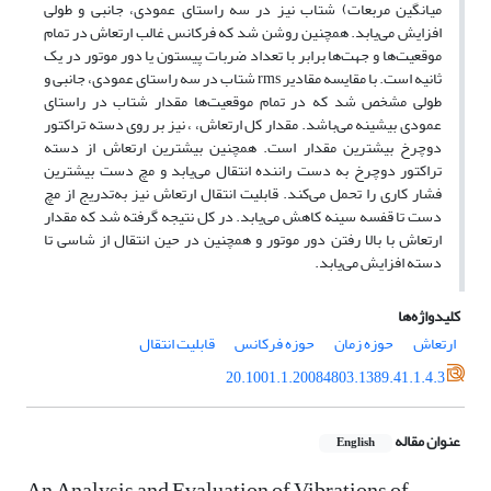
میانگین مربعات) شتاب نیز در سه راستای عمودی، جانبی و طولی
افزایش می‌یابد. همچنین روشن شد که فرکانس غالب ارتعاش در تمام
موقعیت‌ها و جهت‌ها برابر با تعداد ضربات پیستون یا دور موتور در یک
ثانیه است. با مقایسه مقادیر rms شتاب در سه راستای عمودی، جانبی و
طولی مشخص شد که در تمام موقعیت‌ها مقدار شتاب در راستای
عمودی بیشینه می‌باشد. مقدار کل ارتعاش، ، نیز بر روی دسته تراکتور
دوچرخ بیشترین مقدار است. همچنین بیشترین ارتعاش از دسته
تراکتور دوچرخ به دست راننده انتقال می‌یابد و مچ دست بیشترین
فشار کاری را تحمل می‌کند. قابلیت انتقال ارتعاش نیز به‌تدریج از مچ
دست تا قفسه سینه کاهش می‌یابد. در کل نتیجه گرفته شد که مقدار
ارتعاش با بالا رفتن دور موتور و همچنین در حین انتقال از شاسی تا
دسته افزایش می‌یابد.
کلیدواژه‌ها
ارتعاش
حوزه زمان
حوزه فرکانس
قابلیت انتقال
20.1001.1.20084803.1389.41.1.4.3
عنوان مقاله
English
An Analysis and Evaluation of Vibrations of