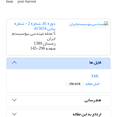
bean
post-harvest
دوره 41، شماره 2 - شماره
پیاپی 415654
5 مجله مهندسی بیوسیستم
ایران
زمستان 1389
صفحه
145-296
فایل ها
XML
اصل مقاله
296.64 K
هم رسانی
ارجاع به این مقاله