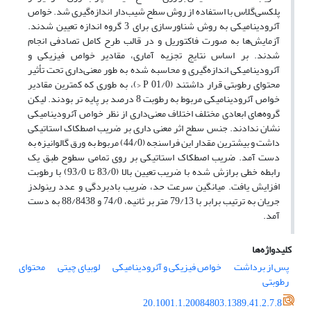
پلکسی‌گلاس با استفاده از روش سطح شیب‌دار اندازه‌گیری شد. خواص
آئرودینامیکی به روش شناور‌سازی برای 3 گروه اندازه تعیین شدند.
آزمایش‌ها به صورت فاکتوریل و در قالب طرح کامل تصادفی انجام
شدند. بر اساس نتایج تجزیه آماری، مقادیر خواص فیزیکی و
آئرودینامیکی اندازه‌گیری و محاسبه شده به طور معنی‌داری تحت تأثیر
محتوای رطوبتی قرار داشتند (01/0 P <)، به طوری که کمترین مقادیر
خواص آئرودینامیکی مربوط به رطوبت 8 درصد بر پایه تر بودند. لیکن
گروه‌های ابعادی مختلف اختلاف معنی‌داری از نظر خواص آئرودینامیکی
نشان ندادند. جنس سطح اثر معنی داری بر ضریب اصطکاک استاتیکی
داشت و بیشترین مقدار این فراسنجه (44/0) مربوط به ورق گالوانیزه به
دست آمد. ضریب اصطکاک استاتیکی بر روی تمامی سطوح طبق یک
رابطه خطی برازش شده با ضریب تعیین بالا (83/0 تا 93/0) با رطوبت
افزایش یافت. میانگین سرعت حد، ضریب بادبردگی و عدد رینولدز
جریان به ترتیب برابر با 79/13 متر بر ثانیه، 74/0 و 88/8438 به دست
آمد.
کلیدواژه‌ها
پس از برداشت
خواص فیزیکی و آئرودینامیکی
لوبیای چیتی
محتوای
رطوبتی
20.1001.1.20084803.1389.41.2.7.8