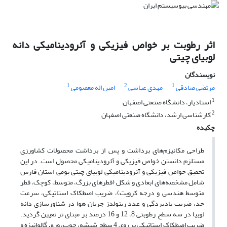
اثر رطوبت بر خواص فیزیکی و آئرودینامیکی دانه
لوبیای چیتی
نویسندگان
1
2
1
مرتضی صادقی
مهدی عباسی
امین اله معصومی
1
استادیار، دانشگاه صنعتی اصفهان
2
کارشناسی ارشد، دانشگاه صنعتی اصفهان
چکیده
طراحی مکانیزم‌های برداشت و پس از برداشت محصولات کشاورزی
مستلزم دانستن خواص فیزیکی و آئرودینامیکی محصول است. در این
تحقیق خواص فیزیکی و آئرودینامیکی لوبیای چیتی بومی استان فارس
شامل مشخصه‌های ابعادی و شکل (قطرهای بزرگ، متوسط، کوچک، قطر
متوسط هندسی و درجه کرویت)، ضریب اصطکاک استاتیکی، سرعت
حد، ضریب بادبردگی و عدد رینولدز جریان هوا در شناورسازی دانه
لوبیا در سه سطح رطوبتی 8، 12 و 16 درصد بر مبنای تر تعیین گردید.
ضریب اصطکاک استاتیکی بر روی 4 سطح شیشه، چوب، ورق گالوانیزه و