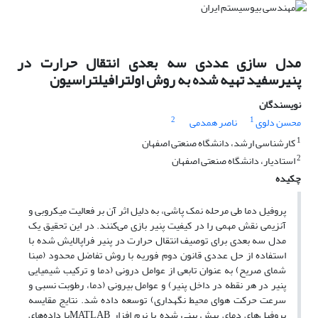
مدل سازی عددی سه بعدی انتقال حرارت در
پنیرسفید تهیه شده به روش اولترافیلتراسیون
نویسندگان
2
1
محسن دلوی
ناصر همدمی
1
کارشناسی ارشد، دانشگاه صنعتی اصفهان
2
استادیار، دانشگاه صنعتی اصفهان
چکیده
پروفیل دما طی مرحله نمک پاشی، به دلیل اثر آن بر فعالیت میکروبی و
آنزیمی نقش مهمی را در کیفیت پنیر بازی می‌کنند. در این تحقیق یک
مدل سه بعدی برای توصیف انتقال حرارت در پنیر فراپالایش شده با
استفاده از حل عددی قانون دوم فوریه با روش تفاضل محدود (مبنا
شمای صریح) به عنوان تابعی از عوامل درونی (دما و ترکیب شیمیایی
پنیر در هر نقطه در داخل پنیر) و عوامل بیرونی (دما، رطوبت نسبی و
سرعت حرکت هوای محیط نگهداری) توسعه داده شد. نتایج مقایسه
پروفیل‌های دمای پیش بینی شده با نرم افزار MATLABبا داده‌های