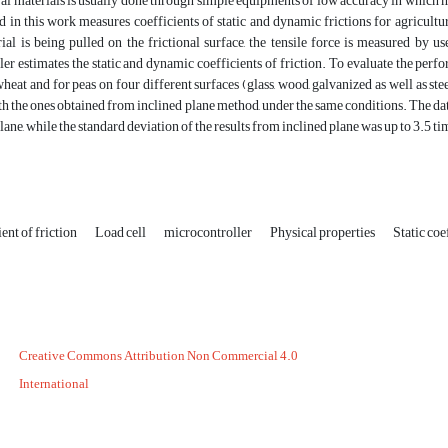
ral materials is usually done through simple equipments of low accuracy in which 
d in this work measures coefficients of static and dynamic frictions for agricultu
al is being pulled on the frictional surface, the tensile force is measured by u
er estimates the static and dynamic coefficients of friction. To evaluate the perf
wheat and for peas on four different surfaces (glass, wood, galvanized as well as stee
 the ones obtained from inclined plane method, under the same conditions. The dat
lane, while the standard deviation of the results from inclined plane was up to 3.5 ti
ent of friction
Load cell
microcontroller
Physical properties
Static coe
Creative Commons Attribution Non Commercial 4.0
International