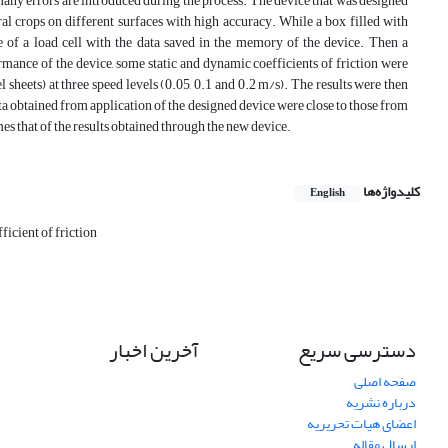
many errors are introduced during the process. The device that was designed
ral crops on different surfaces with high accuracy. While a box filled with
se of a load cell with the data saved in the memory of the device. Then a
ormance of the device, some static and dynamic coefficients of friction were
l sheets) at three speed levels (0.05, 0.1 and 0.2 m/s). The results were then
a obtained from application of the designed device were close to those from
mes that of the results obtained through the new device.
کلیدواژه‌ها
English
fficient of friction
دسترسی سریع
آخرین اخبار
صفحه اصلی
درباره نشریه
اعضای هیات تحریریه
ارسال مقاله