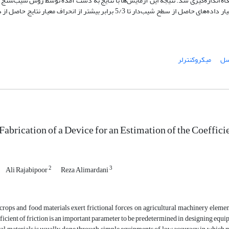
ت 05/0، 1/0 و 2/0 متر بر ثانیه توسط دستگاه اندازه‌گیری شد. نتیجه این آزمایش‌ها با نتایج به دست آمده توسط روش شیب‌
مقایسه گردید. نتایج حاصل از دو روش به یکدیگر نزدیک بودند اما انحراف معیار داده‌های حاصل از سطح شیب‌دار تا 5/3 برابر بیشتر 
سل
میکروکنترلر
abrication of a Device for an Estimation of the Coefficie
2
3
Ali Rajabipoor
Reza Alimardani
crops and food materials exert frictional forces on agricultural machinery element
ficient of friction is an important parameter to be predetermined in designing equip