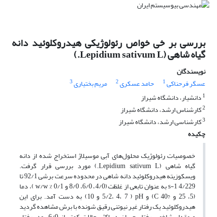
بررسی بر خی خواص رئولوژیکی هیدروکلوئید دانه
گیاه شاهی (Lepidium sativum L.)
نویسندگان
3
2
1
عسگر فرحناکی
حامد عسکری
مریم بختیاری
1
دانشیار، دانشگاه شیراز
2
کارشناس ارشد، دانشگاه شیراز
3
کارشناسی ارشد، دانشگاه شیراز
چکیده
خصوصیات رئولوژیک محلول‌های آبی موسیلاژ استخراج شده از دانه
گیاه شاهی (Lepidium sativum L.) مورد بررسی قرار گرفت.
ویسکوزیته هیدروکلوئید دانه شاهی در محدوده سرعت برشی 92/1 تا
4/229 s-1 به عنوان تابعی از غلظت (4/0، 6/0، 8/0 و 0/1 % w/w )، دما
(5، 25 و ?C 40) و pH ( 5/2، 4، 7 و 10) به دست آمد. برای این
هیدروکلوئید یک رفتار غیر نیوتنی رقیق شونده با برش مشاهده گردید
و مقدار شاخص رفتار جریان در اکثر حالات کمتر از 6/0 بود. رفتار