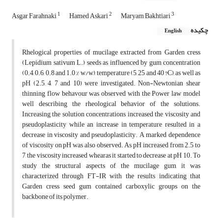
1
2
3
Asgar Farahnaki
Hamed Askari
Maryam Bakhtiari
چکیده
English
Rhelogical properties of mucilage extracted from Garden cress
(Lepidium sativum L.) seeds as influenced by gum concentration
(0.4, 0.6, 0.8 and 1.0 % w/w), temperature (5, 25 and 40 ?C), as well as
pH (2.5, 4, 7 and 10) were investigated. Non-Newtonian shear
thinning flow behavour was observed with the Power law model
well describing the rheological behavior of the solutions.
Increasing the solution concentrations increased the viscosity and
pseudoplasticity while an increase in temperature resulted in a
decrease in viscosity and pseudoplasticity. A marked dependence
of viscosity on pH was also observed. As pH increased from 2.5 to
7, the viscosity increased whearas it started to decrease at pH 10. To
study the structural aspects of the mucilage gum it was
characterized through FT-IR with the results indicating that
Garden cress seed gum contained carboxylic groups on the
backbone of its polymer.