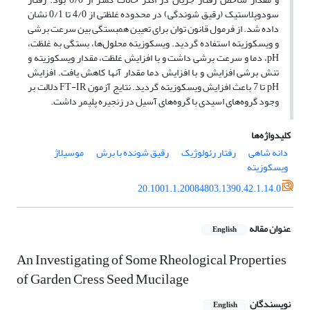
سودوپلاستیک (رقیق شوندگی) در محدوده غلظتی از 4/0 تا 0/1 نشان
داده شد. از فرمول قانون توان برای تعیین همبستگی بین سرعت برشی
و ویسکوزیته استفاده گردید. ویسکوزیته محلول‌ها، بستگی به غلظت،
pH، دما و سرعت برشی داشت و با افزایش غلظت، مقدار ویسکوزیته و
تنش برشی افزایش و با افزایش دما مقدار آنها کاهش یافت. افزایش
pH تا 7 باعث افزایش ویسکوزیته گردید. نتایج آزمون FT-IR دلالت بر
وجود گروه‌های اسیدی با گروه‌های آسیل در زنجیره پلیمر داشت.
کلیدواژه‌ها
دانه شاهی
رفتار رئولوژیک
رقیق شونده با برش
موسیلاژ
ویسکوزیته
20.1001.1.20084803.1390.42.1.14.0
عنوان مقاله
English
An Investigating of Some Rheological Properties
of Garden Cress Seed Mucilage
نویسندگان
English