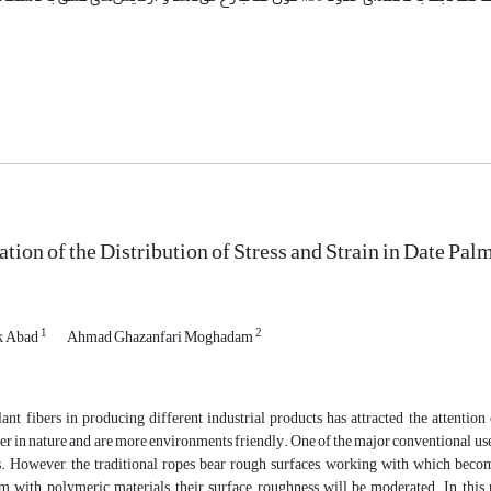
ation of the Distribution of Stress and Strain in Date P
1
2
k Abad
Ahmad Ghazanfari Moghadam
ant fibers in producing different industrial products has attracted the attention
er in nature and are more environments friendly. One of the major conventional uses 
s. However, the traditional ropes bear rough surfaces, working with which become
m with polymeric materials, their surface roughness will be moderated. In this 