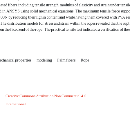
ated fibers, including tensile strength, modulus of elasticity and strain under tensil
 in ANSYS using solid mechanical equations. The maximum tensile force suppor
400N by reducing their lignin content and while having them covered with PVA resi
 The distribution models for stress and strain within the ropes revealed that the rupt
m the fixed end of the rope. The practical tensile test indicated a verification of the
chanical properties
modeling
Palm fibers
Rope
Creative Commons Attribution Non Commercial 4.0
International