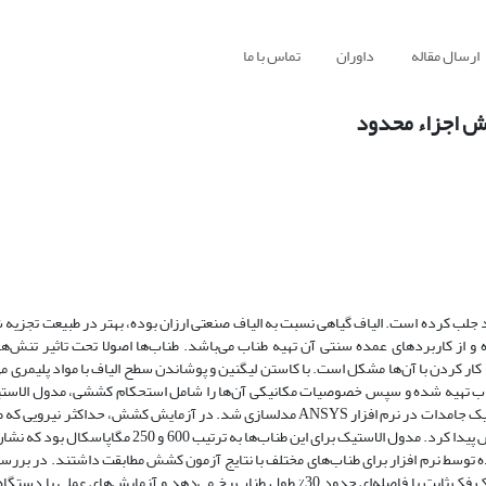
ارسال مقاله
داوران
تماس با ما
وش اجزاء محدود
 جلب کرده است. الیاف گیاهی نسبت به الیاف صنعتی ارزان بوده، بهتر در طبیعت تجزیه ش
ده و از کاربردهای عمده سنتی آن تهیه طناب می‌باشد. طناب‌ها اصولا تحت تاثیر تنش‌
ه کار کردن با آن‌ها مشکل است. با کاستن لیگنین و پوشاندن سطح الیاف با مواد پلیمری 
ا طناب تهیه شده و سپس خصوصیات مکانیکی آن‌ها را شامل استحکام کششی، مدول الاس
اندازه‌گیری شدند. توزیع تنش و کرنش در این الیاف با استفاده از معادلات مکانیک جامدات در نرم افزار ANSYS مدلسازی شد. در آزمایش 
از 10 لیف خام تحمل نمود 172 نیوتن بود که با افزودن رزین به 400 نیوتن افزایش پیدا کرد. مدول الاستیک برای 
ه توسط نرم افزار برای طناب‌های مختلف با نتایج آزمون کشش مطابقت داشتند. در بررس
کرنش توسط مدل نشان داده شد که نقطه گسیختگی طناب‌ها در نقطه‌ای نزدیک فک ثابت با فاصله‌ای حدود 30% طول طناب رخ می‌دهد و آزما