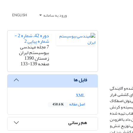
ورود به سامانه
ENGLISH
دوره 42، شماره 2 -
شماره پیاپی 2
7 مجله مهندسی
بیوسیستم ایران
زمستان 1390
صفحه
133-139
فایل ها
ده و آلایندگی
های کششی قرار
XML
می‌توان اصطکاک
اصل مقاله
458.6 K
تیسیته و کرنش
کشش، حداکثر نیرویی که طناب تهیه شده
این طناب‌ها به ترتیب 600 و 250 مگاپاسکال بود که نشان داد با افزودن
هم رسانی
ی توزیع تنش و
یش‌های عملی با دستگاه کشش نیز این