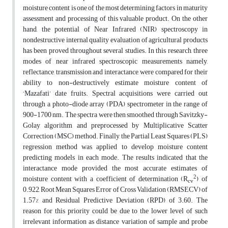
moisture content is one of the most determining factors in maturity
assessment and processing of this valuable product. On the other
hand, the potential of Near Infrared (NIR) spectroscopy in
nondestructive internal quality evaluation of agricultural products
has been proved throughout several studies. In this research, three
modes of near infrared spectroscopic measurements namely,
reflectance, transmission and interactance, were compared for their
ability to non-destructively estimate moisture content of
‘Mazafati’ date fruits. Spectral acquisitions were carried out
through a photo-diode array (PDA) spectrometer in the range of
900-1700 nm. The spectra were then smoothed through Savitzky-
Golay algorithm and preprocessed by Multiplicative Scatter
Correction (MSC) method. Finally, the Partial Least Squares (PLS)
regression method was applied to develop moisture content
predicting models in each mode. The results indicated that the
interactance mode provided the most accurate estimates of
2
moisture content with a coefficient of determination (R
) of
cv
0.922, Root Mean Squares Error of Cross Validation (RMSECV) of
1.57% and Residual Predictive Deviation (RPD) of 3.60. The
reason for this priority could be due to the lower level of such
irrelevant information as distance variation of sample and probe