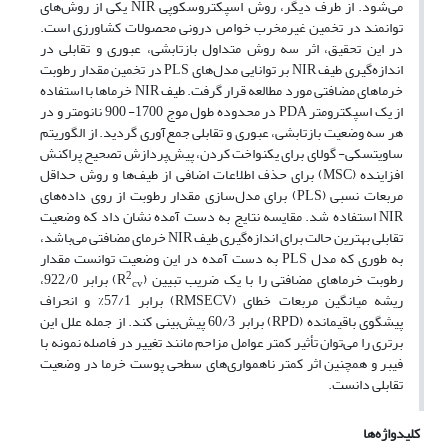
می‌شود. از طرف دیگر، روش اسپکتروسکوپی NIR یکی از روش‌های
توانمند در تخمین غیرمخرب خواص درونی محصولات کشاورزی است.
در این تحقیق، اثر سه روش متداول بازتابشی، عبوری و تقابلی در
اندازه‌گیری طیف NIR بر توانایی مدل‌های PLS در تخمین مقدار رطوبت
خرماهای مضافتی مورد مطالعه قرار گرفت. طیف NIR خرماها با استفاده
از یک اسپکترومتر PDA در محدوده طول موج 1700- 900 نانومتر و در
هر سه وضعیت بازتابشی، عبوری و تقابلی جمع‌آوری گردید. از الگوریتم
ساویتسکی- گولای برای یکنواخت کردن، پیش‌پردازش تصحیح پراکنش
افزاینده (MSC) برای حذف اطلاعات اضافی از طیف‌ها و روش حداقل
مربعات نسبی (PLS) برای مدل‌سازی مقدار رطوبت از روی داده‌های
NIR استفاده شد. مقایسه نتایج به دست آمده نشان داد که وضعیت
تقابلی بهترین حالت برای اندازه‌گیری طیف NIR خرمای مضافتی می‌باشد،
به طوری که مدل PLS به دست آمده در این وضعیت توانست مقدار
2
رطوبت خرماهای مضافتی را با یک ضریب تبیین (R
) برابر 922/0،
cv
ریشه میانگین مربعات خطای (RMSECV) برابر 57/1% و انحراف
پیشگوی باقیمانده (RPD) برابر 60/3 پیش‌بینی کند. از جمله علل این
برتری را می‌توان تأثیر کمتر عوامل مزاحم مانند تغییر در فاصله نمونه با
فیبر و همچنین اثر کمتر ناهمواری‌های سطحی پوست خرما در وضعیت
تقابلی دانست.
کلیدواژه‌ها