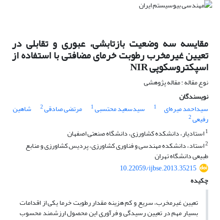
مقایسه سه وضعیت بازتابشی، عبوری و تقابلی در
تعیین غیرمخرب رطوبت خرمای مضافتی با استفاده از
اسپکتروسکوپی NIR
نوع مقاله : مقاله پژوهشی
نویسندگان
2
1
1
سیداحمد میره‌ای
سیدسعید محتسبی
مرتضی صادقی
شاهین
2
رفیعی
1
استادیار، دانشکده کشاورزی، دانشگاه صنعتی اصفهان
2
استاد، دانشکده مهندسی و فناوری کشاورزی، پردیس کشاورزی و منابع
طبیعی دانشگاه تهران
10.22059/ijbse.2013.35215
چکیده
تعیین غیرمخرب، سریع و کم هزینه مقدار رطوبت خرما یکی از اقدامات
بسیار مهم در تعیین رسیدگی و فرآوری این محصول ارزشمند محسوب