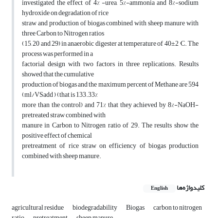
investigated the effect of 4% -urea, 5%-ammonia and 8%-sodium
hydroxide on degradation of rice
straw and production of biogas combined with sheep manure with
three Carbon to Nitrogen ratios
(15, 20 and 29) in anaerobic digester at temperature of 40±2 °C. The
process was performed in a
factorial design with two factors in three replications. Results
showed that the cumulative
production of biogas and the maximum percent of Methane are 594
(ml/VSadd ) (that is 133.33%
more than the control) and 71% that they achieved by 8%-NaOH-
pretreated straw combined with
manure in Carbon to Nitrogen ratio of 29. The results show the
positive effect of chemical
pretreatment of rice straw on efficiency of biogas production
combined with sheep manure.
کلیدواژه‌ها
English
agricultural residue
biodegradability
Biogas
carbon to nitrogen
ratio
pretreatment
sheep manure