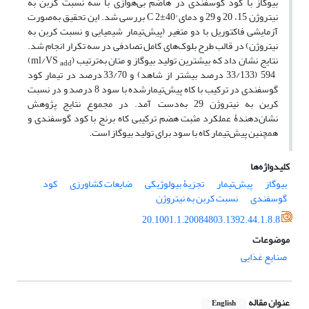
بیوگاز با کود گوسفندی در هاضم بی‌هوازی با سه نسبت کربن به
نیتروژن 15، 20 و 29 و دمای °C 2±40 بررسی شد. این تحقیق به‌صورت
آزمایشی فاکتوریل با دو متغیر (پیش‌تیمار شیمیایی و نسبت کربن به
نیتروژن) در قالب طرح بلوک‌های کامل تصادفی در سه تکرار انجام شد.
نتایج نشان داد که بیشترین تولید بیوگاز و متان به‌ترتیب (ml/VS
)
add
594 (33/133 درصد بیشتر از شاهد) و 33/70 درصد در تیمار کود
گوسفندی در ترکیب با کاه پیش‌تیمار‌شده با سود 8 درصد و در نسبت
کربن به نیتروژن 29 به‌دست آمد. در مجموع نتایج پژوهش
نشان‌دهندۀ عملکرد مثبت هضم ترکیبی کاه برنج با کود گوسفندی و
همچنین پیش‌تیمار کاه با سود برای تولید بیوگاز است.
کلیدواژه‌ها
بیوگاز
پیش‌تیمار
تجزیۀ بیولوژیکی
ضایعات کشاورزی
کود
گوسفندی
نسبت کربن به نیتروژن
20.1001.1.20084803.1392.44.1.8.8
موضوعات
صنایع غذایی
عنوان مقاله
English