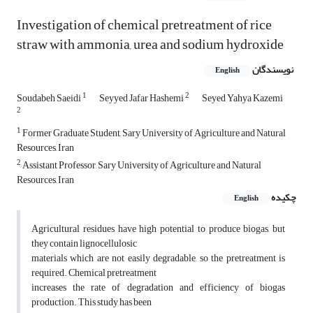
Investigation of chemical pretreatment of rice
straw with ammonia, urea and sodium hydroxide
نویسندگان
English
1
2
Soudabeh Saeidi
Seyyed Jafar Hashemi
Seyed Yahya Kazemi
2
1
Former Graduate Student, Sary University of Agriculture and Natural
Resources, Iran
2
Assistant Professor, Sary University of Agriculture and Natural
Resources, Iran
چکیده
English
Agricultural residues have high potential to produce biogas, but
they contain lignocellulosic
materials which are not easily degradable, so the pretreatment is
required. Chemical pretreatment
increases the rate of degradation and efficiency of biogas
production. This study has been