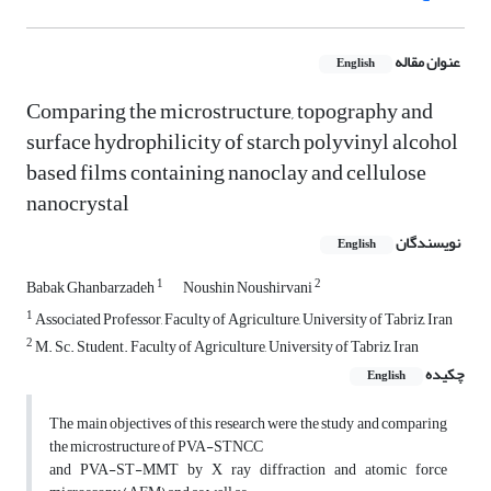
عنوان مقاله
English
Comparing the microstructure, topography and
surface hydrophilicity of starch polyvinyl alcohol
based films containing nanoclay and cellulose
nanocrystal
نویسندگان
English
1
2
Babak Ghanbarzadeh
Noushin Noushirvani
1
Associated Professor, Faculty of Agriculture, University of Tabriz, Iran
2
M. Sc. Student. Faculty of Agriculture, University of Tabriz, Iran
چکیده
English
The main objectives of this research were the study and comparing
the microstructure of PVA-STNCC
and PVA-ST-MMT by X ray diffraction and atomic force