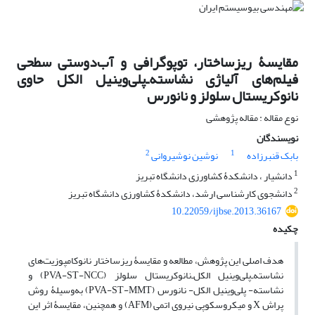
مقایسۀ ریز‌ساختار، توپوگرافی و آب‌دوستی سطحی
فیلم‌های آلیاژی نشاسته‌ـ‌پلی‌وینیل الکل حاوی
نانوکریستال سلولز و نانورس
نوع مقاله : مقاله پژوهشی
نویسندگان
2
1
بابک قنبرزاده
نوشین نوشیروانی
1
دانشیار ، دانشکدۀ کشاورزی دانشگاه تبریز
2
دانشجوی کارشناسی ارشد، دانشکدۀ کشاورزی دانشگاه تبریز
10.22059/ijbse.2013.36167
چکیده
هدف اصلی این پژوهش، مطالعه و مقایسۀ ریز‌ساختار نانو‌کامپوزیت‌های
نشاسته‌ـ‌پلی‌وینیل الکل‌ـ‌نانوکریستال سلولز (PVA-ST-NCC) و
نشاسته- پلی‌وینیل الکل- نانورس (PVA-ST-MMT) به‌وسیلۀ روش
پراش X و میکروسکوپی نیروی اتمی (AFM) و همچنین، مقایسۀ اثر این