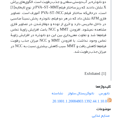
دو نانو‌ذره بر آب‌دوستی سطحی و جذب رطوبت است. الگوی‌های پراش
X نشان دادند که ریز‌ساختار فیلمPVA-ST-MMT از نوع لایه‌لایه[1]
است، در‌حالی‌که ساختار فیلم PVA-ST-NCC آمورف است. تصاویر
فازی AFM نشان داد که در هر دو فیلم، نانوذره، پخش نسبتاً مناسبی
در داخل ماتریس دارد و اثری از توده و دو‌فاز‌شدن در تصاویر فازی
مشاهده نمی‏شود. افزودن MMT و NCC باعث افزایش زاویۀ تماس
فیلم‌ها شد و تفاوت معنی‌داری بین این دو نانوذره در افزایش زاویۀ
تماس وجود نداشت. با افزودن MMT و NCC میزان جذب رطوبت
فیلم‌ها کاهش یافت و MMT سبب کاهش بیشتری نسبت به NCC در
میزان جذب رطوبت شد.
[1]. Exfoliated
کلیدواژه‌ها
نانورس
نانوکریستال سلولز
نشاسته
20.1001.1.20084803.1392.44.1.10.0
موضوعات
صنایع غذایی