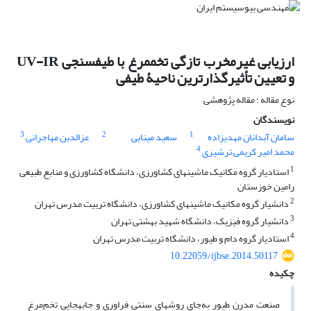
ارزیابی غیرمخرب تازگی تخم‏مرغ با طیف‏سنجی UV-IR
و تعیین تأثیرگذارترین ناحیۀ طیفی
نوع مقاله : مقاله پژوهشی
نویسندگان
3
2
1
سامان آبدانان مهدی‏زاده
سعید مینایی
عزالدین مهاجرانی
4
محمد امیر کریمی ترشیزی
1
استادیار گروه مکانیک ماشین‏های کشاورزی، دانشگاه کشاورزی و منابع طبیعی
رامین خوزستان
2
دانشیار گروه مکانیک ماشین‏های کشاورزی، دانشگاه تربیت مدرس تهران
3
دانشیار گروه فیزیک، دانشگاه شهید بهشتی تهران
4
استادیار گروه دام و طیور، دانشگاه تربیت مدرس تهران
10.22059/ijbse.2014.50117
چکیده
صنعت مدرن طیور به‌جای روش‏های سنتی فراوری و جابه‏جایی تخم‌مرغ