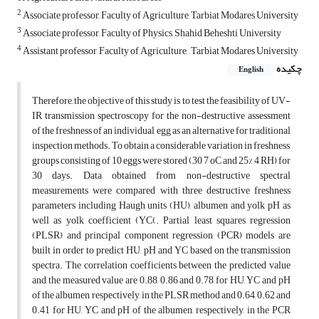
2
Associate professor, Faculty of Agriculture, Tarbiat Modares University
3
Associate professor, Faculty of Physics, Shahid Beheshti University
4
Assistant professor, Faculty of Agriculture, , Tarbiat Modares University
چکیده
English
Therefore, the objective of this study is to test the feasibility of UV-
IR transmission spectroscopy for the non-destructive assessment
of the freshness of an individual egg as an alternative for traditional
inspection methods. To obtain a considerable variation in freshness,
groups consisting of 10 eggs were stored (30 7 oC and 25% 4 RH) for
30 days. Data obtained from non-destructive spectral
measurements were compared with three destructive freshness
parameters including Haugh units (HU), albumen and yolk pH as
well as yolk coefficient (YC(. Partial least squares regression
(PLSR) and principal component regression (PCR) models are
built in order to predict HU, pH and YC based on the transmission
spectra. The correlation coefficients between the predicted value
and the measured value are 0.88, 0.86 and 0.78 for HU, YC and pH
of the albumen, respectively, in the PLSR method and 0.64, 0.62 and
0.41 for HU, YC and pH of the albumen, respectively, in the PCR