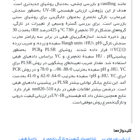
مانند candling و بازرسی چشمی، به‌دنبال روش‏های جدیدتری است.
هدف از این پژوهش، ارزیابی طیف‏سنجی UV-IR به‌منظور سنجش
غیر‏مخرب تازگی تخم‏مرغ به‌عنوان جایگزینی برای روش‏های سنتی
بازرسی است. برای بررسی گسترۀ وسیعی از تغییرات در تازگی،
o
گروه‌های متشکل از 10 تخم‌مرغ (
C 730 و 425درصد RH) به‌مدت 30
روز ذخیره شدند. اندازه‏گیری‏های طیفی در برابر سه پارامتر مخرب
سنجش تازگی (Haugh units (HU)، pH سفیده و زرده، و ضریب زرده
(YC[1])) قرار داده شدند. روش‏های PLSR وPCR به‌منظور
پیش‏بینیHU ، pH سفیدۀ تخم‌مرغ، و YC براساس داده‏های طیفی
استفاده شد. مقدار ضریب تعیینخطای پیشگویی در روش PLSR برای
HU، YC، و pH سفیده به‌ترتیب 88/0، 86/.، و 78/0 و در روش PCR
(برای HU، YC، و pH) سفیده به‌ترتیب 64/0، 62/0، و 41/0 به‌دست
آمد. این نتایج بیانگر توانایی بیشتر PLSR در پیش‏بینی داده‏های طیفی
است. در‌ضمن بیشتر اطلاعات طیفی در بازه nm820-510 قرار دارد.
نتایج همچنین نشان داد که طیف‏سنجی UV-IRدر ارزیابی کیفیت درونی
و تازگیتخم‏مرغ روش موفقی است.
کلیدواژه‌ها
ارزیابی غیرمخرب
شاخص‏های کیفیت و تازگی تخم‏مرغ
ناحیۀ طیفی