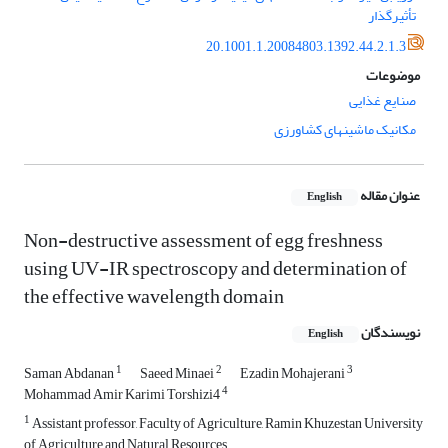
تأثیرگذار
20.1001.1.20084803.1392.44.2.1.3
موضوعات
صنایع غذایی
مکانیک ماشینهای کشاورزی
عنوان مقاله
English
Non-destructive assessment of egg freshness
using UV-IR spectroscopy and determination of
the effective wavelength domain
نویسندگان
English
1
2
3
Saman Abdanan
Saeed Minaei
Ezadin Mohajerani
4
Mohammad Amir Karimi Torshizi4
1
Assistant professor, Faculty of Agriculture, Ramin Khuzestan University
of Agriculture and Natural Resources