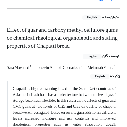
عنوان مقاله
English
Effect of guar and carboxy methyl cellulose gums
on chemical, rheological, organoleptic and staling
properties of Chapatti bread
نویسندگان
English
1
2
3
Sara Movahed
Hossein Ahmadi Chenarbon
Mehrmah Vafaie
چکیده
English
Chapatti is high consuming bread in the SouthEast countries of
Asia that in fresh form has a tender texture but within a few days of
storage, becomes inflexible. In this research, the effects of guar and
CMC gums at two levels of 0.25 and 0.5% on quality of chapatti
bread were investigated. Based on results, gum addition in different
levels increased moisture and ash contends and improved
rheological properties such as water absorption, dough