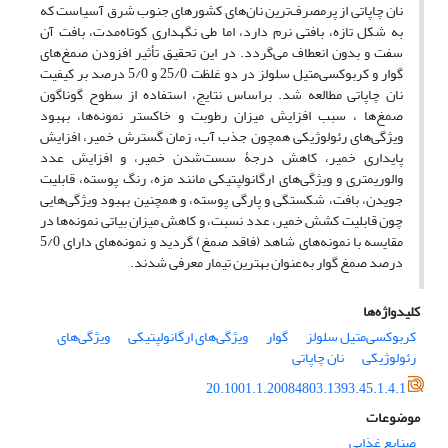
نان چاپاتی از پرمصرف‌ترین نان‌های کشورهای جنوب شرق آسیاست که
به شکل تازه، بافتی نرم دارد، اما طی نگهداری کوتاه‌مدت، بافت آن
سفت و بدون انعطاف می‌گردد. در این تحقیق تأثیر افزودن صمغ‌های
گوار و کربوکسی‌متیل سلولز در دو غلظت 25/0 و 5/0 درصد بر کیفیت
نان چاپاتی مطالعه شد. براساس نتایج، استفاده از سطوح گوناگون
صمغ‌ها ، سبب افزایش میزان رطوبت و خاکستر نمونه‌ها، بهبود
ویژگی‌های رئولوژیکی همچون جذب آب، زمان گسترش خمیر، افزایش
پایداری خمیر، کاهش درجۀ سست‌شدن خمیر، و افزایش عدد
والوریمتری و ویژگی‌های ارگانولپتیکی مانند مزه، رنگ پوسته، قابلیت
جویدن، بافت، شکستگی و پارگی پوسته، و همچنین بهبود ویژگی‌هایی
چون قابلیت کشش خمیر، عدد نسبت، و کاهش میزان بیاتی نمونه‌ها در
مقایسه با نمونه‌های شاهد (فاقد صمغ) گردید و نمونه‌های دارای 5/0
درصد صمغ گوار به‌عنوان بهترین تیمار معرفی شدند.
کلیدواژه‌ها
کربوکسی‌متیل سلولز
گوار
ویژگی‌های ارگانولپتیکی
ویژگی‌های
رئولوژیکی
نان چاپاتی
20.1001.1.20084803.1393.45.1.4.1
موضوعات
صنایع غذایی