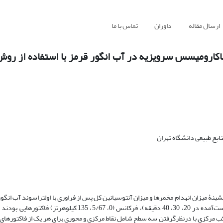
ارسال مقاله
داوران
تماس با ما
 ساکارومیسس سرویزیه در آب انگور قرمز با استفاده از رو
بع طبیعی دانشگاه تهران
ینۀ میزان انهدام مخمرها و میزان آنتوسیانین کل پس از فراوری با اولترا‌سوند آب انگو
25، 5/37، 50)، مدت زمان فرایند ( به‌‌دست‌آمده در 20، 30، 40 دقیقه)، فرکانس (0، 5/67، 135 
 مرکزی با در‌نظر‌گرفتن سه سطح شامل نقاط مرکزی و محوری برای هر یک از فاکتورهای ی