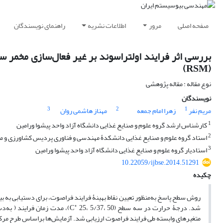
صفحه اصلی
مرور
اطلاعات نشریه
راهنمای نویسندگان
بررسی اثر فرایند اولتراسو‌ند بر غیر فعال‌سازی مخمر
(RSM)
نوع مقاله : مقاله پژوهشی
نویسندگان
3
2
1
مریم نفر
زهرا امام جمعه
مهناز هاشمی روان
1
کارشناس ارشد گروه علوم و صنایع غذایی دانشگاه آزاد واحد پیشوا ورامین
2
استاد گروه علوم و صنایع غذایی دانشکدۀ مهندسی و فناوری پردیس کشاورزی و منا
3
استادیار گروه علوم و صنایع غذایی دانشگاه آزاد واحد پیشوا ورامین
10.22059/ijbse.2014.51291
چکیده
روش سطح پاسخ به‌منظور تعیین نقاط بهینۀ فرایند فراصوت، برای دستیابی به بیش
◦
شد. درجۀ حرارت در سه سطح (C
متغیرهای وابسته طی فرایند فراصوت ارزیابی شد. آزمایش‌ها بر‌اساس طرح مرکب