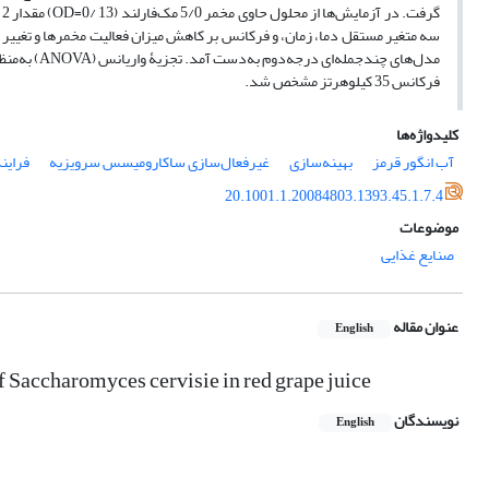
سه متغیر مستقل دما، زمان، و فرکانس بر کاهش میزان فعالیت مخمرها و تغییر میزان
مدل‌‌های چندجمله‌‌ای درجه‌دوم به‌دست آمد. تجزیۀ واریانس (ANOVA) به‌منظور ارزیابی صحت و دقت مدل‌‌ها اجرا شد. مناسب‌ترین شرایط فرایند در دمای
فرکانس 35 کیلو‌هرتز مشخص شد.
کلیدواژه‌ها
آب انگور قرمز
بهینه‌سازی
غیرفعال‌سازی ساکارومیسس سرویزیه
فراین
20.1001.1.20084803.1393.45.1.7.4
موضوعات
صنایع غذایی
عنوان مقاله
English
of Saccharomyces cervisie in red grape juice
نویسندگان
English