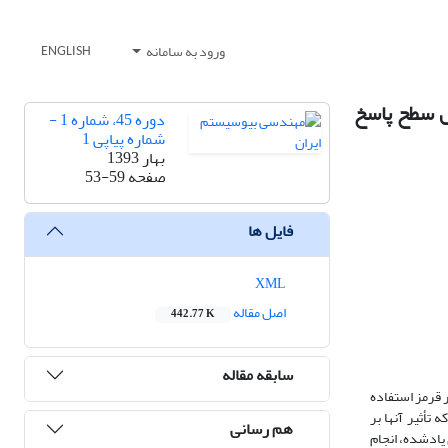
ورود به سامانه
ENGLISH
ش سطح پاسخ
دوره 45، شماره 1 -
شماره پیاپی 1
بهار 1393
صفحه
53-59
فایل ها
XML
اصل مقاله
442.77 K
سابقه مقاله
ر قرمز استفاده
کیلوهرتز) فاکتورهایی بودند که تأثیر آنها بر
هم رسانی
اد‌شده، انجام