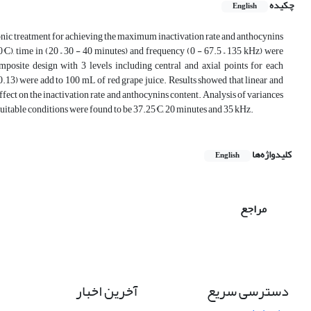
چکیده
English
onic treatment for achieving the maximum inactivation rate and anthocynins
0°C), time in (20 – 30 - 40 minutes) and frequency (0 - 67.5 – 135 kHz) were
posite design with 3 levels including central and axial points for each
13) were add to 100 mL of red grape juice. Results showed that linear and
ffect on the inactivation rate and anthocynins content. Analysis of variances
suitable conditions were found to be 37.25°C, 20 minutes and 35 kHz.
کلیدواژه‌ها
English
مراجع
دسترسی سریع
آخرین اخبار