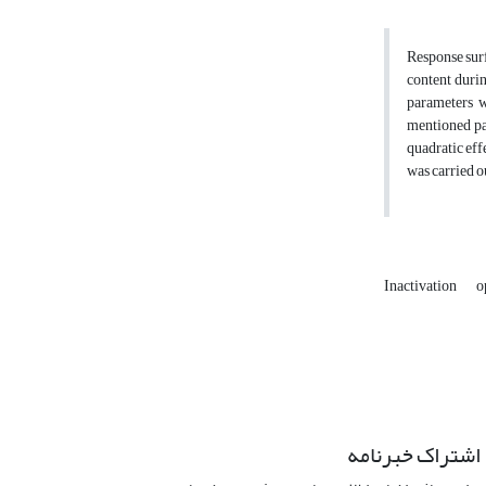
Response surf
content durin
parameters w
mentioned pa
quadratic eff
was carried o
Inactivation
o
اشتراک خبرنامه