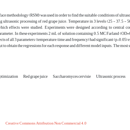
ace methodology (RSM) was used in order to find the suitable conditions of ultras
g ultrasonic processing of red grape juice. Temperature in 3 levels (25 - 37.5 - 5
hich effects were studied. Experiments were designed according to central com
rameter. In these experiments 2 mL of solution containing 0.5 MC Farland (OD=0.
ects of all 3 parameters (temperature, time and frequency) had significant (p<0.05) e
ut to obtain the regressions for each response and different model inputs. The most 
ptimization
Red grape juice
Saccharomyces cervisie
Ultrasonic process
Creative Commons Attribution Non Commercial 4.0