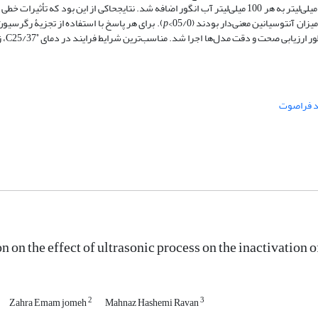
گرفت. در آزمایش‌‌ها از محلول حاوی مخمر 5/0 مک‌فارلند (13 /0=OD) مقدار 2 میلی‌لیتر به هر 100 میلی‌لیتر آب انگور اضافه شد. نتایجحاکی از این ب
 آنتوسیانین معنی‌دار بودند (05/0>
p
). برای هر پاسخ با استفاده از تجزیۀ رگرسیو
◦
د فراصوت
n on the effect of ultrasonic process on the inactivation 
2
3
Zahra Emam jomeh
Mahnaz Hashemi Ravan