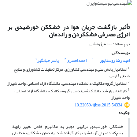
تأثیر بازگشت جریان هوا در خشک‏کن خورشیدی بر
انرژی مصرفی خشک‏کردن و راندمان
نوع مقاله : مقاله پژوهشی
نویسندگان
3
2
1
امید رضا روستاپور
احمد افسری
یاسر جهانگیر
1
استادیار بخش فنی و مهندسی کشاورزی، مرکز تحقیقات کشاورزی و منابع
طبیعی فارس
2
استادیار گروه مکانیک دانشکده مهندسی، دانشگاه آزاد اسلامی، واحد شیراز
3
کارشناس ارشد دانشکدۀ مهندسی، گروه مکانیک، دانشگاه آزاد اسلامی،
واحد شیراز
10.22059/ijbse.2015.54334
چکیده
خشک‏کن خورشیدی ترکیبی مجهز به مکانیزم خاص تغییر زاویۀ
جمع‌کننده برای آزمایش‏ها به‏کار گرفته شد. راندمان خشک‏کن به دلایلی