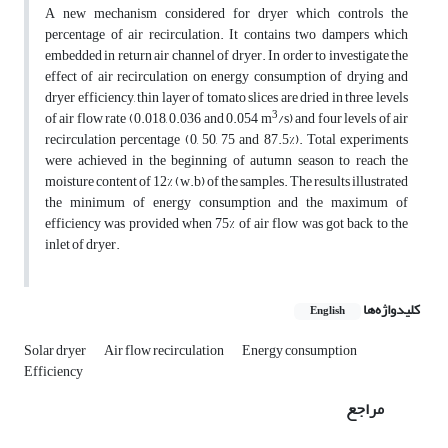
A new mechanism considered for dryer which controls the
percentage of air recirculation. It contains two dampers which
embedded in return air channel of dryer. In order to investigate the
effect of air recirculation on energy consumption of drying and
dryer efficiency, thin layer of tomato slices are dried in three levels
3
of air flow rate (0.018, 0.036 and 0.054 m
/s) and four levels of air
recirculation percentage (0, 50, 75 and 87.5%). Total experiments
were achieved in the beginning of autumn season to reach the
moisture content of 12% (w.b) of the samples. The results illustrated
the minimum of energy consumption and the maximum of
efficiency was provided when 75% of air flow was got back to the
inlet of dryer.
کلیدواژه‌ها
English
Solar dryer
Air flow recirculation
Energy consumption
Efficiency
مراجع