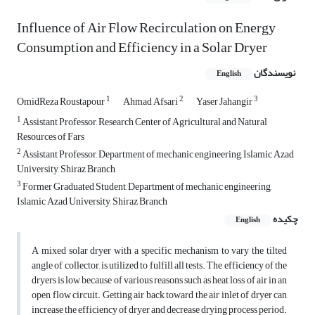
Influence of Air Flow Recirculation on Energy
Consumption and Efficiency in a Solar Dryer
نویسندگان
English
1
2
3
OmidReza Roustapour
Ahmad Afsari
Yaser Jahangir
1
Assistant Professor, Research Center of Agricultural and Natural
Resources of Fars
2
Assistant Professor, Department of mechanic engineering, Islamic Azad
University, Shiraz Branch
3
Former Graduated Student, Department of mechanic engineering,
Islamic Azad University, Shiraz Branch
چکیده
English
A mixed solar dryer with a specific mechanism to vary the tilted
angle of collector, is utilized to fulfill all tests. The efficiency of the
dryers is low because of various reasons such as heat loss of air in an
open flow circuit. Getting air back toward the air inlet of dryer can
increase the efficiency of dryer and decrease drying process period.