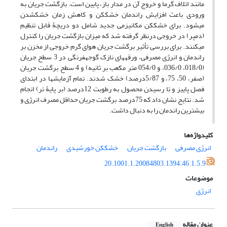
مانند اتلاف گرما و خروج آن در مدار باز، پایین است. بازگشت جریان به
ورودی باعث افزایش راندمان خشک‏کن و کاهش زمان خشک‏شدن
می‏شود. برای خشک‏کن مکانیزمی جدید شامل دو دریچۀ قابل تنظیم
(دمپر) در خروجی درنظر گرفته شد که میزان بازگشت جریان را کنترل
می‏کنند. برای بررسی تأثیر برگشت جریان هوای گرم خروجی از مخزن بر
راندمان و انرژی مصرفی، ورقه‏های نازک گوجه‏فرنگی در 3 سطح جریان
(018/0، 036/0، و 054/0 متر مکعب بر ثانیه) و 4 سطح برگشت جریان
(صفر، 50، 75، و 5/87درصد) خشک شدند. تمام آزمایش‏ها در ابتدای
فصل پاییز و تا رسیدن محصول به رطوبت 12درصد (بر پایۀ تر) انجام
شد. نتایج نشان داد که 75درصد برگشت جریان حداقل مصرف انرژی و
بیشترین راندمان را به دنبال داشت.
کلیدواژه‌ها
انرژی مصرفی
بازگشت جریان
خشک‏کن خورشیدی
راندمان
20.1001.1.20084803.1394.46.1.5.9
موضوعات
انرژی
عنوان مقاله
English