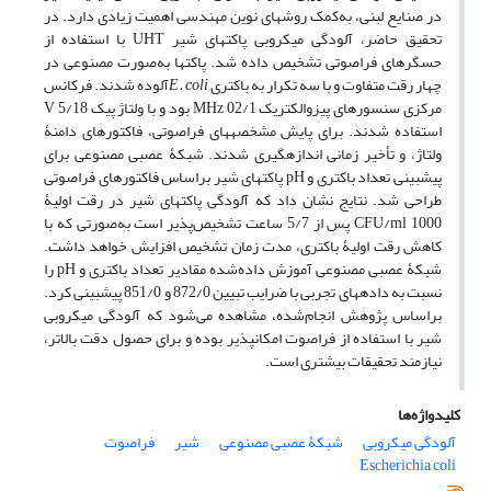
در صنایع لبنی، به‌کمک‏ روش‏های نوین مهندسی اهمیت زیادی دارد. در
تحقیق حاضر، آلودگی میکروبی پاکت‏های شیر UHT با استفاده از
حسگرهای فراصوتی تشخیص داده شد. پاکت‏ها به‌صورت مصنوعی در
چهار رقت متفاوت و با سه تکرار به باکتری
E. coli
آلوده شدند. فرکانس
مرکزی سنسورهای پیزوالکتریک MHz 02/1 بود و با ولتاژ پیک V 5/18
استفاده شدند. برای پایش مشخصه‏های فراصوتی، فاکتورهای دامنۀ
ولتاژ، و تأخیر زمانی اندازه‏گیری شدند. شبکۀ عصبی مصنوعی برای
پیش‏بینی تعداد باکتری و pH پاکت‏های شیر براساس فاکتورهای فراصوتی
طراحی شد. نتایج نشان داد که آلودگی پاکت‏های شیر در رقت اولیۀ
CFU/ml 1000 پس از 5/7 ساعت تشخیص‌پذیر است به‌صورتی ‌که با
کاهش رقت اولیۀ باکتری، مدت زمان تشخیص افزایش خواهد داشت.
شبکۀ عصبی مصنوعی آموزش داده‌شده مقادیر تعداد باکتری و pH را
نسبت به داده‏های تجربی با ضرایب تبیین 872/0 و 851/0 پیش‏بینی کرد.
براساس پژوهش انجام‌شده، مشاهده می‌شود که آلودگی میکروبی
شیر با استفاده از فراصوت امکان‏پذیر بوده و برای حصول دقت بالاتر،
نیازمند تحقیقات بیشتری است.
کلیدواژه‌ها
آلودگی میکروبی
شبکۀ عصبی مصنوعی
شیر
فراصوت
Escherichia coli