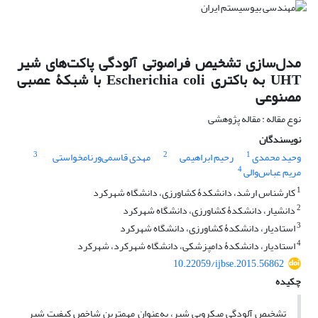
مدل‌سازی تشخیص فراصوتی آلودگی پاکت‌های شیر
UHT به باکتری Escherichia coli با شبکۀ عصبی
مصنوعی
نوع مقاله : مقاله پژوهشی
نویسندگان
3
2
1
وحید محمدی
رحیم ابراهیمی
مهدی قاسمی‌ورنامخواستی
4
مریم عباس‌والی
1
کارشناس ارشد، دانشکدۀ کشاورزی، دانشگاه شهرکرد
2
دانشیار، دانشکدۀ کشاورزی، دانشگاه شهرکرد
3
استادیار، دانشکدۀ کشاورزی، دانشگاه شهرکرد
4
استادیار، دانشکدۀ دامپزشکی، دانشگاه شهرکرد، شهرکرد
10.22059/ijbse.2015.56862
چکیده
تشخیص آلودگی میکروبی شیر، به‌عنوان مهم‏ترین شاخص کیفیت شیر