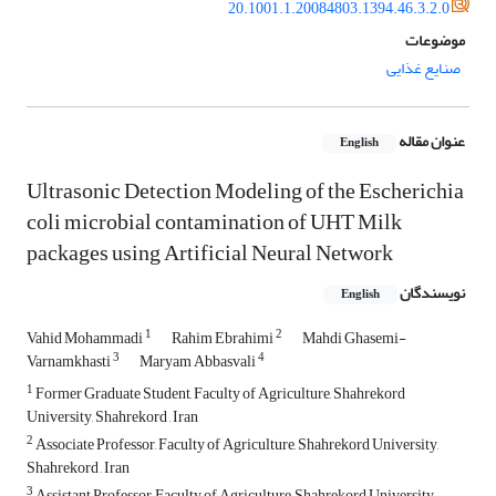
20.1001.1.20084803.1394.46.3.2.0
موضوعات
صنایع غذایی
عنوان مقاله
English
Ultrasonic Detection Modeling of the Escherichia
coli microbial contamination of UHT Milk
packages using Artificial Neural Network
نویسندگان
English
1
2
Vahid Mohammadi
Rahim Ebrahimi
Mahdi Ghasemi-
3
4
Varnamkhasti
Maryam Abbasvali
1
Former Graduate Student, Faculty of Agriculture, Shahrekord
University, Shahrekord , Iran
2
Associate Professor, Faculty of Agriculture, Shahrekord University,
Shahrekord , Iran
3
Assistant Professor, Faculty of Agriculture, Shahrekord University,