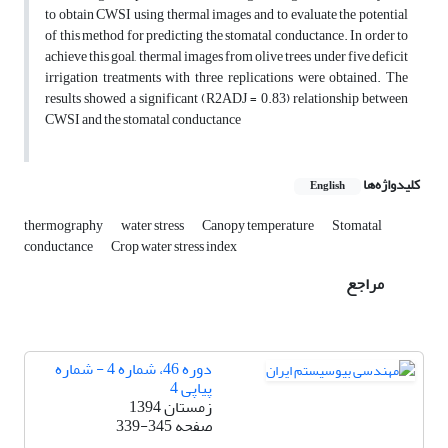
to obtain CWSI using thermal images and to evaluate the potential
of this method for predicting the stomatal conductance. In order to
achieve this goal, thermal images from olive trees under five deficit
irrigation treatments with three replications were obtained. The
results showed a significant (R2ADJ = 0.83) relationship between
CWSI and the stomatal conductance
کلیدواژه‌ها
English
thermography
water stress
Canopy temperature
Stomatal
conductance
Crop water stress index
مراجع
دوره 46، شماره 4 - شماره
پیاپی 4
زمستان 1394
صفحه
339-345