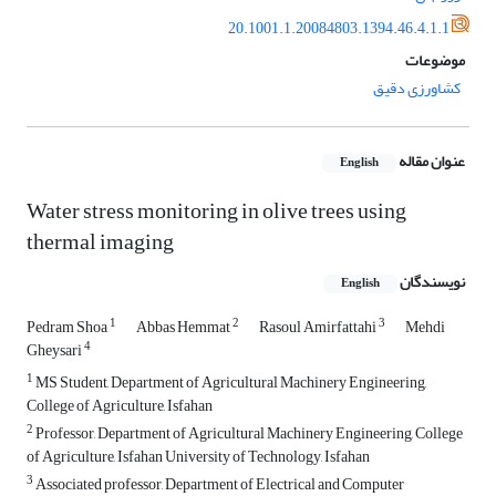
20.1001.1.20084803.1394.46.4.1.1
موضوعات
کشاورزی دقیق
عنوان مقاله
English
Water stress monitoring in olive trees using
thermal imaging
نویسندگان
English
1
2
3
Pedram Shoa
Abbas Hemmat
Rasoul Amirfattahi
Mehdi
4
Gheysari
1
MS Student, Department of Agricultural Machinery Engineering,
College of Agriculture, Isfahan
2
Professor, Department of Agricultural Machinery Engineering, College
of Agriculture, Isfahan University of Technology, Isfahan
3
Associated professor, Department of Electrical and Computer