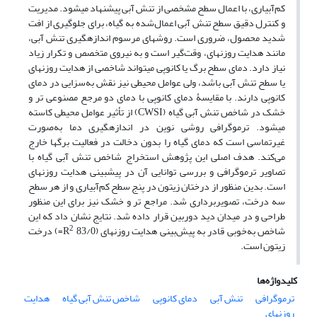
کم‌آبیاری، با اعمال سطح مشخصی از تنش آبی پیشنهاد می‏شود. مدیریت
و کنترل دقیق سطح تنش آبی اعمال‌شده به گیاه، برای جلوگیری از افت
شدید محصول، ضروری است. روش‏های مرسوم اندازه‏گیری تنش آبی،
مانند هدایت روزنه‏ای، وقت‌گیر است و به نیروی متخصص و تکرار زیاد
نیاز دارد. دمای سطح برگ یا کانوپی می‏تواند شاخصی از هدایت روزنه‏ای
یا سطح تنش آبی باشد، ولی عوامل محیطی نیز نقش به‌سزایی در دمای
کانوپی دارند. با مقایسۀ دمای کانوپی با دمای دو مرجع مصنوعی تر و
خشک در شاخص تنش آبی گیاه (CWSI) از تأثیر عوامل محیطی کاسته
می‏شود. ترموگرافی روشی نوین در اندازه‏گیری دما به‌صورت
غیرتماسی است که دمای گیاه را بدون دخالت در فعالیت برگ‏ها خارج
می‌کند. هدف اصلی این پژوهش استخراج شاخص تنش آبی گیاه با
تصاویر ترموگرافی و بررسی توانایی آن‏ در پیش‏بینی هدایت روزنه‏ای
است. بدین منظور از درختان زیتون در پنج سطح کم‌آبیاری و از هر سطح
سه درخت، تصویربرداری شد. مراجع تر و خشک نیز برای این منظور
طراحی و در میدان دید دوربین قرار داده شد. نتایج نشان داد که این
2
شاخص به‌خوبی قادر به پیش‌بینی هدایت روزنه‏ای (83/0 R
=) درخت
زیتون است.
کلیدواژه‌ها
ترموگرافی
تنش آبی
دمای کانوپی
شاخص تنش آبی گیاه
هدایت
روزنه‏ای