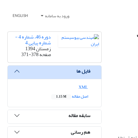
ورود به سامانه
ENGLISH
دوره 46، شماره 4 -
شماره پیاپی 4
زمستان 1394
صفحه
371-378
فایل ها
XML
اصل مقاله
1.15 M
سابقه مقاله
هم رسانی
 پژوهش توانایی