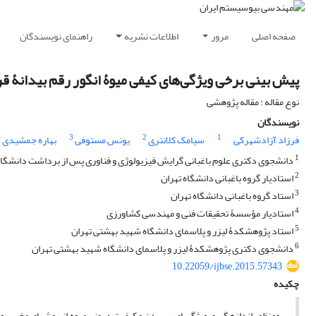
صفحه اصلی
مرور
اطلاعات نشریه
راهنمای نویسندگان
پیش بینی برخی ویژگی‌های کیفی میوۀ انگور رقم بیدانۀ 
نوع مقاله : مقاله پژوهشی
نویسندگان
4
3
2
1
فرزاد آزادشهرکی
سیامک کلانتری
یونس مستوفی
بهاره جمشیدی
1
دانشجوی دکتری علوم باغبانی گرایش فیزیولوژی و فناوری پس از برداشت دانشگاه
2
استادیار گروه باغبانی دانشگاه تهران
3
استاد گروه باغبانی دانشگاه تهران
4
استادیار مؤسسۀ تحقیقات فنی و مهندسی کشاورزی
5
استاد پژوهشکدۀ لیزر و پلاسمای دانشگاه شهید بهشتی تهران
6
دانشجوی دکتری پژوهشکدۀ لیزر و پلاسمای دانشگاه شهید بهشتی تهران
10.22059/ijbse.2015.57343
چکیده
به‌منظور اندازه‏گیری ویژگی‏های رسیدن و کیفیت درونی میوه از روش‏های مخرب و 