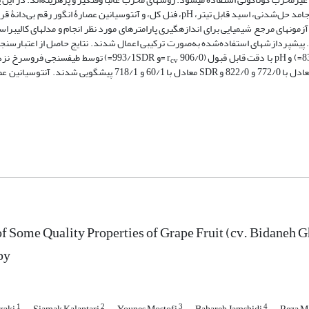
روش طیف‏سنجی فروسرخ نزدیک به‌منظور پیش‏بینی ویژگی‏های کیفی ازقبیل مواد جامد حل‌شدنی، اسید قابل تیتر، pH، فنل کل، و آنتوسیانین ع
دین منظور پس از طیف‏سنجی نمونه‏های ده‌حبه‏ای انگور در ناحیۀ nm1700-900 آزمون‏های مرجع شیمیایی برای اندازه‏گیری پارامترهای مورد نظر انجام و مدل‏ه
 پیش‏پردازش‏های استفاده‌شده به‌صورت ترکیبی اعمال شدند. نتایج حاصل از اعتبارسنجی 
=و 993/1SDR=) توسط طیف‏سنجی فروسرخ
cv
معادل با 772/0 و 822/0 و SDR معادل با 60/1 و 718/1 پیش‏گویی شدن
of Some Quality Properties of Grape Fruit (cv. Bidaneh
py
1
2
3
4