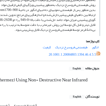
ب
ارتباط بین داه‏های طیفی پیش‏پردازش‌شده و اندازه‏گیری‏های مرجع تدوین شدند.
گویای پیش‏بینی میزان مواد جامد حل‌شدنی با دقت بالا (949/0 r
=و 838/2SDR=) و pH با دقت قابل قبول (906/0 r
cv
قابل تیتر و فنل کل توسط این روش غیرمخرب با دقت متوسط به ترتیب با r
cv
بی‌دانۀ قرمز توسط طیف‏سنجی فروسرخ نردیک قابل پیش‌بینی نبود.
کلیدواژه‌ها
انگور
طیف‏سنجی فروسرخ نزدیک
کیفیت
20.1001.1.20084803.1394.46.4.5.5
عنوان مقاله
English
 Ghermez) Using Non- Destructive Near Infrared
نویسندگان
English
5
6