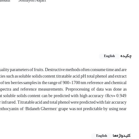
assudi
Somayeh Najafi
چکیده
English
uality parameters of fruits. Destructive methods often consume time and are
ies such as soluble solids content, titratable acid, pH, total phenol and extract
 of ten berries samples in the range of 900-1700 nm, reference and chemical
pectra and reference measurements. Preprocessing of data was done as
t soluble solids content can be predicted with high accuracy (Rcv= 0.949,
frared. Titratable acid and total phenol were predicted with fair accuracy
 anthocyanin of 'Bidaneh Ghermez' grape was not predictable by using near
کلیدواژه‌ها
English