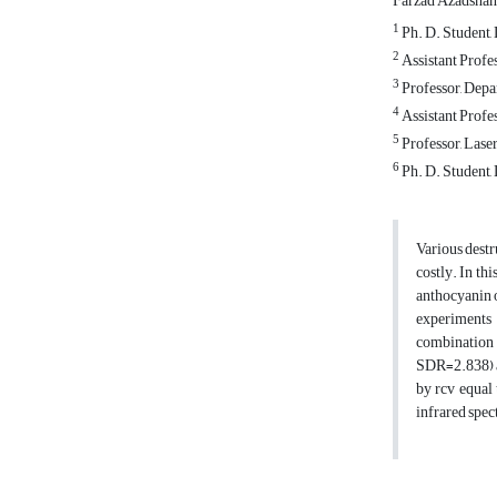
Farzad Azadshah
1
Ph. D. Student,
2
Assistant Profe
3
Professor, Depa
4
Assistant Profes
5
Professor, Laser
6
Ph. D. Student, 
Various destr
costly. In thi
anthocyanin o
experiments 
combination o
SDR=2.838) an
by rcv equal
infrared spec