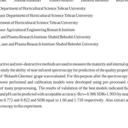
raki
Siamak Kalantari
Younes Mostofi
Bahareh Jamshidi
Reza M
 Department of Horticultural Science, Tehran University
ssor, Department of Horticultural Science, Tehran University
rtment of Horticultural Science, Tehran University
sor, Agricultural Engineering Research Institute
 and Plasma Research Institute, Shahid Beheshti University
Laser and Plasma Research Institute, Shahid Beheshti University
uctive and non-destructive methods are used to measure the maturity and internal q
s study, the ability of near infrared spectroscopy for prediction of the quality propert
f 'Bidaneh Ghermez' grape was evaluated. For this purpose, after the spectroscopy
were performed and calibration models were developed using pre-processed s
f many preprocessing. The results of validation of the best models indicated tha
d pH can be predicted with acceptable accuracy (Rcv= 0.906, SDR=1.993) by near in
 to 0.772 and 0.822 and SDR equal to 1.60 and 1.718 respectively. Also, extract
troscopy in this experiment.