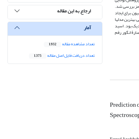
صارۀ انگور رقم بی‌دانۀ قرمز بررسی شد.
ارجاع به این مقاله
ای کالیبراسیون برای ایجاد
بهترین مدل‏ها
 نزدیک بود. اسید
آمار
د. آنتوسیانین عصارۀ انگور رقم
تعداد مشاهده مقاله
1,932
تعداد دریافت فایل اصل مقاله
1,375
Prediction 
Spectrosco