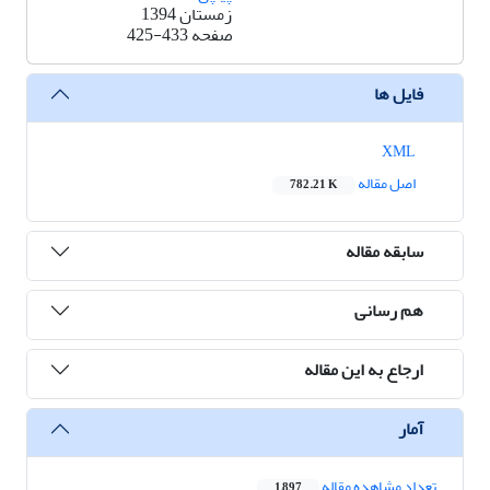
زمستان 1394
صفحه
425-433
فایل ها
XML
اصل مقاله
782.21 K
سابقه مقاله
هم رسانی
ارجاع به این مقاله
آمار
تعداد مشاهده مقاله
1,897