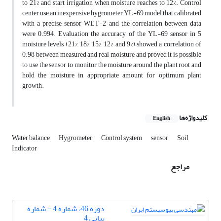
to 21% and start irrigation when moisture reaches to 12%. Control
center use an inexpensive hygrometer YL-69 model that calibrated
with a precise sensor WET-2 and the correlation between data
were 0.994. Evaluation the accuracy of the YL-69 sensor in 5
moisture levels (21%, 18%, 15%, 12% and 9%) showed a correlation of
0.98 between measured and real moisture and proved it is possible
to use the sensor to monitor the moisture around the plant root and
hold the moisture in appropriate amount for optimum plant
growth.
کلیدواژه‌ها
English
Water balance
Hygrometer
Control system
sensor
Soil
Indicator
مراجع
دوره 46، شماره 4 - شماره
پیاپی 4