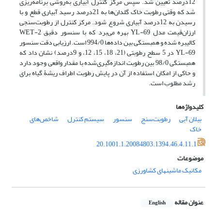
12درصد تعیین شد. سپس مرکز کنترل آبیاری به‌روشی برنامه‌ریزی
شد که وقتی رطوبت خاک گلدان‌ها به 21درصد رسید آبیاری قطع و با
رسیدن به 12درصد آبیاری شروع شود. مرکز کنترل از رطوبت‌سنجی
ارزان‌قیمت مدل YL-69 بهره می‌برد که با سنسور دقیق WET-2
کالیبره شده و همبستگی بین داده‌ها 994/0 است. ارزیابی دقت سنسور
YL-69 در 5 سطح رطوبتی (21، 18، 15، 12، و 9درصد) نشان داد که
همبستگی 98/0 بین رطوبت‌ اندازه‌گیری‌شده با مقدار واقعی وجود دارد
و حاکی از امکان استفاده از آن در پایش رطوبت اطراف ریشۀ گیاه برای
رشد مطلوب است.
کلیدواژه‌ها
بیلان آبی
رطوبت‌سنج
سنسور
سیستم کنترل
شاخص‌های
خاک
20.1001.1.20084803.1394.46.4.11.1
موضوعات
مکانیک ماشینهای کشاورزی
عنوان مقاله
English