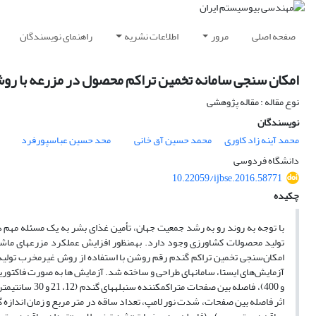
صفحه اصلی
مرور
اطلاعات نشریه
راهنمای نویسندگان
امکان سنجی سامانه تخمین تراکم محصول در مزرعه با رو
نوع مقاله : مقاله پژوهشی
نویسندگان
محمد آینه زاد کاوری
محمد حسین آق خانی
محد حسین عباسپورفرد
دانشگاه فردوسی
10.22059/ijbse.2016.58771
چکیده
با توجه به روند رو به رشد جمعیت جهان، تأمین غذای بشر به یک مسئله مهم در
تولید محصولات کشاورزی وجود دارد. به­منظور افزایش عملکرد مزرعه­ای م
امکان‌سنجی تخمین تراکم گندم رقم روشن با استفاده از روش غیرمخرب تولید ول