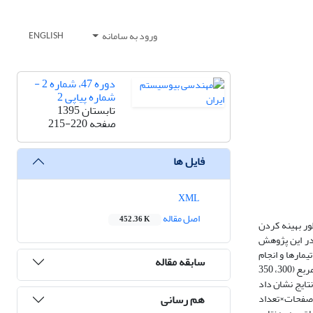
ورود به سامانه
ENGLISH
دوره 47، شماره 2 -
شماره پیاپی 2
تابستان 1395
صفحه
215-220
فایل ها
XML
اصل مقاله
452.36 K
ور بهینه کردن
در این پژوهش
مارها و انجام
سابقه مقاله
آزمایش‌های ایستا، سامانه­ای طراحی و ساخته شد. آزمایش ‌ها به صورت فاکتوریل در قالب طرح کاملا تصادفی در سه تکرار انجام شد. تیمارها شامل تعداد ساقه در متر مربع (300، 350
های (بعدازظهر و شب) بود. نتایج نشان داد
هم رسانی
ت متقابل به جز (فاصله بین صفحات×تعداد