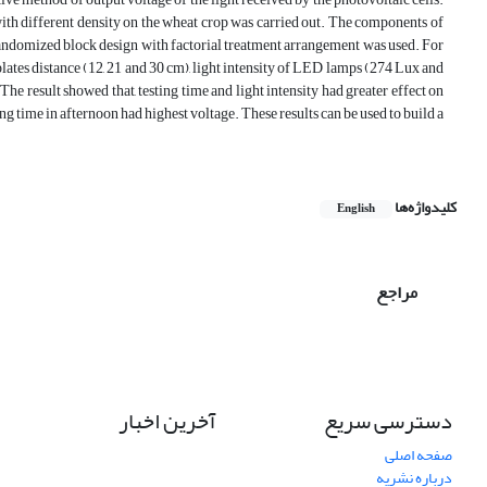
 with different density on the wheat crop was carried out. The components of
, randomized block design with factorial treatment arrangement was used. For
lates distance (12, 21 and 30 cm), light intensity of LED lamps (274 Lux and
he result showed that, testing time and light intensity had greater effect on
g time in afternoon had highest voltage. These results can be used to build a
کلیدواژه‌ها
English
مراجع
دسترسی سریع
آخرین اخبار
صفحه اصلی
درباره نشریه