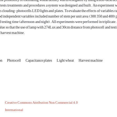
c tests, treatments and procedures, a system was designed and built. An experiment
m clouding: photocells, LED lights and plates. To evaluate the effects of variables
d independent variables included number of stem per unit area (300, 350 and 400), p
 testing time (afternoon and night). All experiments were performed in triplicate. T
alue, so that the use of lamp with 274Lux and 30cm distance from photocell and testin
 harvest machine.
on
Photocell
Capacitance plates
Light wheat
Harvest machine
Creative Commons Attribution Non Commercial 4.0
International