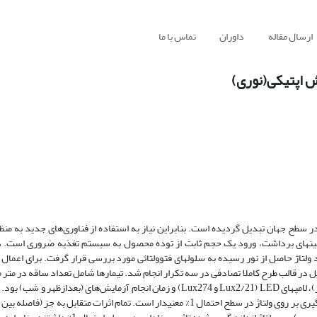
ارسال مقاله
داوران
تماس با ما
ش اپتیکی(نوری)
 سطح جهان تبدیل گردیده است. بنابراین نیاز به استفاده از فناوری‌های جدید به منظ
اشین­های برداشت، ورود یک حجم ثابت از توده محصول به سیستم تغذیه ضروری است. 
تاژ حاصل از نور رسیده به سلول­های فتوولتائی مورد بررسی قرار گرفت. برای اعمال تی
و 400)، فاصله بین صفحات متراکم­کننده سنبله­های گندم (12، 21 و 30 سانتی­متر)، لامپ­های LED (Lux2/21 و Lux274) و زمان انجام آزمایش‌
اثر فاصله بین صفحات، شدت نور لامپ، تعداد ساقه در متر مربع و زمان اندازه گیری بر روی ولتاژ در سطح احتمال 1% معنی­دار است. تمام اثرا