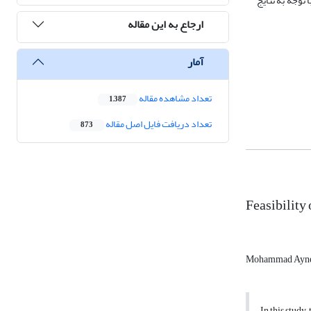
ی شده تاثیر معناداری در سطح احتمال 1% داشتند. بنابراین با توجه به نتایج
ارجاع به این مقاله
آمار
تعداد مشاهده مقاله
1,387
تعداد دریافت فایل اصل مقاله
873
Feasibility
Mohammad Ayne
In this study