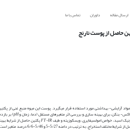
ارسال مقاله
داوران
تماس با ما
ین حاصل از پوست نارنج
مواد آرایشی- بهداشتی مورد استفاده قرار می­گیرد. پوست این میوه منبع غنی از پکتی
کس- بنکن، برای بهینه سازی و بررسی اثر متغیر­های مستقل (دما، زمان و
pH
) بر بازد
یک اسید، خواص امولسیفایری، ویسکوزیته و طیف
FT-IR
پکتین حاصل از شرایط بهین
قرار گرفت. نتایج نشان داد، بازده استخراج و درجه استریفیکاسیون پکتین حاصل از شرایط مختلف ا