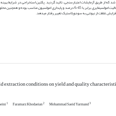
 درصد پیش بینی شد که از طریق آزمایشات اعتبارسنجی، تائید گردید. پکتین استخراجی در شرایط بهین
درجه استریفیکاسیون 6/24 درصد، بازده گالاکتورونیک اسید 5/75 درصد، فعالیت امولسیفایری برابر با 6/45 درصد و پایداری امولسیون منا
id extraction conditions on yield and quality characterist
1
2
3
seini
Faramarz Khodaeian
Mohammad Saeid Yarmand