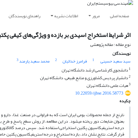
صفحه اصلی
مرور
اطلاعات نشریه
راهنمای نویسندگان
اثر شرایط استخراج اسیدی بر بازده و ویژگی‌های کیفی پکت
نوع مقاله : مقاله پژوهشی
نویسندگان
3
2
1
سید سعید حسینی
فرامرز خدائیان
محمد سعید یارمند
1
دانشجوی کارشناسی ارشد دانشگاه تهران
2
دانشیار پردیس کشاورزی و منابع طبیعی، دانشگاه تهران
3
هیات علمی دانشگاه تهران
10.22059/ijbse.2016.58773
چکیده
نارنج از جمله محصولات بومی ایران است که به فراوانی در صنعت غذا، دارو و 
بعنوان ضایعات دور ریخته می­شود. در این مطالعه، از روش سطح پاسخ و طرح با
درجه استریفیکاسیون پکتین استخراجی استفاده شد. سپس درصد گالاکتورون