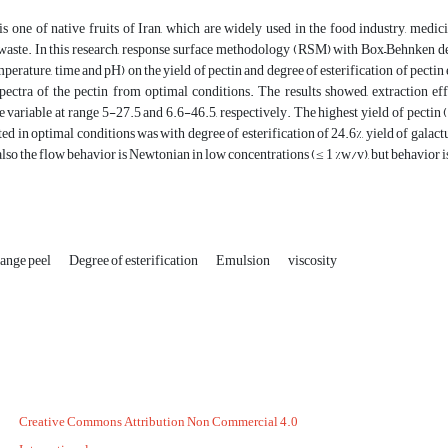
s one of native fruits of Iran, which are widely used in the food industry, medic
 waste. In this research, response surface methodology (RSM) with Box–Behnken de
mperature, time and pH) on the yield of pectin and degree of esterification of pectin 
ectra of the pectin from optimal conditions. The results showed, extraction eff
e variable at range 5-27.5 and 6.6-46.5, respectively. The highest yield of pectin
ted in optimal conditions was with degree of esterification of 24.6%, yield of galact
 also the flow behavior is Newtonian in low concentrations (≤ 1 %w/v), but behavior
range peel
Degree of esterification
Emulsion
viscosity
Creative Commons Attribution Non Commercial 4.0