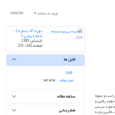
ورود به سامانه
ENGLISH
دوره 47، شماره 2 -
شماره پیاپی 2
تابستان 1395
صفحه
231-242
فایل ها
XML
اصل مقاله
917.47 K
ن است و عموما
سابقه مقاله
ه تولید پکتین و
ه مورد بررسی
هم رسانی
ستخراج، به ترتیب در دامنه 5/27-5 و 5/46-6/6 درصد متغیر است. بالاترین بازده