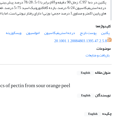
◦
پکتین در دما
C 95، زمان 90 دقیقه و
pH
برابر با 5/1، 78/28
های پایین (کمتر و مساوی 1 درصد حجمی/ وزنی) دارای رفتار نیوتنی است، اما با افزایش غلظت از نیوتنی به سودوپلاستیک تغییر رفتار می­دهد.
کلیدواژه‌ها
پکتین
پوست نارنج
درجه استریفیکاسیون
امولسیون
ویسکوزیته
20.1001.1.20084803.1395.47.2.5.8
موضوعات
بازیافت و ضایعات
عنوان مقاله
English
ics of pectin from sour orange peel
نویسندگان
English
چکیده
English