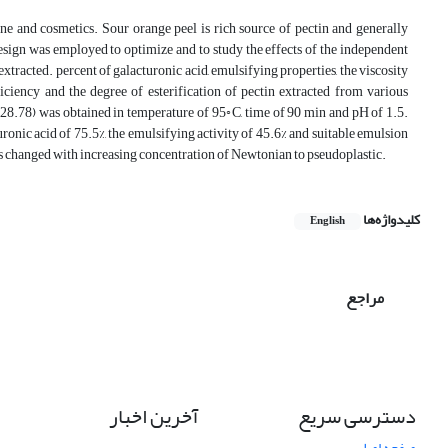
ine and cosmetics. Sour orange peel is rich source of pectin and generally
sign was employed to optimize and to study the effects of the independent
extracted. percent of galacturonic acid, emulsifying properties, the viscosity
iciency and the degree of esterification of pectin extracted from various
 (28.78) was obtained in temperature of 95◦C, time of 90 min and pH of 1.5.
uronic acid of 75.5%, the emulsifying activity of 45.6% and suitable emulsion
 is changed with increasing concentration of Newtonian to pseudoplastic.
کلیدواژه‌ها
English
مراجع
دسترسی سریع
آخرین اخبار
صفحه اصلی