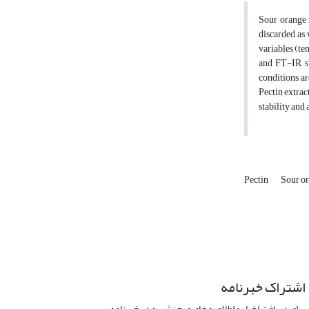
Sour orange i
discarded as
variables (te
and FT-IR sp
conditions ar
Pectin extrac
stability and
Pectin
Sour o
اشتراک خبرنامه
برای دریافت اخبار و اطلاعیه های مهم نشریه در خبرنامه