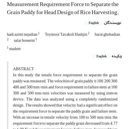
Measurement Requirement Force to Separate the
Grain Paddy for Head Design of Rice Harvesting.
نویسندگان
English
1
2
hadi azimi nejadian
Teymoor Tavakoli Hashjin
barat ghobadian
2
1
salar hosseini
1
student
چکیده
English
ABSTRACT
In this study, the tensile force requirement, to separate the grain
paddy was measured. The velocities of grain paddy it 100, 200, 300,
400, and 500 mm/min, and force requirement to failure stem at 100,
300, and 500 mm/min velocities was measured by using instron
device. The data was analyzed using a completely randomized
design. The results showed that velocity had a significant effect on
the requirement force to separate the paddy grain and failure stem.
With an increase in tensile velocity from 100 to 500 mm/min, the
requirement force to separate the paddy grain decreased from 4.77