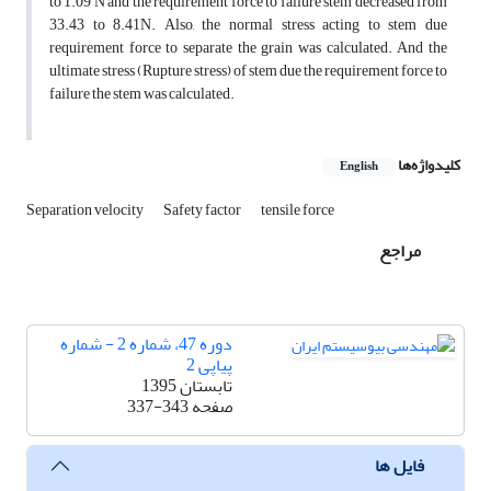
to 1.09 N and the requirement force to failure stem decreased from
33.43 to 8.41N. Also, the normal stress acting to stem due
requirement force to separate the grain was calculated. And the
ultimate stress (Rupture stress) of stem due the requirement force to
failure the stem was calculated.
کلیدواژه‌ها
English
Separation velocity
Safety factor
tensile force
مراجع
دوره 47، شماره 2 - شماره
پیاپی 2
تابستان 1395
صفحه
337-343
فایل ها