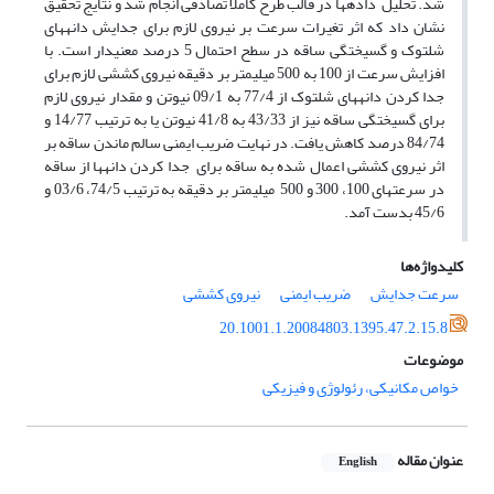
شد. تحلیل داده­ها در قالب طرح کاملاً تصادفی انجام شد و نتایج تحقیق
نشان داد که اثر تغیرات سرعت بر نیروی لازم برای جدایش دانه­های
شلتوک و گسیختگی ساقه در سطح احتمال 5 درصد معنی­دار است. با
افزایش سرعت از 100 به 500 میلی­متر بر دقیقه نیروی کششی لازم برای
جدا کردن دانه­های شلتوک از 77/4 به 09/1 نیوتن و مقدار نیروی لازم
برای گسیختگی ساقه نیز از 43/33 به 41/8 نیوتن یا به ترتیب 14/77 و
84/74 درصد کاهش یافت. در نهایت ضریب ایمنی سالم ماندن ساقه بر
اثر نیروی کششی اعمال شده به ساقه برای جدا کردن دانه­ها از ساقه
در سرعت­های 100، 300 و 500 میلی­متر بر دقیقه به ترتیب 74/5، 03/6 و
45/6 بدست آمد.
کلیدواژه‌ها
سرعت جدایش
ضریب ایمنی
نیروی کششی
20.1001.1.20084803.1395.47.2.15.8
موضوعات
خواص مکانیکی، رئولوژی و فیزیکی
عنوان مقاله
English