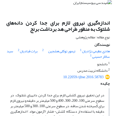
اندازه‌گیری نیروی لازم برای جدا کردن دانه‌های
شلتوک به منظور طراحی هد برداشت برنج
نوع مقاله : مقاله پژوهشی
نویسندگان
2
2
1
هادی عظیمی نژادیان
تیمور توکلی هشجین
برات قبادیان
سید
1
سالار حسینی
1
دانشجو
2
دانشگاه تربیت مدرس
10.22059/ijbse.2016.58783
چکیده
در این تحقیق نیروی کششی لازم برای جدا کردن دانه­های شلتوک، در
سطوح سرعتی 100، 200، 300، 400 و 500 میلی­متر بر دقیقه و نیروی لازم
برای گسیخته شدن ساقه، در سطوح سرعتی 100، 300 و 500 میلی­متر بر
دقیقه با استفاده از دستگاه کشش- فشار (آزمون مواد ) اندازه­گیری