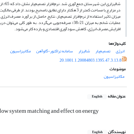
در مزارع با مساحت کمتر از 3 هکتار دارای تطابق ناصحیح بو
میزان تاثیر استفاده از نرم‌افزار تصمیم‌یار، نتایج حاصل از برآورد مصرف انرژی 
عملیات شخم به میزان 38/21% صرفه‌جویی می‌گردد. به طو
افزایش مصرف انرژی، کاهش سودآوری اقتصادی و بازده کار می‌شود.
کلیدواژه‌ها
انرژی
تصمیم‌یار
شالیزار
سامانه تراکتور-گاوآهن
مکانیزاسیون
20.1001.1.20084803.1395.47.3.13.8
موضوعات
مکانیزاسیون
عنوان مقاله
English
Plow system matching and effect on energy
نویسندگان
English