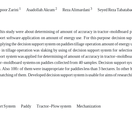
1
2
3
poor Zarini
Asadollah Akram
Reza Alimardani
Seyed Reza Tabataba
this study were about determining of amount of accuracy in tractor-moldboard pl
port software application on amount of energy use. For this purpose, decision su
pplying the decision support system on paddies tillage operation, amount of energy
 in tillage operation was slaking by using of decision support system for selecti
ort system was applied for determining of amount of accuracy in tractor-moldboard
tor-moldboard systems on paddies collected from 40 samples. Decision support sy
 Also, 100% of them were inappropriate for paddies less than 3 hectares. In other
atching of them. Developed decision support system is usable for aims of research
rt System
Paddy
Tractor-Plow system
Mechanization