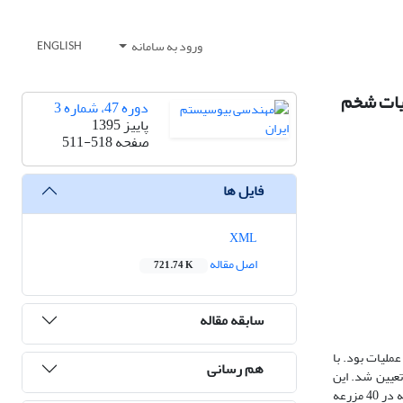
ورود به سامانه
ENGLISH
لیات شخم
دوره 47، شماره 3
پاییز 1395
صفحه
511-518
فایل ها
XML
اصل مقاله
721.74 K
سابقه مقاله
ملیات بود. با
هم رسانی
تعیین شد. این
نرم‌افزار جهت بررسی صحت تطابق سامانه تراکتور-گاوآهن در اجرای عملیات شخم مورد استفاده قرارگرفت. برای این منظور، مشخصات تراکتور و گاوآهن به کار رفته در 40 مزرعه