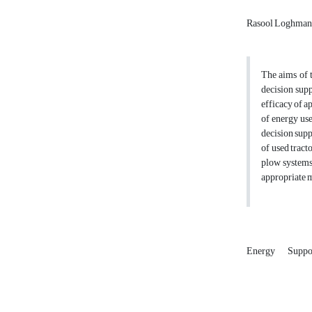
Rasool Loghman
The aims of 
decision sup
efficacy of a
of energy use
decision supp
of used trac
plow systems.
appropriate m
Energy
Suppo