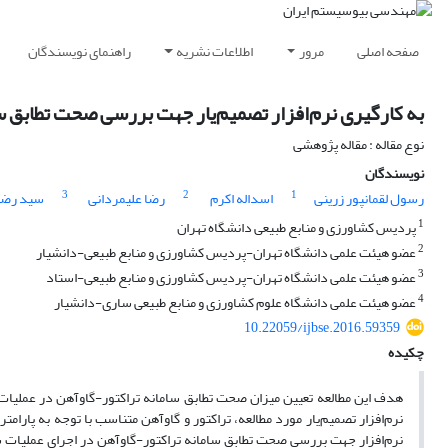
صفحه اصلی
مرور
اطلاعات نشریه
راهنمای نویسندگان
به کارگیری نرم‌افزار تصمیم‌یار جهت بررسی صحت تطابق س
نوع مقاله : مقاله پژوهشی
نویسندگان
3
2
1
رسول لقمانپور زرینی
اسداله اکرم
رضا علیمردانی
سید رضا 
1
پردیس کشاورزی و منابع طبیعی دانشگاه تهران
2
عضو هیئت علمی دانشگاه تهران-پردیس کشاورزی و منابع طبیعی-دانشیار
3
عضو هیئت علمی دانشگاه تهران-پردیس کشاورزی و منابع طبیعی-استاد
4
عضو هیئت علمی دانشگاه علوم کشاورزی و منابع طبیعی ساری-دانشیار
10.22059/ijbse.2016.59359
چکیده
هدف این مطالعه تعیین میزان صحت تطابق سامانه تراکتور-گاوآهن در عملیات شخ
نرم‌افزار تصمیم‌یار مورد مطالعه، تراکتور و گاوآهن متناسب با توجه به پارا