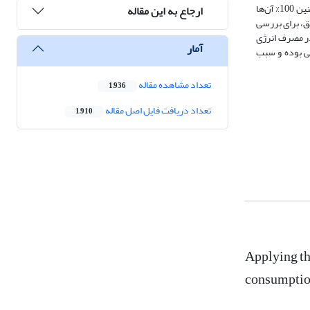
شالیزاری این شهرستان جمع‌آوری شد. نرم‌افزار تصمیم‌یار نشان داد که 65% از سامانه‌های تراکتور-گاوآهن مورد استفاده در مزارع مورد مطالعه نامناسب بوده‌ و همچنین 100% آن‌ها
ارجاع به این مقاله
حقیق، برای بررسی
 در مصرف انرژی
آمار
منطقی بوده و سبب
تعداد مشاهده مقاله
1,936
تعداد دریافت فایل اصل مقاله
1,910
Applying th
consumption