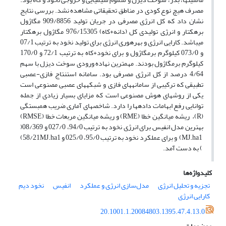
مصرف هیچ نوع کودی در مناطق تحقیقاتی مشاهده نشد. بررسی نتایج
نشان داد که کل انرژی مصرفی در جریان تولید 909/8856 مگاژول
برهکتار و انرژی تولیدی کل (دانه+کاه) 976/15305 مگاژول برهکتار
می­باشد. کارایی انرژی و بهره­وری انرژی برای تولید نخود به ترتیب 07/1
و 073/0 کیلوگرم برمگاژول و برای نخود+کاه به ترتیب 72/1 و 170/0
کیلوگرم برمگاژول بودند. مهم­ترین نهاده ورودی سوخت دیزل با سهم
4/64 درصد از کل انرژی مصرفی بود. سامانه استنتاج فازی-عصبی
تطبیقی که ترکیبی از سامانه­های فازی و شبکه­های عصبی مصنوعی است
یکی از روش­های هوش مصنوعی است که مزایای بسیار زیادی از جمله
توانایی رفع ابهامات داده­ها را دارد. شاخص­های آماری ضریب همبستگی
(R)
،
ریشه میانگین خطا (RME) و ریشه میانگین مربعات خطا (RMSE)
بهترین مدل انفیس برای انرژی نخود به ترتیب 94/0، 027/0 و 08/369(
MJ.ha1) و برای عملکرد نخود به ترتیب 95/0، 025/0 و 58/21MJ.ha1)
) به دست آمد.
کلیدواژه‌ها
تجزیه و تحلیل انرژی
مدل‌سازی انرژی و عملکرد
انفیس
نخود دیم
کارایی انرژی
20.1001.1.20084803.1395.47.4.13.0