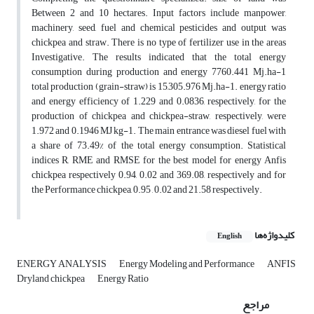
Between 2 and 10 hectares. Input factors include manpower,
machinery, seed, fuel and chemical pesticides and output was
chickpea and straw. There is no type of fertilizer use in the areas
Investigative. The results indicated that the total energy
consumption during production and energy 7760.441 Mj.ha-1
total production (grain-straw) is 15,305.976 Mj.ha-1. energy ratio
and energy efficiency of 1.229 and 0.0836, respectively, for the
production of chickpea and chickpea-straw, respectively, were
1.972 and 0.1946 MJ kg-1. The main entrance was diesel fuel with
a share of 73.49% of the total energy consumption. Statistical
indices R, RME and RMSE for the best model for energy Anfis
chickpea respectively 0.94, 0.02 and 369.08, respectively and for
the Performance chickpea, 0.95 , 0.02 and 21.58 respectively.
کلیدواژه‌ها
English
ENERGY ANALYSIS
Energy Modeling and Performance
ANFIS
Dryland chickpea
Energy Ratio
مراجع