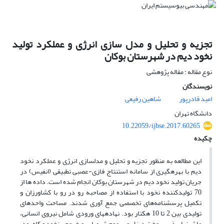
تجزیه و تحلیل و مدل سازی انرژی و عملکرد تولید
نخود دیم در شهرستان بوکان
نوع مقاله : مقاله پژوهشی
نویسندگان
امید قادرپور
شاهین رفیعی
دانشگاه تهران
10.22059/ijbse.2017.60265
چکیده
این مطالعه به منظور تجزیه و تحلیل و مدل­سازی انرژی و عملکرد نخود
دیم با بهره­گیری از سامانه استنتاج فازی-عصبی تطبیقی (انفیس) در
جریان تولید نخود دیم در شهرستان بوکان انجام شده است. داده ها از
70 تولیدکننده نخود با استفاده از مصاحبه رو در رو با کشاورزان و
تکمیل پرسشنامه‌های تخصصی جمع آوری شدند. مساحت واحدهای
تولیدی بین 2 تا 10 هکتار بود. نهاده­های ورودی شامل نیروی انسانی،
ماشین­ها، بذر، سوخت دیزل و سموم شیمیایی و خروجی نخود و کاه بود.