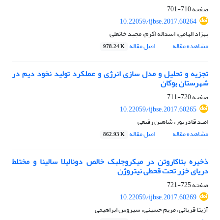
صفحه
710-701
10.22059/ijbse.2017.60264
بهزاد الهامی، اسداله اکرم، مجید خانعلی
مشاهده مقاله
اصل مقاله
978.24 K
تجزیه و تحلیل و مدل سازی انرژی و عملکرد تولید نخود دیم در
شهرستان بوکان
صفحه
720-711
10.22059/ijbse.2017.60265
امید قادرپور، شاهین رفیعی
مشاهده مقاله
اصل مقاله
862.93 K
ذخیره بتاکاروتن در میکروجلبک خالص دونالیلا سالینا و مختلط
دریای خزر تحت قحطی نیتروژن
صفحه
725-721
10.22059/ijbse.2017.60269
آزیتا قربانی، مریم حسینی، سیروس ابراهیمی