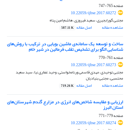
صفحه
765-747
10.22059/ijbse.2017.60272
مجتبی گورابجیری، سعید فیروزی، هاشم امین پناه
مشاهده مقاله
اصل مقاله
587.11 K
ساخت و توسعه یک سامانه‌ی ماشین بویایی در ترکیب با روش‌های
شناسایی الگو برای تشخیص تقلب فرمالین در شیر خام
صفحه
761-770
10.22059/ijbse.2017.60273
مجتبی توحیدی، مهدی قاسمی ورنامخواستی، وحید غفاری نیا، سید سعید
محتسبی، مجتبی بنیادیان
مشاهده مقاله
اصل مقاله
719.26 K
ارزیابی و مقایسه شاخص‌های انرژی در مزارع گندم شهرستان‌های
استان البرز
صفحه
779-771
10.22059/ijbse.2017.60274