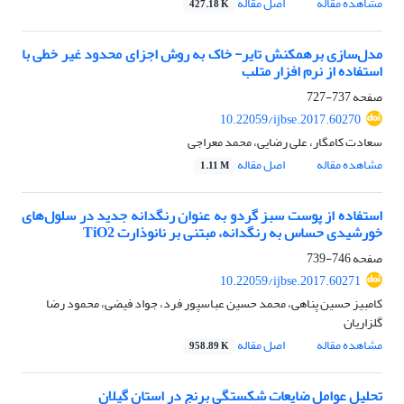
مشاهده مقاله
اصل مقاله
427.18 K
مدل‌سازی برهمکنش تایر- خاک به روش اجزای محدود غیر خطی با
استفاده از نرم افزار متلب
صفحه
737-727
10.22059/ijbse.2017.60270
سعادت کامگار، علی رضایی، محمد معراجی
مشاهده مقاله
اصل مقاله
1.11 M
استفاده از پوست سبز گردو به عنوان رنگدانه جدید در سلول‌های
خورشیدی حساس به رنگدانه، مبتنی بر نانوذارت TiO2
صفحه
746-739
10.22059/ijbse.2017.60271
کامبیز حسین پناهی، محمد حسین عباسپور فرد، جواد فیضی، محمود رضا
گلزاریان
مشاهده مقاله
اصل مقاله
958.89 K
تحلیل عوامل ضایعات شکستگی برنج در استان گیلان