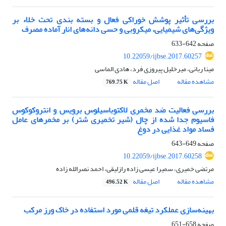
بررسی تأثیر پوشش خوراکی فعال و بسته بندی تحت خلاء بر
ویژگی‌های شیمیایی، میکروبی و حسی دانه‌های انار آماده مصرف
صفحه
642-633
10.22059/ijbse.2017.60257
مینا ربانی، میرخلیل پیروزی فرد، هادی الماسی
مشاهده مقاله
اصل مقاله
769.75 K
بررسی فعالیت ضد مخمری لاکتوباسیلوس برویس و انتروکوکوس
فاسیوم جدا شده از چال (شیر تخمیری شتر) بر مخمر‌های عامل
فساد مواد غذایی در دوغ
صفحه
649-643
10.22059/ijbse.2017.60258
مرتضی خمیری، سمیرا عیسی زاده رازلیقی، احمد نصرالله زاده
مشاهده مقاله
اصل مقاله
496.52 K
بهینه‌سازی عملکرد تیغه قلمی مورد استفاده در خاک ورز مرکب
صفحه
658-651