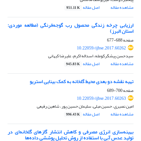
مشاهده مقاله
اصل مقاله
951.11 K
ارزیابی چرخه زندگی محصول رب گوجه‌فرنگی (مطالعه موردی:
استان البرز)
صفحه
688-677
10.22059/ijbse.2017.60262
سیدحسن پیشگرکومله، اسداله اکرم، علیرضا کیهانی
مشاهده مقاله
اصل مقاله
945.83 K
تهیه نقشه دو بعدی محیط گلخانه به کمک بینایی استریو
صفحه
700-689
10.22059/ijbse.2017.60263
امین نصیری، حسین مبلی، سلیمان حسین پور، شاهین رفیعی
مشاهده مقاله
اصل مقاله
996.43 K
بهینه‌سازی انرژی مصرفی و کاهش انتشار گاز‌های گلخانه‌ای در
تولید عدس آبی با استفاده از روش تحلیل پوششی داده‌ها