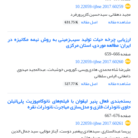
10.22059/ijbse.2017.60259
مجید دهقانی، سیدحسین کارپرورفرد
مشاهده مقاله
اصل مقاله
631.75 K
ارزیابی چرخه حیات تولید سیب‌زمینی ‌به روش نیمه مکانیزه در
ایران: مطالعه موردی، استان مرکزی
صفحه
666-659
10.22059/ijbse.2017.60260
علیرضا شاه محمدی، هادی ویسی، کوروس خوشبخت، عبدالمجید مهدوی
دامغانی، الیاس سلطانی
مشاهده مقاله
اصل مقاله
527.77 K
بسته‌بندی فعال پنیر لیقوان با فیلم‌های نانوکامپوزیت پلی‌اتیلن
حاوی نانوذرات فلزی و مدل‌سازی مهاجرت نانوذرات نقره
صفحه
676-667
10.22059/ijbse.2017.60261
پریسا عبدالستاری، سیدهادی پیغمبر دوست، آیناز مولایی، سید جمال الدین
پیغمبردوست، میریوسف هاشمی