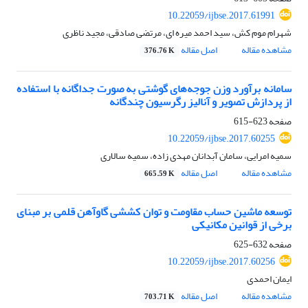
10.22059/ijbse.2017.61991
شهرام موم کش، سید احمد میره ای، مرتضی صادقی، مجید ناظری
مشاهده مقاله
اصل مقاله
376.76 K
سامانه برآورد وزن‌ جوجه‌های گوشتی به صورت جداگانه با استفاده
از پردازش تصویر و آنالیز رگرسیون چندگانه
صفحه
623-615
10.22059/ijbse.2017.60255
سمیه امرایی، سامان آبدانان مهدی زاده، سمیه سالاری
مشاهده مقاله
اصل مقاله
665.59 K
توسعه ماشین حساب مقاومت و توان کششی گاوآهن قلمی بر مبنای
برخی از قوانین مکانیکی
صفحه
632-625
10.22059/ijbse.2017.60256
ایمان احمدی
مشاهده مقاله
اصل مقاله
703.71 K