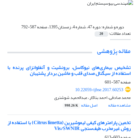
دوره و شماره:
دوره 47، شماره 4، زمستان 1395، صفحه 587-792
تعداد مقالات:
20
مقاله پژوهشی
تشخیص بیماری‌های نیوکاسل، برونشیت و آنفلوانزای پرنده با
استفاده از سیگنال صدای قلب و ماشین بردار پشتیبان
صفحه
587-601
10.22059/ijbse.2017.60253
محمد صادقی، احمد بناکار، عبدالحمید شوشتری
مشاهده مقاله
اصل مقاله
998.26 K
تخمین پارامترهای کیفی لیموشیرین (Citrus limetta) با استفاده از
روش غیرمخرب طیف‌سنجی Vis/SWNIR
صفحه
603-613