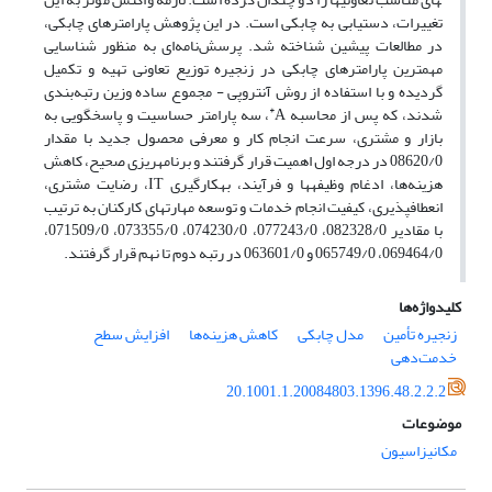
تغییرات، دست­یابی به چابکی است. در این پژوهش پارامترهای چابکی،
در مطالعات پیشین شناخته شد. پرسش‌نامه‌ای به منظور شناسایی
مهم­ترین پارامترهای چابکی در زنجیره توزیع تعاونی تهیه و تکمیل
گردیده و با استفاده از روش آنتروپی - مجموع ساده وزین رتبه‌بندی
*
شدند، که پس از محاسبه A
، سه پارامتر حساسیت و پاسخگویی به
بازار و مشتری، سرعت انجام کار و معرفی محصول جدید با مقدار
08620/0 در درجه اول اهمیت قرار گرفتند و برنامه­ریزی صحیح، کاهش
هزینه‌ها، ادغام وظیفه­ها و فرآیند، به­کارگیری IT، رضایت مشتری،
انعطاف­پذیری، کیفیت انجام خدمات و توسعه مهارت­های کارکنان به ترتیب
با مقادیر 082328/0، 077243/0، 074230/0، 073355/0، 071509/0،
069464/0، 065749/0 و 063601/0 در رتبه دوم تا نهم قرار گرفتند.
کلیدواژه‌ها
زنجیره تأمین
مدل چابکی
کاهش هزینه‌ها
افزایش سطح
خدمت‌دهی
20.1001.1.20084803.1396.48.2.2.2
موضوعات
مکانیزاسیون