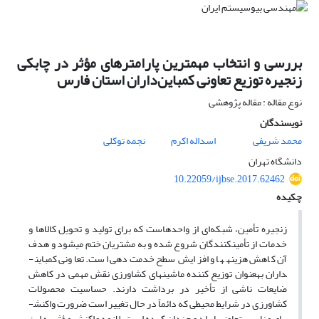
بررسی و انتخاب مهمترین پارامترهای مؤثر در چابکی
زنجیره توزیع تعاونی کمباین‌داران استان فارس
نوع مقاله : مقاله پژوهشی
نویسندگان
محمد شریفی
اسداله اکرم
نجمه توکلی
دانشگاه تهران
10.22059/ijbse.2017.62462
چکیده
زنجیره تأمین، شبکه‌ای از واحدهاست که برای تولید و تحویل کالاها و
خدمات از تأمین­کنندگان شروع شده و به مشتریان ختم می­شود و هدف
آن کاهش هزینه­ها و افزایش سطح خدمت‌دهی است. تعاونی کمباین­
داران به­عنوان توزیع کننده ماشین­های کشاورزی نقش مهمی در کاهش
ضایعات ناشی از تأخیر در برداشت دارند. حساسیت محصولات
کشاورزی در شرایط محیطی که دائماً در حال تغییر است ضرورت واکنش­
های مناسب تعاونی­ها را دو چندان کرده است. لازمه واکنش مؤثر به این