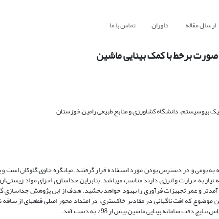
ارسال مقاله
داوران
تماس با ما
صورت برخط با کمک بینایی ماشین
ک بیوسیستم، دانشگاه کشاورزی و منابع طبیعی رامین خوزستان
ه به بومی و در دسترس بودن مورد استفاده قرار گرفتند. میانگره حاوی گلوکان است و بر
 نیاز به حرارت و انرژی دارند مناسب می­­باشد. بنابراین جداسازی اجزای مواد زیستی ار
ر آمدتر و عمر تجهیزات فرآوری را بهبود خواهد بخشید. هدف از این پژوهش جداسازی گره
 موضوع که افت ناگهانی در مقادیر خاکستری، در امتداد محور اصلی قطعه­ای از ساقه نی
ت سامانه بینایی ماشین بیش از 98% به دست آمد.