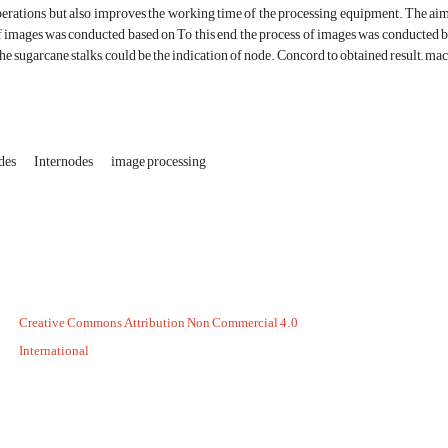
erations but also improves the working time of the processing equipment. The aim of
f images was conducted based on To this end, the process of images was conducted ba
the sugarcane stalks, could be the indication of node. Concord to obtained result,, 
des
Internodes
image processing
Creative Commons Attribution Non Commercial 4.0
International