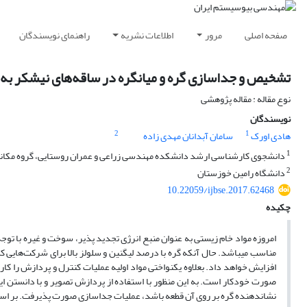
صفحه اصلی
مرور
اطلاعات نشریه
راهنمای نویسندگان
تشخیص و جداسازی گره و میانگره در ساقه‌های نیشکر به 
نوع مقاله : مقاله پژوهشی
نویسندگان
2
1
هادی اورک
سامان آبدانان مهدی زاده
1
دانشجوی کارشناسی ارشد دانشکده مهندسی زراعی و عمران روستایی، گروه مکانی
2
دانشگاه رامین خوزستان
10.22059/ijbse.2017.62468
چکیده
امروزه مواد خام زیستی به عنوان منبع انرژی تجدید پذیر، سوخت و غیره با توج
مناسب می­باشد. حال آنکه گره با درصد لیگنین و سلولز بالا برای شرکت‌هایی که
افزایش خواهد داد. بعلاوه یکنواختی مواد اولیه عملیات کنترل و پردازش را کا
صورت خودکار است. به این منظور با استفاده از پردازش تصویر و با دانستن این
نشان­دهنده گره بر روی آن قطعه باشد، عملیات جداسازی صورت پذیرفت. بر اساس نتایج دق