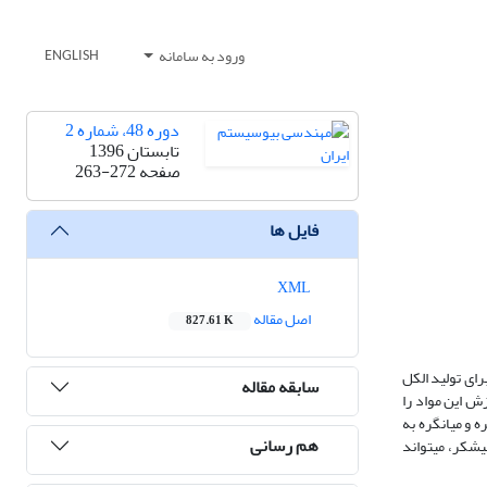
ورود به سامانه
ENGLISH
دوره 48، شماره 2
تابستان 1396
صفحه
263-272
فایل ها
XML
اصل مقاله
827.61 K
ای تولید الکل
سابقه مقاله
زش این مواد را
 و میانگره به
هم رسانی
شکر، می­تواند