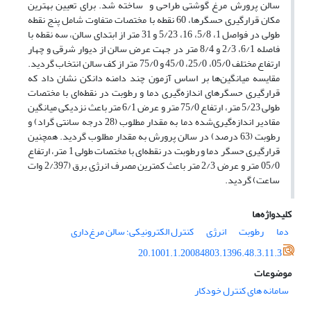
سالن پرورش مرغ گوشتی طراحی و ساخته شد. برای تعیین بهترین
مکان قرارگیری حسگرها، 60 نقطه با مختصات متفاوت شامل پنج نقطه
طولی در فواصل 1، 5/8، 16، 5/23 و 31 متر از ابتدای سالن، سه نقطه با
فاصله 6/1، 2/3 و 8/4 متر در جهت عرض سالن از دیوار شرقی و چهار
ارتفاع مختلف 05/0، 25/0، 45/0 و 75/0 متر از کف سالن انتخاب گردید.
مقایسه میانگین‌ها بر اساس آزمون چند دامنه دانکن نشان داد که
قرارگیری حسگرهای اندازه‌گیری دما و رطوبت در نقطه‌ای با مختصات
طولی 5/23 متر، ارتفاع 75/0 متر و عرض 6/1 متر باعث نزدیکی میانگین
مقادیر اندازه‌گیری‌شده دما به مقدار مطلوب (28 درجه سانتی گراد) و
رطوبت (63 درصد) در سالن پرورش به مقدار مطلوب گردید. همچنین
قرارگیری حسگر دما و رطوبت در نقطه‌ای با مختصات طولی 1 متر، ارتفاع
05/0 متر و عرض 2/3 متر باعث کمترین مصرف انرژی برق (2/397 وات
ساعت) گردید.
کلیدواژه‌ها
دما
رطوبت
انرژی
کنترل الکترونیکی؛ سالن مرغ‌داری
20.1001.1.20084803.1396.48.3.11.3
موضوعات
سامانه های کنترل خودکار