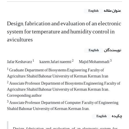
عنوان مقاله
English
Design, fabrication and evaluation of an electronic
system for temperature and humidity control in
avicultures
نویسندگان
English
1
2
3
Jafar Keshavarz
kazem Jafari naeemi
Majid Mohammadi
1
Graduate, Department of Biosystems Engineering, Faculty of
Agriculture, Shahid Bahonar University of Kerman, Kerman, Iran
2
Associate Professor, Department of Biosystems Engineering, Faculty of
Agriculture, Shahid Bahonar University of Kerman, Kerman, Iran.
Corresponding author
3
Associate Professor, Department of Computer, Faculty of Engineering,
Shahid Bahonar University of Kerman, Kerman, Iran.
چکیده
English
Design, fabrication and evaluation of an electronic system for