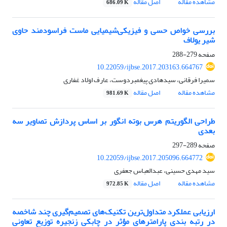
مشاهده مقاله
اصل مقاله
686.09 K
بررسی خواص حسی و فیزیکی‌شیمیایی ماست فراسودمند حاوی
شیر یولاف
صفحه
279-288
10.22059/ijbse.2017.203163.664767
سمیرا فرقانی، سیدهادی پیغمبردوست، عارف اولاد غفاری
مشاهده مقاله
اصل مقاله
981.69 K
طراحی الگوریتم هرس بوته انگور بر اساس پردازش تصاویر سه
بعدی
صفحه
289-297
10.22059/ijbse.2017.205096.664772
سید مهدی حسینی، عبدالعباس جعفری
مشاهده مقاله
اصل مقاله
972.85 K
ارزیابی عملکرد متداول‌ترین تکنیک‌های تصمیم‌گیری چند شاخصه
در رتبه بندی پارامترهای مؤثر در چابکی زنجیره توزیع تعاونی