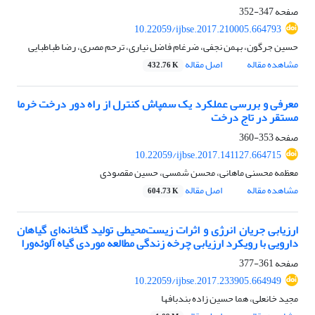
صفحه
347-352
10.22059/ijbse.2017.210005.664793
حسین جرگون، بهمن نجفی، ضرغام فاضل نیاری، ترحم مصری، رضا طباطبایی
مشاهده مقاله
اصل مقاله
432.76 K
معرفی و بررسی عملکرد یک سمپاش کنترل از راه دور درخت خرما
مستقر در تاج درخت
صفحه
353-360
10.22059/ijbse.2017.141127.664715
معظمه محسنی ماهانی، محسن شمسی، حسین مقصودی
مشاهده مقاله
اصل مقاله
604.73 K
ارزیابی جریان انرژی و اثرات زیست‌محیطی تولید گلخانه‌ای گیاهان
دارویی با رویکرد ارزیابی چرخه زندگی مطالعه موردی گیاه آلوئه‌ورا
صفحه
361-377
10.22059/ijbse.2017.233905.664949
مجید خانعلی، هما حسین زاده بندبافها