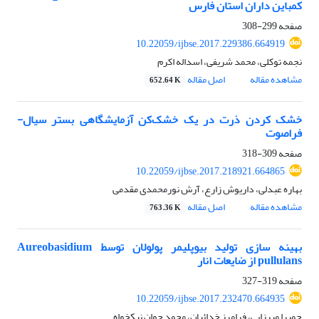
کمباین داران استان فارس
صفحه
299-308
10.22059/ijbse.2017.229386.664919
نجمه توکلی، محمد شریفی، اسداله اکرم
مشاهده مقاله
اصل مقاله
652.64 K
خشک کردن ذرت در یک خشک‌کن آزمایشگاهی بستر سیال-
فراصوت
صفحه
309-318
10.22059/ijbse.2017.218921.664865
بهاره عبدلی، داریوش زارع، آرش نورمحمدی مقدمی
مشاهده مقاله
اصل مقاله
763.36 K
بهینه سازی تولید بیوپلیمر پولولان توسط Aureobasidium
pullulans از ضایعات انار
صفحه
319-327
10.22059/ijbse.2017.232470.664935
حمیرا میرزایی، فرامرز خدائیان، محمد جوان نیکخواه