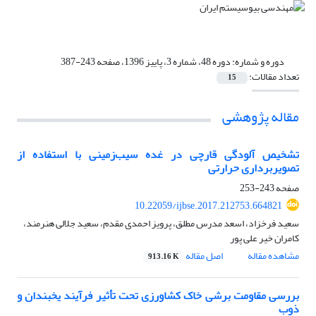
دوره و شماره:
دوره 48، شماره 3، پاییز 1396، صفحه 243-387
تعداد مقالات:
15
مقاله پژوهشی
تشخیص آلودگی قارچی در غده سیب‌زمینی با استفاده از
تصویربرداری حرارتی
صفحه
243-253
10.22059/ijbse.2017.212753.664821
سعید فرخزاد، اسعد مدرس مطلق، پرویز احمدی مقدم، سعید جلالی هنرمند،
کامران خیر علی پور
مشاهده مقاله
اصل مقاله
913.16 K
بررسی مقاومت برشی خاک کشاورزی تحت تأثیر فرآیند یخبندان و
ذوب