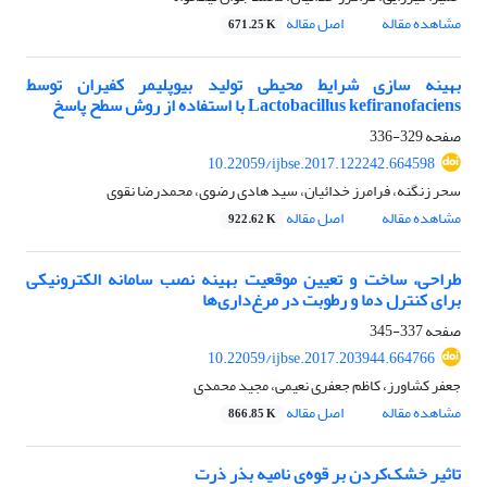
مشاهده مقاله
اصل مقاله
671.25 K
بهینه سازی شرایط محیطی تولید بیوپلیمر کفیران توسط
Lactobacillus kefiranofaciens با استفاده از روش سطح پاسخ
صفحه
329-336
10.22059/ijbse.2017.122242.664598
سحر زنگنه، فرامرز خدائیان، سید هادی رضوی، محمدرضا نقوی
مشاهده مقاله
اصل مقاله
922.62 K
طراحی، ساخت و تعیین موقعیت بهینه نصب سامانه الکترونیکی
برای کنترل دما و رطوبت در مرغ‌داری‌ها
صفحه
337-345
10.22059/ijbse.2017.203944.664766
جعفر کشاورز، کاظم جعفری نعیمی، مجید محمدی
مشاهده مقاله
اصل مقاله
866.85 K
تاثیر خشک‌کردن بر قوه‌ی نامیه بذر ذرت