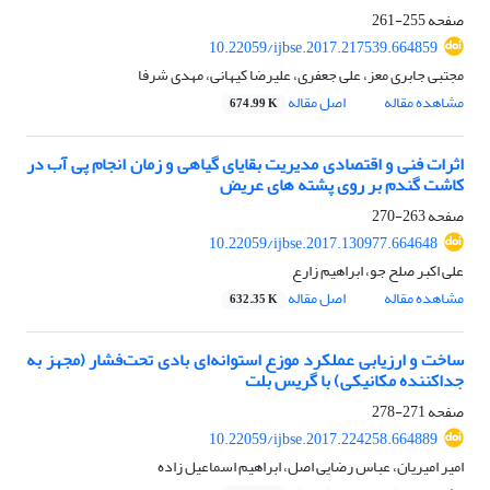
صفحه
255-261
10.22059/ijbse.2017.217539.664859
مجتبی جابری معز، علی جعفری، علیرضا کیهانی، مهدی شرفا
مشاهده مقاله
اصل مقاله
674.99 K
اثرات فنی و اقتصادی مدیریت بقایای گیاهی و زمان انجام پی آب در
کاشت گندم بر روی پشته های عریض
صفحه
263-270
10.22059/ijbse.2017.130977.664648
علی اکبر صلح جو، ابراهیم زارع
مشاهده مقاله
اصل مقاله
632.35 K
ساخت و ارزیابی عملکرد موزع استوانه‌ای بادی تحت‌فشار (مجهز به
جداکننده مکانیکی) با گریس بلت
صفحه
271-278
10.22059/ijbse.2017.224258.664889
امیر امیریان، عباس رضایی اصل، ابراهیم اسماعیل زاده