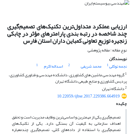
ارزیابی عملکرد متداول‌ترین تکنیک‌های تصمیم‌گیری
چند شاخصه در رتبه بندی پارامترهای مؤثر در چابکی
زنجیره توزیع تعاونی کمباین داران استان فارس
نوع مقاله : مقاله پژوهشی
نویسندگان
1
2
1
نجمه توکلی
محمد شریفی
اسداله اکرم
1
گروه مهندسی ماشین های کشاورزی، دانشکده مهندسی و فناوری کشاورزی،
پردیس کشاورزی و منابع طبیعی دانشگاه تهران
2
دانشگاه تهران
10.22059/ijbse.2017.229386.664919
چکیده
تصمیم‌گیری یکی از مهم­ترین و اساسی‌ترین وظایف مدیریت است و تحقق
اهداف سازمانی به کیفیت آن بستگی دارد. یکی از تکنیک‌های
تصمیم‌گیری با استفاده از داده‌های کمّی، تصمیم‌گیری چندمعیاره