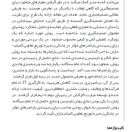
می‌باشد که به مدیر کمک می­کند با در نظر گرفتن معیارهای متفاوت برای
تصمیم‌گیری که گاهی اوقات با یکدیگر در تعارض هستند، به طریقی
عقلایی تصمیم‌سازی نماید. هدف این مقاله، ارائه یک طرح برای تقریب
یک فضای تصمیم­گیری گسسته از طریق کاربرد مدل­های بهینه‌یابی در
راستای دستیابی به معیاری قطعی برای مقایسه و تحلیل عملکرد روش­های
معمول تصمیم­گیری چند شاخصه است. روش مورد اشاره که یک
رویکرد تلفیقی کمّی و کیفی محسوب می­شود، در یک بررسی موردی و
برای رتبه­بندی پارامتر­های مؤثر در چابکی زنجیره توزیع تعاونی کمباین­
داران به اجرا گذاشته شده است که این پارامتر­ها به وسیله سه روش
ساو، الکتر و تاپسیس رتبه‌بندی شدند. نتایج حاصل از رتبه­بندی در سه
روش، متفاوت بود که با ادغام سه‌گانه، یکپارچه شد و رتبه‌بندی واحدی
برای پارامتر­ها به‌دست آمد. حساسیت و پاسخگویی به بازار و مشتری،
سرعت در انجام امور و معرفی محصول جدید در رتبه اول قرار گرفتند.
پس از آن، برنامه­ریزی درست، کاهش هزینه­ها، به کارگیری IT، ادغام
فرآیندها و وظایف، رضایت مشتری، انعطاف­پذیری، کیفیت خدمات ارائه
شده و توسعه مهارت کارکنان در رتبه­های دوم تا نهم قرار گرفتند. در
پایان، با یکی بودن نتایج روش تاپسیس و نتایج حاصل از ادغام سه­گانه،
روش تاپسیس به عنوان روشی مناسب برای رتبه­بندی پارامترهای مؤثر
در چابکی زنجیره توزیع تعاونی کمباین­داران تأیید گردید.
کلیدواژه‌ها