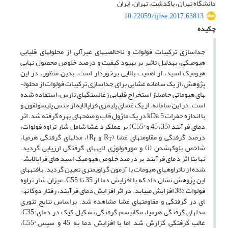
دانشگاه تهران، پاکدشت، تهران، ایران
10.22059/ijbse.2017.63813
چکیده
جداسازی ترکیبات فولوات و ناخالصی­های غیرآلی از محلول­های قلیایی
هیومیکی، به­دلیل تاثیر بر بهبود کیفیت و درصد خلوص محصول نهایی
هیومیک اسید، از اهمیت بالایی برخوردار است. بدین منظور، در این
پژوهش، از یک سامانه غشایی برای جداسازی ترکیبات فولوات از محلول­
های هیوماتی حاصل­از استخراج قلیایی زغال­سنگ­های نارس، استفاده شده
است. در این سامانه، از یک غشای پلیمری فراپالایه از جنس پلی­سولفون و
با اندازه حفرات kDa 5 در یک ماژول قاب و صفحه­ای بهره گرفته شد. اثر
دمای فرآیند (35، 45 و °C55) بر عملکرد غشا شامل شار تراوه فولوات،
درصد گرفتگی و مقاومت­های غشا (R
و R
)، مدل­های گرفتگی هرمیا،
f
T
شاخص بلوکه­شدن (i) و مورفولوژی لایه­های گرفتگی ارزیابی گردید.
نهایتا اثر دمای فرآیند بر درصد خلوص هیومیک اسیدهای فراپالایش­
شده از ناتراوه­های هیومات با آزمون گراویمتری تعیین گردید. یافته­های
این پژوهش نشان داد که با افزایش دما از 35 تا °C55، میزان شار تراوه
فولوات %38 افزایش می­یابد. در اثر افزایش دمای فرآیند، رفتار دوگانه­
ای در گرفتگی و مقاومت­های غشا مشاهده شد. براساس نتایج تئوری
مدل­های گرفتگی هرمیا، مکانیسم­ گرفتگی تشکیل کیک در دمای °C35،
غالب گرفتگی گزارش شد اما با افزایش دما به 45 و سپس °C55،