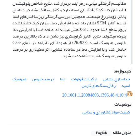
مکانیسم گرفتگی میانی در فرآیند برقرار شد. نتایج شاخص بلوکه­شدن
(i)، نشان داد که گرفتگی­های استاندارد و کامل منافذ غشا، در دماهای
بالاتر، زودتر رخ می­دهند. همچنین، بررسی گرفتگی ریزساختارهای غشا
توسط آنالیز SEM نشان داد که با افزایش دما، میزان کیک تشکیل­شده
بروی سطح غشا حدود %61 کاهش می­یابد اما منافذ غشا با افزایش دما
بلوکه می­شوند. نتایج آنالیز گراویمتری نیز نشان داد که بالاترین درصد
خلوص هیومیک اسید (%26/92) از هیومات­های ناتراوه در دمای °C35
حاصل شد و با افزایش دما در سامانه غشایی، اثر معنی­داری بر درصد
خلوص هیومیک اسید مشاهده نمی­شود.
کلیدواژه‌ها
جداسازی غشایی
ترکیبات فولوات
دما
درصد خلوص
هیومیک
اسید
زغال‌سنگ‌های نارس
20.1001.1.20084803.1396.48.4.10.4
موضوعات
کیفیت مواد کشاورزی و غذایی
عنوان مقاله
English