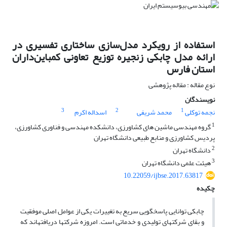
استفاده از رویکرد مدل‌سازی ساختاری تفسیری در
ارائه مدل چابکی زنجیره توزیع تعاونی کمباین‌داران
استان فارس
نوع مقاله : مقاله پژوهشی
نویسندگان
3
2
1
نجمه توکلی
محمد شریفی
اسداله اکرم
1
گروه مهندسی ماشین های کشاورزی، دانشکده مهندسی و فناوری کشاورزی،
پردیس کشاورزی و منابع طبیعی دانشگاه تهران
2
دانشگاه تهران
3
هیئت علمی دانشگاه تهران
10.22059/ijbse.2017.63817
چکیده
چابکی توانایی پاسخگویی سریع به تغییرات یکی از عوامل اصلی موفقیت
و بقای شرکت­های تولیدی و خدماتی است. امروزه شرکت­ها دریافته­اند که