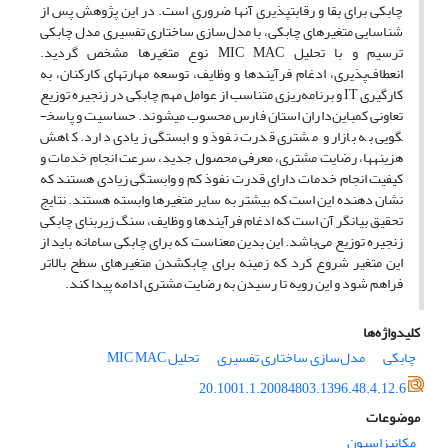
چابکی برای بقا و رقابت­پذیری آنها ضروری است. در این پژوهش پس از
شناسایی متغیرهای چابکی، با مدل‌سازی ساختاری تفسیری مدل چابکی
ترسیم و با تحلیل MIC MAC نوع متغیرها مشخص گردید.
انعطاف‌پذیری، ادغام فرآیندها و وظایف، توسعه مهارت­های کارکنان، به
کارگیری IT و برنامه‌ریزی متناسب از عوامل مهم چابکی در زنجیره توزیع
تعاونی کمباین‌داران استان فارس محسوب می­شوند. حساسیت و پاسخ­
گویی به بازار و مشتری قدرت نفوذ و وابستگی زیادی دارد. کاهش
هزینه­ها، رضایت مشتری، معرفی محصول جدید، سرعت انجام خدمات و
کیفیت انجام خدمات دارای قدرت نفوذ کم و وابستگی زیادی هستند که
نشان دهنده این است که بیشتر به سایر متغیرها وابسته هستند. نتایج
تحقیق بیانگر آن است که ادغام فرآیند­ها و وظایف، سنگ زیربنای چابکی
زنجیره توزیع می‌باشد. این بدین معناست که برای چابکی سامانه باید از
این متغیر شروع کرد که زمینه برای چابک­شدن متغیر­های سطح بالاتر
فراهم شود و این رویه تا رسیدن به رضایت مشتری ادامه پیدا کند.
کلیدواژه‌ها
چابکی
مدل‌سازی ساختاری تفسیری
تحلیل MIC MAC
20.1001.1.20084803.1396.48.4.12.6
موضوعات
مکانیزاسیون