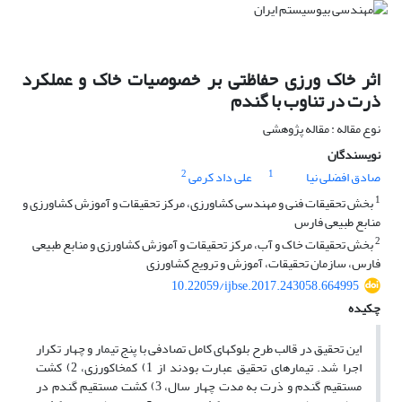
اثر خاک ورزی حفاظتی بر خصوصیات خاک و عملکرد
ذرت در تناوب با گندم
نوع مقاله : مقاله پژوهشی
نویسندگان
2
1
صادق افضلی نیا
علی داد کرمی
1
بخش تحقیقات فنی و مهندسی کشاورزی، مرکز تحقیقات و آموزش کشاورزی و
منابع طبیعی فارس
2
بخش تحقیقات خاک و آب، مرکز تحقیقات و آموزش کشاورزی و منابع طبیعی
فارس، سازمان تحقیقات، آموزش و ترویج کشاورزی
10.22059/ijbse.2017.243058.664995
چکیده
این تحقیق در قالب طرح بلوک­های کامل تصادفی با پنج تیمار و چهار تکرار
اجرا شد. تیمارهای تحقیق عبارت بودند از 1) کم­خاک­ورزی، 2) کشت
مستقیم گندم و ذرت به مدت چهار سال، 3) کشت مستقیم گندم در