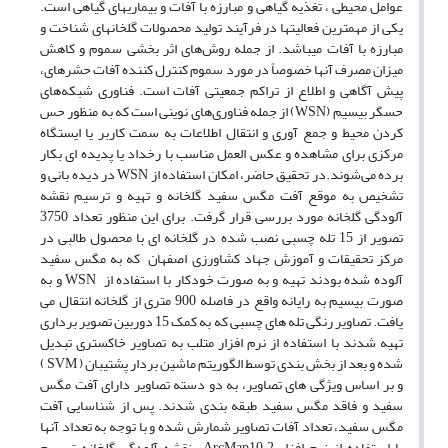
عوامل محیطی ، تغذیه گیاهی و مبارزه با آفات و بیماری­های گیاهی است.
یکی از مهمترین فعالیت­ها در فرآیند تولید محصولات گلخانه­ای شناخت و
مبارزه با آفات می­باشد. از جمله روش‌های اثر بخشی سموم و کاهش
میزان مصرف آنها خصوصاً در مورد سموم کنترل کننده آفات حشره­ای،
پیش آگاهی و اطلاع از تراکم جمعیتی آفات است. فناوری شبکه‌های
حسگر بیسیم (WSN) از جمله فناوری‌های نوینی است که به منظور حس
کردن محیط و جمع آوری و انتقال اطلاعات به سمت کاربر یا ایستگاه
مرکزی برای مشاهده و عکس العمل مناسب با رخداد یا پدیده ای بکار
برده می‌شوند.در تحقیق حاضر، امکان استفاده از WSN در دیده بانی و
تشخیص به موقع آفت مگس سفید گلخانه و تهیه و ترسیم نقشه
آلودگی گلخانه مورد بررسی قرار گرفت. برای این منظور تعداد 3750
تصویر از 15 تله چسبی نصب شده در گلخانه­ ای با محصول طالبی در
مرکز تحقیقات و آموزش جهاد کشاورزی اصفهان که به مگس سفید
آلوده شده بودند تهیه و به صورت خودکار با استفاده از WSN و به
صورت بیسیم به رایانه واقع در فاصله 900 متری از گلخانه انتقال می
یافت. تصاویر رنگی تله های چسبی که به کمک 15 دوربین تصویر برداری
تهیه شدند با استفاده از نرم افزار متلب به تصاویر خاکستری تبدیل
شده و بعد از بخش بندی توسط الگوریتم ماشین بردار پشتیبان ( SVM )
و بر اساس ویژگی های تصاویر، به دو دسته تصاویر دارای آفت مگس
سفید و فاقد مگس سفید طبقه بندی شدند. پس از شناسایی آفت
مگس سفید، تعداد آفات تصاویر شمارش شده و با توجه به تعداد آنها
با استفاده از نرم افزار ArcMap10.2 نقشه آلودگی گلخانه ترسیم