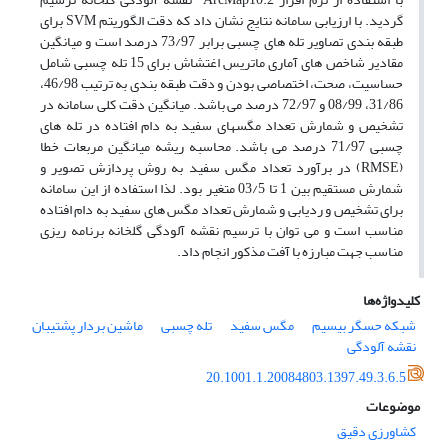
گردید. با ارزیابی سامانه نتایج نشان داد که دقت الگوریتم SVM برای
طبقه بندی تصاویر تله های چسبی برابر 73/97 درصد است و میانگین
مقادیر شاخص های آماری ماتریس اغتشاش برای 15 تله چسبی شامل
حساسیت، صحت، اختصاصی بودن و دقت طبقه بندی به ترتیب 46/98،
31/86، 08/99 و 72/97 درصد می باشد. میانگین دقت کلی سامانه در
تشخیص و شمارش تعداد مگسهای سفید به دام افتاده در تله های
چسبی 71/97 درصد می باشد. محاسبه ریشه میانگین مربعات خطا
(RMSE) در برآورد تعداد مگس سفید به روش پردازش تصویر و
شمارش مستقیم بین 1 تا 03/5 متغیر بود. لذا استفاده از این سامانه
برای تشخیص و ردیابی و شمارش تعداد مگس های سفید به دام افتاده
مناسب است و می توان با ترسیم نقشه آلودگی گلخانه برنامه ریزی
مناسب جهت مبارزه با آفت مذکور انجام داد.
کلیدواژه‌ها
شبکه حسگر بیسیم
مگس سفید
تله چسبی
ماشین بردار پشتیبان
نقشه آلودگی
20.1001.1.20084803.1397.49.3.6.5
موضوعات
کشاورزی دقیق