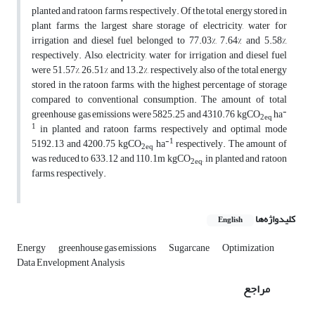
planted and ratoon farms, respectively. Of the total energy stored in
plant farms, the largest share storage of electricity, water for
irrigation and diesel fuel belonged to 77.03%, 7.64% and 5.58%,
respectively. Also, electricity, water for irrigation and diesel fuel
were 51.57%, 26.51% and 13.2%, respectively, also of the total energy
stored in the ratoon farms, with the highest percentage of storage
compared to conventional consumption. The amount of total
-
greenhouse gas emissions were 5825.25 and 4310.76 kgCO
ha
2eq
1
in planted and ratoon farms, respectively and optimal mode
-1
5192.13 and 4200.75 kgCO
ha
respectively. The amount of
2eq
was reduced to 633.12 and 110.1m kgCO
, in planted and ratoon
2eq
farms, respectively.
کلیدواژه‌ها
English
Energy
greenhouse gas emissions
Sugarcane
Optimization
Data Envelopment Analysis
مراجع