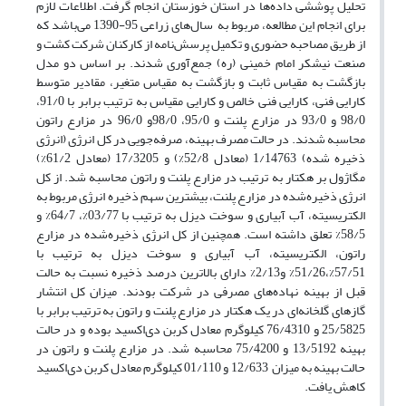
تحلیل پوششی داده‌ها در استان خوزستان انجام گرفت. اطلاعات لازم
برای انجام این مطالعه، مربوط به سال‌های زراعی 95-1390 می‌باشد که
از طریق مصاحبه حضوری و تکمیل پرسش‌نامه از کارکنان شرکت کشت و
صنعت نیشکر امام خمینی (ره) جمع‌آوری شدند. بر اساس دو مدل
بازگشت به مقیاس ثابت و بازگشت به مقیاس متغیر، مقادیر متوسط
کارایی فنی، کارایی فنی خالص و کارایی مقیاس به ترتیب برابر با 91/0،
98/0 و 93/0 در مزارع پلنت و 95/0، 98/0و 96/0 در مزارع راتون
محاسبه شدند. در حالت مصرف بهینه‌، صرفه‌جویی در کل انرژی (انرژی
ذخیره شده) 1/14763 (معادل 52/8%) و 17/3205 (معادل 61/2%)
مگاژول بر هکتار به ترتیب در مزارع پلنت و راتون محاسبه شد. از کل
انرژی ذخیره‌شده در مزارع پلنت، بیشترین سهم ذخیره انرژی مربوط به
الکتریسیته، آب آبیاری و سوخت دیزل به ترتیب با 03/77%، 64/7% و
58/5% تعلق داشته­ است. همچنین از کل انرژی ذخیره‌شده در مزارع
راتون، الکتریسیته، آب آبیاری و سوخت دیزل به ترتیب با
57/51%،51/26% و2/13% دارای بالاترین درصد ذخیره نسبت به حالت
قبل از بهینه‌ نهاده‌های مصرفی در شرکت بودند. میزان کل انتشار
گازهای گلخانه‌ای در یک هکتار در مزارع پلنت و راتون به ترتیب برابر با
25/5825 و 76/4310 کیلوگرم معادل کربن دی‌اکسید بوده و در حالت
بهینه 13/5192 و 75/4200 محاسبه شد. در مزارع پلنت و راتون در
حالت بهینه به میزان 12/633 و 01/110 کیلوگرم معادل کربن دی‌اکسید
کاهش یافت.