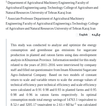
1
Department of Agricultural Machinery Engineering, Faculty of
Agricultural Engineering &amp; Technology, College of Agriculture and
Natural Resources, University of Tehran, Karaj, Iran
2
Associate Professor, Department of Agricultural Machinery
Engineering, Faculty of Agricultural Engineering & Technology, College
of Agriculture and Natural Resources, University of Tehran, Karaj, Iran
چکیده
English
This study was conducted to analyze and optimize the energy
consumption and greenhouse gas emissions for sugarcane
production in planted and ratoon farms using data envelopment
analysis in Khuzestan Province. Information needed for this study,
related to the years of 2011-2016, were interviewed by company
staff and filled out questionnaire from Imam Khomeini Sugarcane
Agro-Industrial Company. Based on two models of constant
return to scale and variable return to scale, the average values of
technical efficiency, pure technical efficiency and scale efficiency
were calculated as 0.91, 0.98 and 0.93 in planted farms and 0.95,
0.98 and 0.96 in ratoon farms, respectively. In optimal
consumption mode, total energy savings of 14763.1 (equivalent to
-1
8.52%) and 3205.17 (equivalent to 2.61%) MJ ha
was calculated