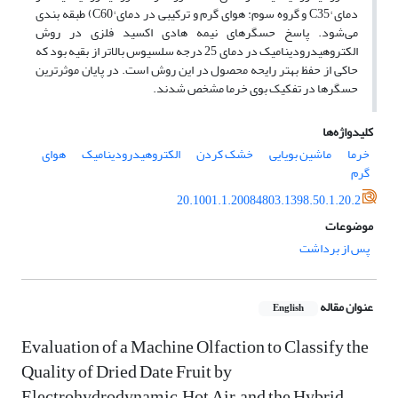
دمای °C35 و گروه سوم: هوای گرم و ترکیبی در دمای °C60) طبقه بندی
می‌شود. پاسخ حسگرهای نیمه هادی اکسید فلزی در روش
الکتروهیدرودینامیک در دمای 25 درجه سلسیوس بالاتر از بقیه بود که
حاکی از حفظ بهتر رایحه محصول در این روش است. در پایان موثرترین
حسگرها در تفکیک بوی خرما مشخص شدند.
کلیدواژه‌ها
خرما
ماشین بویایی
خشک کردن
الکتروهیدرودینامیک
هوای
گرم
20.1001.1.20084803.1398.50.1.20.2
موضوعات
پس از برداشت
عنوان مقاله
English
Evaluation of a Machine Olfaction to Classify the
Quality of Dried Date Fruit by
Electrohydrodynamic, Hot Air, and the Hybrid