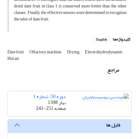
dried date fruit in class 1 is conserved more better than the other
classes. Finally, the effective sensors were determined to recognize
the odor of date fruit.
کلیدواژه‌ها
English
Date fruit
Olfactory machine
Drying
Electrohydrodynamic
Hot air
مراجع
دوره 50، شماره 1
بهار 1398
صفحه
241-251
فایل ها