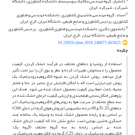
4
دانشیار، گروه مهندسی مکانیک بیوسیستم، دانشکده کشاورزی، دانشگاه
شهرکرد، شهرکرد، ایران
5
استاد، گروه مهندسی ماشینهای کشاورزی، دانشکده مهندسی و فناوری
کشاورزی، پردیس کشاورزی و منابع طبیعی، دانشگاه تهران، کرج، ایران
6
دانشجوی دکتری، دانشکده مهندسی و فناوری کشاورزی، ، پردیس کشاورزی
و منابع طبیعی، دانشگاه تهران ، کرج، ایران
10.22059/ijbse.2018.248873.665023
چکیده
استفاده از روش­ها و دماهای مختلف در فرآیند خشک کردن، کیفیت
محصول را دستخوش تغییرات کرده و عطر و بوی آن را نیز تحت تأثیر
قرار می­دهد. روش خشک کردن به شیوه الکتروهیدرودینامیک یک
روش غیر‌حرارتی است که با امکان افزایش نرخ تبخیر در دما و فشار
محیط، باعث حفظ بهتر کیفیت محصول خشک شده می شود. هدف این
پژوهش امکان‌سنجی طبقه‌بندی و ارزیابی کیفیت خرمای خشک شده در
سه سطح مختلف از سرعت هوا به روش‌های الکتروهیدرودینامیک (در
دماهای 25، 35 و 60 درجه سلسیوس) و روش‌ هوای گرم (در دمای °C60)
بر اساس بو و رایحه محصول خشک شده به وسیله یک سامانه چند
حسگری ماشین بویایی است. نتایج نشان داد که کیفیت خرمای خشک
شده بر اساس رایحه به سه گروه مختلف (گروه یک:
الکتروهیدرودینامیک در دمای °C25، گروه دو: الکتروهیدرودینامیک در