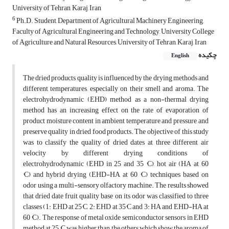
University of Tehran, Karaj, Iran
6
Ph.D. Student, Department of Agricultural Machinery Engineering,
Faculty of Agricultural Engineering and Technology, University College
of Agriculture and Natural Resources, University of Tehran, Karaj, Iran
چکیده
English
The dried products quality is influenced by the drying methods and
different temperatures, especially on their smell and aroma. The
electrohydrodynamic (EHD) method as a non-thermal drying
method has an increasing effect on the rate of evaporation of
product moisture content in ambient temperature and pressure, and
preserve quality in dried food products. The objective of this study
was to classify the quality of dried dates at three different air
velocity by different drying conditions of
electrohydrodynamic (EHD in 25 and 35 °C), hot air (HA at 60
°C) and hybrid drying (EHD-HA at 60 °C) techniques based on
odor using a multi-sensory olfactory machine. The results showed
that dried date fruit quality base on its odor was classified to three
classes (1: EHD at 25°C, 2: EHD at 35°C and 3: HA and EHD-HA at
60 °C). The response of metal oxide semiconductor sensors in EHD
method at 25 °C was higher than the others which show the aroma of