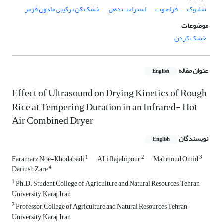
شلتوک
فراصوت
استراحت دهی
خشک کن ترکیبی مادون قرمز
موضوعات
خشک کردن
عنوان مقاله
English
Effect of Ultrasound on Drying Kinetics of Rough
Rice at Tempering Duration in an Infrared- Hot
Air Combined Dryer
نویسندگان
English
1
2
3
Faramarz Noe-Khodabadi
ALi Rajabipour
Mahmoud Omid
4
Dariush Zare
1
Ph.D. Student, College of Agriculture and Natural Resources, Tehran
University, Karaj, Iran
2
Professor, College of Agriculture and Natural Resources, Tehran
University, Karaj, Iran