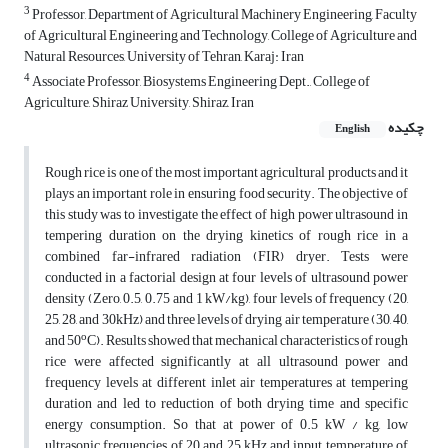
3
Professor, Department of Agricultural Machinery Engineering, Faculty
of Agricultural Engineering and Technology, College of Agriculture and
Natural Resources, University of Tehran, Karaj: Iran
4
Associate Professor, Biosystems Engineering Dept., College of
Agriculture, Shiraz University, Shiraz, Iran
چکیده
English
Rough rice is one of the most important agricultural products and it
plays an important role in ensuring food security. The objective of
this study was to investigate the effect of high power ultrasound in
tempering duration on the drying kinetics of rough rice in a
combined far-infrared radiation (FIR) dryer. Tests were
conducted in a factorial design at four levels of ultrasound power
density (Zero, 0.5, 0.75 and 1 kW/kg), four levels of frequency (20,
25, 28, and 30kHz) and three levels of drying air temperature (30, 40,
o
and 50
C). Results showed that mechanical characteristics of rough
rice were affected significantly at all ultrasound power and
frequency levels at different inlet air temperatures at tempering
duration and led to reduction of both drying time and specific
energy consumption. So that at power of 0.5 kW / kg, low
ultrasonic frequencies of 20 and 25 kHz and input temperature of