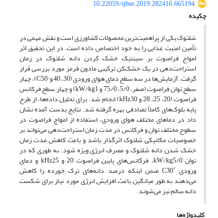
10.22059/ijbse.2019.282416.665194
چکیده
شلتوک یکی از پراهمیت‌ترین محصولات کشاورزی است و نقش مهمی در
تأمین امنیت غذایی را به خود اختصاص داده است. در این تحقیق اثر
امواج فراصوت بر سینتیک خشک کردن دانه شلتوک در زمان
استراحت‌دهی در یک خشک‌کن ترکیبی مادون قرمز مورد بررسی قرار
گرفت. آزمایش‌ها در سه سطح دمای هوای ورودی (30، 40 و °C50)، چهار
سطح توان فراصوت (صفر، 5/0، 75/0 و kW/kg1) و چهار سطح فرکانس
فراصوت (20، 25، 28 و kHz30) انجام شد. برای تحلیل داده‌ها، از طرح
پایه بلوک‌های کاملاً تصادفی بهره گرفته شد. نتایج بدست آمده نشان
داد در دماهای مختلف هوای ورودی، استفاده از امواج فراصوت در
سطوح مختلف توان و فرکانس در مدت زمان استراحت‌دهی می‌تواند بر
خصوصیا‌ت مکانیکی شلتوک اثرگذار باشد و باعث کاهش مدت زمان
خشک شدن دانه شلتوک و مصرف انرژی ویژه شود. به طوری که در
توان kW/kg5/0، فرکانس‌های پایین فراصوت 20 و kHz25 و دمای
ورودی ˚C30 ضمن اینکه درصد دانه‌های ترک خورده را کاهش
می‌دهند به طور میانگین باعث افزایش انرژی مورد نیاز برای شکست
دانه سالم نیز می‌شوند.
کلیدواژه‌ها