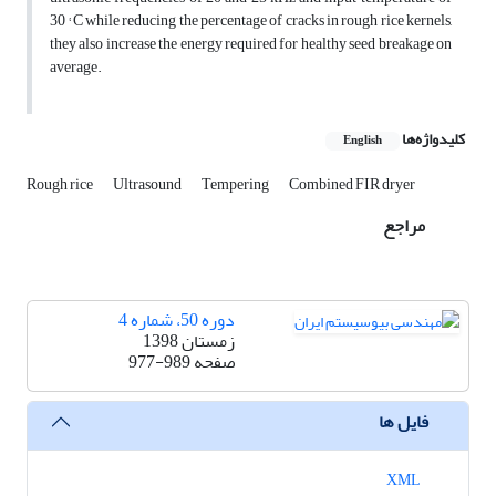
30 ° C while reducing the percentage of cracks in rough rice kernels,
they also increase the energy required for healthy seed breakage on
average.
کلیدواژه‌ها
English
Rough rice
Ultrasound
Tempering
Combined FIR dryer
مراجع
دوره 50، شماره 4
زمستان 1398
صفحه
977-989
فایل ها
XML