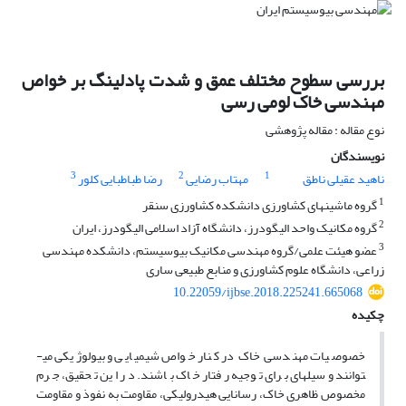
بررسی سطوح مختلف عمق و شدت پادلینگ بر خواص
مهندسی خاک لومی رسی
نوع مقاله : مقاله پژوهشی
نویسندگان
3
2
1
ناهید عقیلی ناطق
مهتاب رضایی
رضا طباطبایی کلور
1
گروه ماشینهای کشاورزی دانشکده کشاورزی سنقر
2
گروه مکانیک واحد الیگودرز، دانشگاه آزاد اسلامی الیگودرز، ایران
3
عضو هیئت علمی/گروه مهندسی مکانیک بیوسیستم، دانشکده مهندسی
زراعی، دانشگاه علوم کشاورزی و منابع طبیعی ساری
10.22059/ijbse.2018.225241.665068
چکیده
خصوصیات مهندسی خاک در کنار خواص شیمیایی و بیولوژیکی می­
توانند وسیله­ای برای توجیه رفتار خاک باشند. در این تحقیق، جرم
مخصوص ظاهری خاک، رسانایی هیدرولیکی، مقاومت به نفوذ و مقاومت