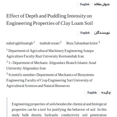
عنوان مقاله
English
Effect of Depth and Puddling Intensity on
Engineering Properties of Clay Loam Soil
نویسندگان
English
1
2
3
nahid aghilinategh
mahtab rezaei
Reza Tabatabaei kolor
1
Department of Agricultural Machinery Engineering, Sonqor
Agriculture Faculty, Razi University, Kermanshah, Iran
2
1- Department of Mechanic, Aligoudarz, Branch, Islamic Azad
University, Aligoudarz, Iran
3
Scientific member/Department of Mechanics of Biosystems
Engineering, Faculty of Crop Engineering, Sari University of
Agricultural Sciences and Natural Resources
چکیده
English
Engineering properties of soils besides the chemical and biological
properties can be a tool for justifying the behavior of soil. In this
study bulk density, hydraulic conductivity, soil penetration