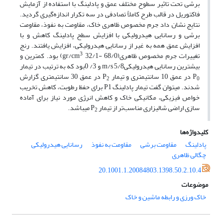
برشی تحت تاثیر سطوح مختلف عمق و پادلینگ با استفاده از آزمایش
فاکتوریل در قالب طرح کاملاً تصادفی در سه تکرار اندازه‌گیری گردید.
نتایج نشان داد جرم مخصوص ظاهری خاک، مقاومت به نفوذ، مقاومت
برشی و رسانایی هیدرولیکی با افزایش سطح پادلینگ کاهش و با
افزایش عمق همه به غیر از رسانایی هیدرولیکی، افزایش یافتند. رنج
3
تغییرات جرم مخصوص ظاهری(gr/cm
32/1- 68/0) بود. کمترین و
بیشترین رسانایی هیدرولیکیm/s 5/8 و 3/ 0بود که به ترتیب در تیمار
P
در عمق 10 سانتی­متری و تیمار P
در عمق 30 سانتی­متری گزارش
2
0
شدند. می­توان گفت تیمار پادلینگ P1 برای حفظ رطوبت، کاهش تخریب
خواص فیزیکی، مکانیکی خاک و کاهش انرژی مورد نیاز برای آماده
سازی اراضی شالیزاری مناسب‌تر از تیمار P
می­باشد.
2
کلیدواژه‌ها
پادلینگ
مقاومت برشی
مقاومت به نفوذ
رسانایی هیدرولیکی
چگالی ظاهری
20.1001.1.20084803.1398.50.2.10.4
موضوعات
خاک ورزی و رابطه ماشین و خاک