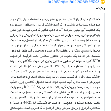
10.22059/ijbse.2019.262689.665078
چکیده
خشک کردن یکی از گسترده­ترین روش­های مورد استفاده برای نگهداری
میوه­ها و سبزی­ها می‌باشد. در فرآیند خشک کردن، به منظور رسیدن به
یک فعالیت آبی نهایی، درصد آب ماده­ی غذایی کاهش می­یابد. این عمل
پایداری میکروبی محصول را تضمین کرده و تغییرات فیزیکی و شیمیایی
را به حداقل می­رساند. در این مطالعه اثر پیش تیمار اسمزی و فراصوت
بر توت‌فرنگی مورد بررسی قرار گرفت. توت‌فرنگی­ بعد از برش، در
محلول اسمزی ساکارز با غلظت 60 درصد و همچنین آب مقطر غوطه‌ور
شدند. در ادامه یک نمونه در محلول ساکارز تحت فرآیند فراصوت
(UOD)، یک نمونه در محلول ساکارز بدون فراصوت (OD) و یک نمونه
محلول در آب مقطر با فراصوت (UDW) پس از طی مدت زمان­های 10، 20
و 30 دقیقه در آون با دمای 60 درجه سیلسیوس برای تکمیل فرآیند
خشک شدن قرار گرفتند. سپس تأثیر پیش تیمار اسمزی و فراصوت بر
میزان از دست دادن آب، جذب مواد جامد محلول، کاهش وزن، جذب
*
*
*
مجدد آب، درصد چروکیدگی، بافت، شاخص رنگ
a
b
L و مقبولیت
حسی ارزیابی شدند. نتایج نشان داد که پیش فرایند اسمزی-فراصوت
سبب افزایش جذب مواد جامد محلول، از دست دادن آب، کاهش وزن و
بافت نمونه می­شود. همچنین درصد چروکیدگی (تا 44/21 درصد) و
شاخص قرمزی و زردی در طی زمان فراصوت کاهش یافتند. نمونه‌های