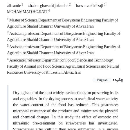
1
2
3
ali samie
shaban ghavami jolandan
hassan zaki dizaji
4
MOHAMMAD HOJJATI
1
Master of Science, Department of Biosystems Engineering, Faculty of
Agriculture, Shahid Chamran University of Ahvaz, Iran
2
Assistant professor, Department of Biosystems Engineering, Faculty of
Agriculture, Shahid Chamran University of Ahvaz, Iran
3
Assistant professor, Department of Biosystems Engineering, Faculty of
Agriculture, Shahid Chamran University of Ahvaz, Iran
4
Associate Professor, Department of Food Science and Technology,
Faculty of Animal and Food Science, Agricultural Sciences and Natural
Resources University of Khuzestan, Ahvaz, Iran
چکیده
English
Drying is one of the most widely used methods for preserving fruits
and vegetables. In the drying process, to reach final water activity,
the water content of the food has reduced. This guarantees
microbial resistance of the products and minimizes the physical
and chemical changes. In this study, the effect of osmotic and
ultrasonic pre-treatment on strawberries has investigated.
Strawberries after cutting, they were submerged in a sucrose