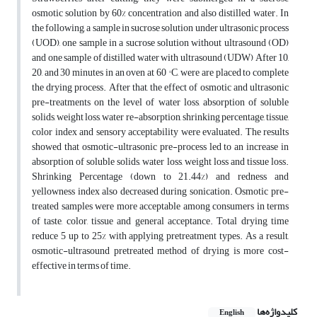
osmotic solution by 60% concentration and also distilled water. In
the following, a sample in sucrose solution under ultrasonic process
(UOD), one sample in a sucrose solution without ultrasound (OD)
and one sample of distilled water with ultrasound (UDW) After 10,
20, and 30 minutes in an oven at 60 ° C, were are placed to complete
the drying process. After that, the effect of osmotic and ultrasonic
pre-treatments on the level of water loss, absorption of soluble
solids, weight loss, water re-absorption, shrinking percentage, tissue,
color index and sensory acceptability were evaluated. The results
showed that osmotic-ultrasonic pre-process led to an increase in
absorption of soluble solids, water loss, weight loss and tissue loss.
Shrinking Percentage (down to 21.44%) and redness and
yellowness index also decreased during sonication. Osmotic pre-
treated samples were more acceptable among consumers in terms
of taste, color, tissue and general acceptance. Total drying time
reduce 5 up to 25% with applying pretreatment types. As a result,
osmotic-ultrasound pretreated method of drying is more cost-
effective in terms of time.
کلیدواژه‌ها
English