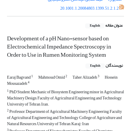
20.1001.1.20084803.1399.51.2.1.2
عنوان مقاله
English
Development of a pH Nano-sensor based on
Electrochemical Impedance Spectroscopy in
Order to Use in Rumen Monitoring System
نویسندگان
English
1
2
3
Earaj Bagvand
Mahmoud Omid
Taher Alizadeh
Hossein
4
Mousazadeh
1
PhD Student, Mechanic of Biosystem Engineering minor in Agricultural
Machinery Design, Faculty of Agricultural Engineering and Technology,
University of Tehran, Iran.
2
Professor, Department of Agricultural Machinery Engineering, Faculty
of Agricultural Engineering and Technology, College of Agriculture and
Natural Resources, University of Tehran, Karaj: Iran
3