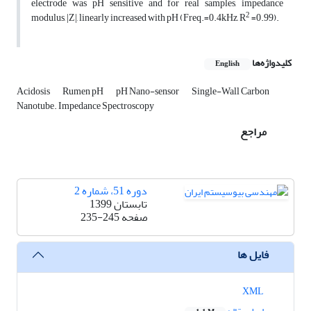
electrode was pH sensitive and for real samples, impedance
2
modulus, |Z|, linearly increased with pH (Freq.=0.4kHz, R
=0.99).
کلیدواژه‌ها
English
Acidosis
Rumen pH
pH Nano-sensor
Single-Wall Carbon
Nanotube. Impedance Spectroscopy
مراجع
دوره 51، شماره 2
تابستان 1399
صفحه
235-245
فایل ها
XML