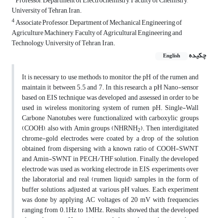
Professor, Department of Electrochemistry, Faculty of Chemistry,
University of Tehran, Iran.
4
Associate Professor, Department of Mechanical Engineering of
Agriculture Machinery, Faculty of Agricultural Engineering and
Technology, University of Tehran, Iran.
چکیده
English
It is necessary to use methods to monitor the pH of the rumen and
maintain it between 5.5 and 7. In this research, a pH Nano-sensor
based on EIS technique was developed and assessed in order to be
used in wireless monitoring system of rumen pH. Single-Wall
Carbone Nanotubes were functionalized with carboxylic groups
(COOH), also with Amin groups (NHRNH
). Then interdigitated
2
chrome-gold electrodes were coated by a drop of the solution
obtained from dispersing with a known ratio of COOH-SWNT
and Amin-SWNT in PECH/THF solution. Finally, the developed
electrode was used as working electrode in EIS experiments over
the laboratorial and real (rumen liquid) samples in the form of
buffer solutions, adjusted at various pH values. Each experiment
was done by applying AC voltages of 20 mV with frequencies
ranging from 0.1Hz to 1MHz. Results showed that the developed