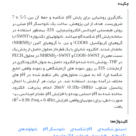
چکیده
بکارگیری روش­هایی برای پایش pH شکمبه و حفظ آن بین 5/5 تا 7
ضروریست. هدف از این پژوهش، ساخت یک نانوحسگر pH مبتنی بر
روش طیف­سنجی امپدانس الکتروشیمیایی، EIS، به­منظور استفاده در
سامانه پایش pH شکمبه گاو می­باشد. نانولوله­های تک­دیواره (SWNT) با
گروه­های کربوکسیل (COOH) و نیز، با گروه­های آمین (NHRNH
)
2
عامل­دار شدند. الکترود شانه­ای با یک قطره از محلول حاصل از پخش یک
نسبت معین از COOH-SWNT و NHRNH
-SWNT در محلول PECH
2
در THF، پوشش داده شده و الکترود حاصل به عنوان الکترودکاری در
آزمایشات EIS بر روی نمونه های آزمایشگاهی و نمونه واقعی (مایع
شکمبه ای)، که به صورت محلول‌های بافر تنظیم شده در pH های
مختلف درآمده بودند، استفاده شد. در نهایت هر آزمایش با اعمال
پتانسیل متناوب 20mV (0.1Hz-1MHz) انجام پذیرفت. الکترود
ساخته شده به pH حساس بوده و با افزایش pH، مقدار امپدانس، به­
2
صورت خطی، برای نمونه­های واقعی، افزایش (R
= 0.99، Freq.= 0.4Hz)
یافت.
کلیدواژه‌ها
اسیدوز شکمبه ای
pH شکمبه ای
نانوحسگر pH
نانولوله های
تکدیواره
طیف سنجی امپدانس الکتروشیمیایی